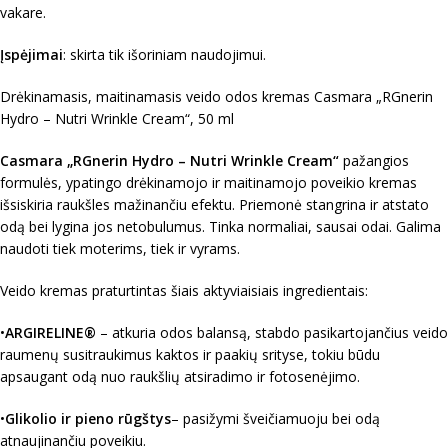
vakare.
Įspėjimai
: skirta tik išoriniam naudojimui.
Drėkinamasis, maitinamasis veido odos kremas Casmara „RGnerin
Hydro – Nutri Wrinkle Cream“, 50 ml
Casmara „RGnerin Hydro – Nutri Wrinkle Cream“
pažangios
formulės, ypatingo drėkinamojo ir maitinamojo poveikio kremas
išsiskiria raukšles mažinančiu efektu. Priemonė stangrina ir atstato
odą bei lygina jos netobulumus. Tinka normaliai, sausai odai. Galima
naudoti tiek moterims, tiek ir vyrams.
Veido kremas praturtintas šiais aktyviaisiais ingredientais:
•
ARGIRELINE®
– atkuria odos balansą, stabdo pasikartojančius veido
raumenų susitraukimus kaktos ir paakių srityse, tokiu būdu
apsaugant odą nuo raukšlių atsiradimo ir fotosenėjimo.
•
Glikolio ir pieno rūgštys
– pasižymi šveičiamuoju bei odą
atnaujinančiu poveikiu.