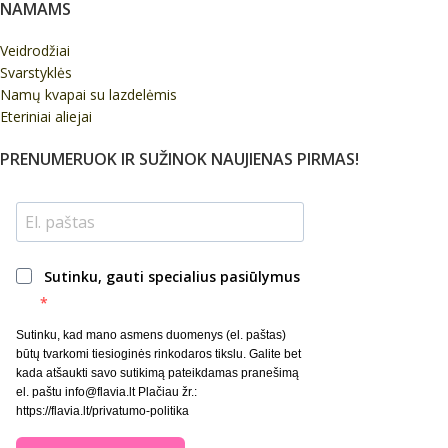
NAMAMS
Veidrodžiai
Svarstyklės
Namų kvapai su lazdelėmis
Eteriniai aliejai
PRENUMERUOK IR SUŽINOK NAUJIENAS PIRMAS!
Sutinku, gauti specialius pasiūlymus
Sutinku, kad mano asmens duomenys (el. paštas)
būtų tvarkomi tiesioginės rinkodaros tikslu. Galite bet
kada atšaukti savo sutikimą pateikdamas pranešimą
el. paštu info@flavia.lt Plačiau žr.:
https://flavia.lt/privatumo-politika