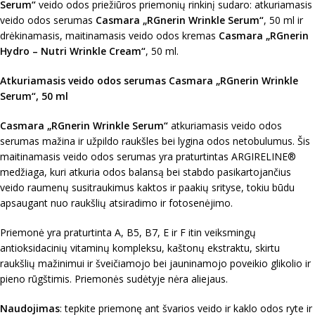
Serum“
veido odos priežiūros priemonių rinkinį sudaro: atkuriamasis
veido odos serumas
Casmara „RGnerin Wrinkle Serum“
, 50 ml ir
drėkinamasis, maitinamasis veido odos kremas
Casmara „RGnerin
Hydro – Nutri Wrinkle Cream“
, 50 ml.
Atkuriamasis veido odos serumas Casmara „RGnerin Wrinkle
Serum“, 50 ml
Casmara „RGnerin Wrinkle Serum“
atkuriamasis veido odos
serumas mažina ir užpildo raukšles bei lygina odos netobulumus. Šis
maitinamasis veido odos serumas yra praturtintas ARGIRELINE®
medžiaga, kuri atkuria odos balansą bei stabdo pasikartojančius
veido raumenų susitraukimus kaktos ir paakių srityse, tokiu būdu
apsaugant nuo raukšlių atsiradimo ir fotosenėjimo.
Priemonė yra praturtinta A, B5, B7, E ir F itin veiksmingų
antioksidacinių vitaminų kompleksu, kaštonų ekstraktu, skirtu
raukšlių mažinimui ir šveičiamojo bei jauninamojo poveikio glikolio ir
pieno rūgštimis. Priemonės sudėtyje nėra aliejaus.
Naudojimas
: tepkite priemonę ant švarios veido ir kaklo odos ryte ir