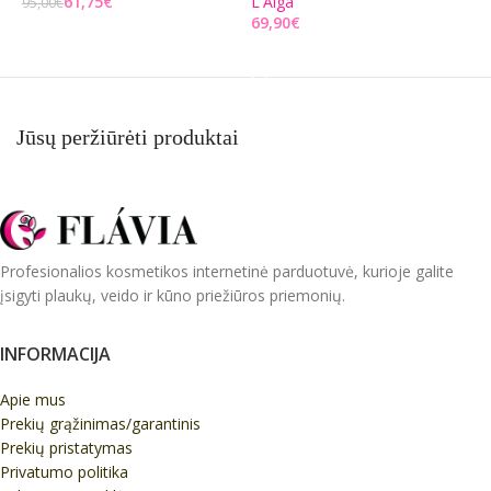
61,75
€
L'Alga
95,00
€
5
€
Į KREPŠELĮ
Į KREPŠELĮ
Jūsų peržiūrėti produktai
Profesionalios kosmetikos internetinė parduotuvė, kurioje galite
įsigyti plaukų, veido ir kūno priežiūros priemonių.
INFORMACIJA
Apie mus
Prekių grąžinimas/garantinis
Prekių pristatymas
Privatumo politika