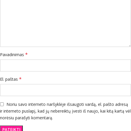
*
Pavadinimas
*
El. paštas
Noriu savo interneto naršyklėje išsaugoti vardą, el. pašto adresą
ir interneto puslapį, kad jų nebereiktų įvesti iš naujo, kai kitą kartą vėl
norėsiu parašyti komentarą.