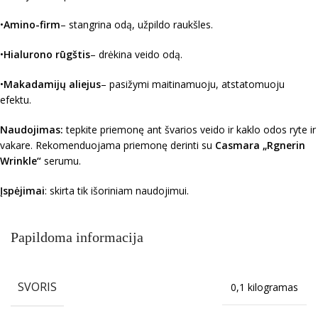
•
Amino-firm
– stangrina odą, užpildo raukšles.
•
Hialurono rūgštis
– drėkina veido odą.
•
Makadamijų aliejus
– pasižymi maitinamuoju, atstatomuoju
efektu.
Naudojimas:
tepkite priemonę ant švarios veido ir kaklo odos ryte ir
vakare. Rekomenduojama priemonę derinti su
Casmara „Rgnerin
Wrinkle“
serumu.
Įspėjimai
: skirta tik išoriniam naudojimui.
Papildoma informacija
SVORIS
0,1 kilogramas