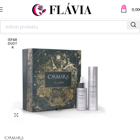
0
0,00
IŠPAR
DUOT
A
Spustelėkite norėdami padidinti