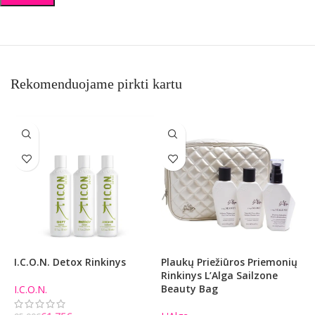
Rekomenduojame pirkti kartu
I.C.O.N. Detox Rinkinys
Plaukų Priežiūros Priemonių
I
Rinkinys L’Alga Sailzone
S
Beauty Bag
I.C.O.N.
I