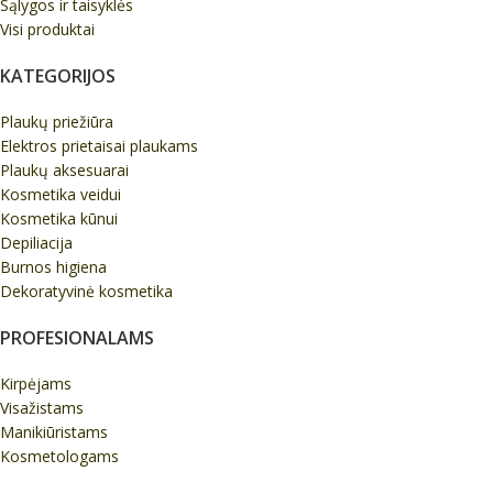
Sąlygos ir taisyklės
Visi produktai
KATEGORIJOS
Plaukų priežiūra
Elektros prietaisai plaukams
Plaukų aksesuarai
Kosmetika veidui
Kosmetika kūnui
Depiliacija
Burnos higiena
Dekoratyvinė kosmetika
PROFESIONALAMS
Kirpėjams
Visažistams
Manikiūristams
Kosmetologams