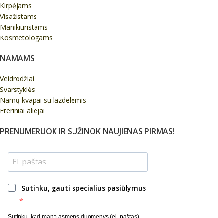
Kirpėjams
Visažistams
Manikiūristams
Kosmetologams
NAMAMS
Veidrodžiai
Svarstyklės
Namų kvapai su lazdelėmis
Eteriniai aliejai
PRENUMERUOK IR SUŽINOK NAUJIENAS PIRMAS!
Sutinku, gauti specialius pasiūlymus
Sutinku, kad mano asmens duomenys (el. paštas)