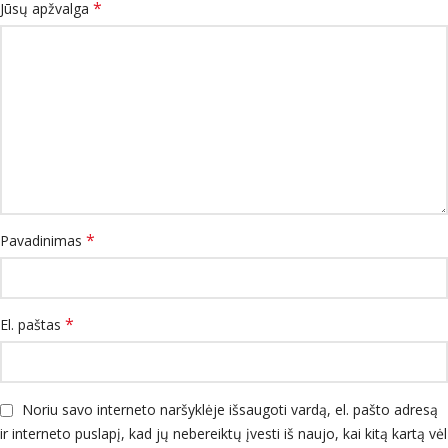
*
Jūsų apžvalga
*
Pavadinimas
*
El. paštas
Noriu savo interneto naršyklėje išsaugoti vardą, el. pašto adresą
ir interneto puslapį, kad jų nebereiktų įvesti iš naujo, kai kitą kartą vėl