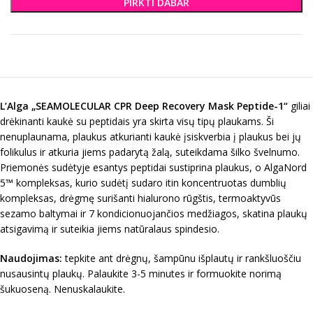
PIRKTI DABAR
L’Alga „
SEAMOLECULAR CPR Deep Recovery Mask Peptide-1
“
giliai
drėkinanti kaukė su peptidais yra skirta visų tipų plaukams. Ši
nenuplaunama, plaukus atkurianti kaukė įsiskverbia į plaukus bei jų
folikulus ir atkuria jiems padarytą žalą, suteikdama šilko švelnumo.
Priemonės sudėtyje esantys peptidai sustiprina plaukus, o AlgaNord
5™ kompleksas, kurio sudėtį sudaro itin koncentruotas dumblių
kompleksas, drėgmę surišanti hialurono rūgštis, termoaktyvūs
sezamo baltymai ir 7 kondicionuojančios medžiagos, skatina plaukų
atsigavimą ir suteikia jiems natūralaus spindesio.
Naudojimas:
tepkite ant drėgnų, šampūnu išplautų ir rankšluoščiu
nusausintų plaukų. Palaukite 3-5 minutes ir formuokite norimą
šukuoseną. Nenuskalaukite.