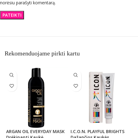
norėsiu parašyti komentarą.
Rekomenduojame pirkti kartu
ARGAN OIL EVERYDAY MASK
I.C.O.N. PLAYFUL BRIGHTS
M
Drėkinanti Kaukė
Dažančios Kaukės
K