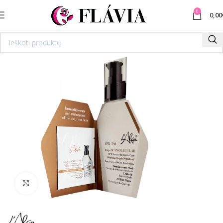
0
0,00
Spustelėkite norėdami padidinti