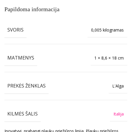
Papildoma informacija
SVORIS
0,005 kilogramas
MATMENYS
1 × 8,6 × 18 cm
PREKĖS ŽENKLAS
L'Alga
KILMĖS ŠALIS
Italija
Inovatyvi, prabangi plaukų priežiūros linija. Plaukų priežiūros