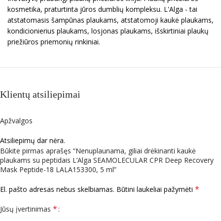
kosmetika, praturtinta jūros dumblių kompleksu. L'Alga - tai
atstatomasis šampūnas plaukams, atstatomoji kaukė plaukams,
kondicionierius plaukams, losjonas plaukams, išskirtiniai plaukų
priežiūros priemonių rinkiniai.
Klientų atsiliepimai
Apžvalgos
Atsiliepimų dar nėra.
Būkite pirmas aprašęs “Nenuplaunama, giliai drėkinanti kaukė
plaukams su peptidais L’Alga SEAMOLECULAR CPR Deep Recovery
Mask Peptide-18 LALA153300, 5 ml”
*
El. pašto adresas nebus skelbiamas.
Būtini laukeliai pažymėti
*
Jūsų įvertinimas