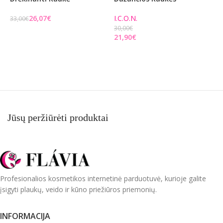
26,07
€
I.C.O.N.
B
33,00
€
30,00
€
7
Į KREPŠELĮ
21,90
€
5
PASIRINKITE PARINKTIS
Jūsų peržiūrėti produktai
Profesionalios kosmetikos internetinė parduotuvė, kurioje galite
įsigyti plaukų, veido ir kūno priežiūros priemonių.
INFORMACIJA