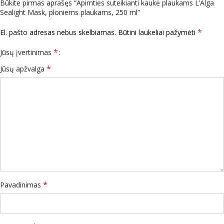
Būkite pirmas aprašęs “Apimties suteikianti kaukė plaukams L’Alga
Sealight Mask, ploniems plaukams, 250 ml”
*
El. pašto adresas nebus skelbiamas.
Būtini laukeliai pažymėti
*
Jūsų įvertinimas
*
Jūsų apžvalga
*
Pavadinimas