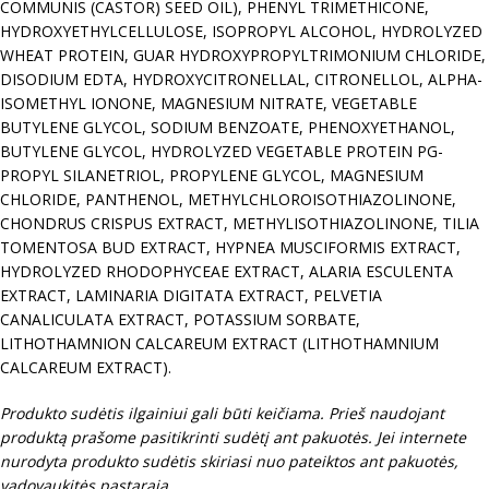
COMMUNIS (CASTOR) SEED OIL), PHENYL TRIMETHICONE,
HYDROXYETHYLCELLULOSE, ISOPROPYL ALCOHOL, HYDROLYZED
WHEAT PROTEIN, GUAR HYDROXYPROPYLTRIMONIUM CHLORIDE,
DISODIUM EDTA, HYDROXYCITRONELLAL, CITRONELLOL, ALPHA-
ISOMETHYL IONONE, MAGNESIUM NITRATE, VEGETABLE
BUTYLENE GLYCOL, SODIUM BENZOATE, PHENOXYETHANOL,
BUTYLENE GLYCOL, HYDROLYZED VEGETABLE PROTEIN PG-
PROPYL SILANETRIOL, PROPYLENE GLYCOL, MAGNESIUM
CHLORIDE, PANTHENOL, METHYLCHLOROISOTHIAZOLINONE,
CHONDRUS CRISPUS EXTRACT, METHYLISOTHIAZOLINONE, TILIA
TOMENTOSA BUD EXTRACT, HYPNEA MUSCIFORMIS EXTRACT,
HYDROLYZED RHODOPHYCEAE EXTRACT, ALARIA ESCULENTA
EXTRACT, LAMINARIA DIGITATA EXTRACT, PELVETIA
CANALICULATA EXTRACT, POTASSIUM SORBATE,
LITHOTHAMNION CALCAREUM EXTRACT (LITHOTHAMNIUM
CALCAREUM EXTRACT).
Produkto sudėtis ilgainiui gali būti keičiama. Prieš naudojant
produktą prašome pasitikrinti sudėtį ant pakuotės. Jei internete
nurodyta produkto sudėtis skiriasi nuo pateiktos ant pakuotės,
vadovaukitės pastarąja.