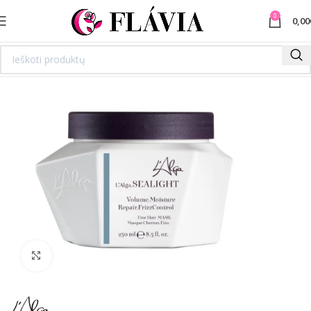
0
0,00
Spustelėkite norėdami padidinti