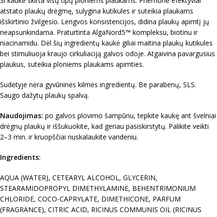
Ši kaukė skirta visų tipų ploniems plaukams. Priemonė efektyviai
atstato plaukų drėgmę, sulygina kutikules ir suteikia plaukams
išskirtinio žvilgesio. Lengvos konsistencijos, didina plaukų apimtį jų
neapsunkindama. Praturtinta AlgaNord5™ kompleksu, biotinu ir
niacinamidu. Dėl šių ingredientų kaukė giliai maitina plaukų kutikules
bei stimuliuoja kraujo cirkuliaciją galvos odoje. Atgaivina pavargusius
plaukus, suteikia ploniems plaukams apimties.
Sudėtyje nėra gyvūninės kilmės ingredientų. Be parabenų, SLS.
Saugo dažytų plaukų spalvą.
Naudojimas:
po galvos plovimo šampūnu, tepkite kaukę ant švelniai
drėgnų plaukų ir iššukuokite, kad geriau pasiskirstytų. Palikite veikti
2–3 min. ir kruopščiai nuskalaukite vandeniu.
Ingredients:
AQUA (WATER), CETEARYL ALCOHOL, GLYCERIN,
STEARAMIDOPROPYL DIMETHYLAMINE, BEHENTRIMONIUM
CHLORIDE, COCO-CAPRYLATE, DIMETHICONE, PARFUM
(FRAGRANCE), CITRIC ACID, RICINUS COMMUNIS OIL (RICINUS