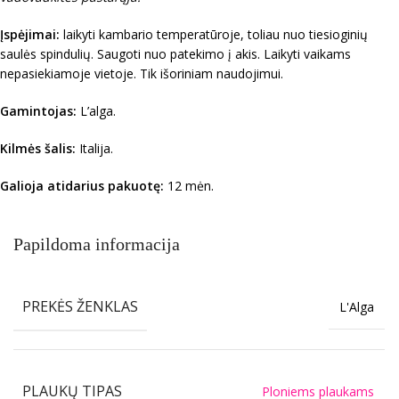
Įspėjimai:
laikyti kambario temperatūroje, toliau nuo tiesioginių
saulės spindulių. Saugoti nuo patekimo į akis. Laikyti vaikams
nepasiekiamoje vietoje. Tik išoriniam naudojimui.
Gamintojas:
L’alga.
Kilmės šalis:
Italija.
Galioja atidarius pakuotę:
12 mėn.
Papildoma informacija
PREKĖS ŽENKLAS
L'Alga
PLAUKŲ TIPAS
Ploniems plaukams