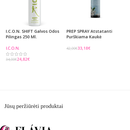
I.C.O.N. SHIFT Galvos Odos
PREP SPRAY Atstatanti
I
Pilingas 250 Ml.
Purškiama Kaukė
K
M
I.C.O.N.
33,18
€
42,00
€
I
Į KREPŠELĮ
24,82
€
34,00
€
4
Į KREPŠELĮ
Jūsų peržiūrėti produktai