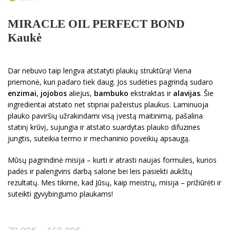
MIRACLE OIL PERFECT BOND
Kaukė
Dar nebuvo taip lengva atstatyti plaukų struktūrą! Viena
priemonė, kuri padaro tiek daug. Jos sudėties pagrindą sudaro
enzimai
,
jojobos
aliejus,
bambuko
ekstraktas ir
alavijas
. Šie
ingredientai atstato net stipriai pažeistus plaukus. Laminuoja
plauko paviršių užrakindami visą įvestą maitinimą, pašalina
statinį krūvį, sujungia ir atstato suardytas plauko difuzines
jungtis, suteikia termo ir mechaninio poveikių apsaugą.
Mūsų pagrindinė misija – kurti ir atrasti naujas formules, kurios
padės ir palengvins darbą salone bei leis pasiekti aukštų
rezultatų. Mes tikime, kad Jūsų, kaip meistrų, misija – prižiūrėti ir
suteikti gyvybingumo plaukams!