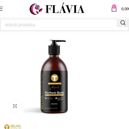
0
0,00
Spustelėkite norėdami padidinti