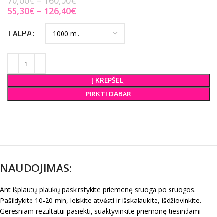
70,00
€
160,00
€
55,30
€
126,40
€
TALPA
Į KREPŠELĮ
PIRKTI DABAR
NAUDOJIMAS:
Ant išplautų plaukų paskirstykite priemonę sruoga po sruogos.
Pašildykite 10-20 min, leiskite atvėsti ir išskalaukite, išdžiovinkite.
Geresniam rezultatui pasiekti, suaktyvinkite priemonę tiesindami