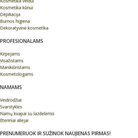
Kosmetika veidui
Kosmetika kūnui
Depiliacija
Burnos higiena
Dekoratyvinė kosmetika
PROFESIONALAMS
Kirpėjams
Visažistams
Manikiūristams
Kosmetologams
NAMAMS
Veidrodžiai
Svarstyklės
Namų kvapai su lazdelėmis
Eteriniai aliejai
PRENUMERUOK IR SUŽINOK NAUJIENAS PIRMAS!