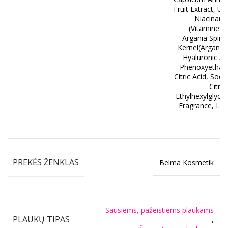
Fruit Extract, Ur
Niacinami
(Vitamine B
Argania Spin
Kernel(Argan) O
Hyaluronic Ac
Phenoxyethano
Citric Acid, Sod
Citrat
Ethylhexylglycer
Fragrance, Lac
Ac
PREKĖS ŽENKLAS
Belma Kosmetik
Sausiems, pažeistiems plaukams
PLAUKŲ TIPAS
,