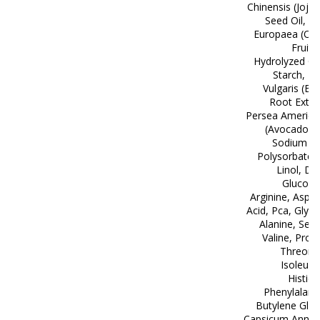
Chinensis (Jojo
Seed Oil, O
Europaea (Oli
Fruit O
Hydrolyzed Co
Starch, B
Vulgaris (Be
Root Extra
Persea America
(Avocado) O
Sodium Pc
Polysorbate 
Linol, De
Glucosi
Arginine, Aspar
Acid, Pca, Glyci
Alanine, Seri
Valine, Proli
Threonin
Isoleuci
Histidi
Phenylalani
Butylene Glyc
Capsicum Annu