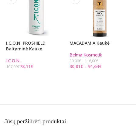
I.C.O.N. PROSHIELD
MACADAMIA Kaukė
S
Baltyminė Kaukė
Belma Kosmetik
6
I.C.O.N.
5
39,00
€
116,00
€
78,11
€
30,81
€
91,64
€
107,00
€
Į KREPŠELĮ
PASIRINKITE PARINKTIS
Jūsų peržiūrėti produktai