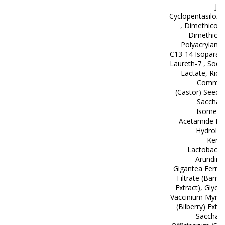
Jui
Cyclopentasilox
, Dimethicono
Dimethicon
Polyacrylami
C13-14 Isoparaff
Laureth-7 , Sod
Lactate, Rici
Commun
(Castor) Seed O
Sacchari
Isomerat
Acetamide Me
Hydrolyz
Kerat
Lactobacill
Arundina
Gigantea Ferme
Filtrate (Bam
Extract), Glycer
Vaccinium Myrtil
(Bilberry) Extra
Sacchar