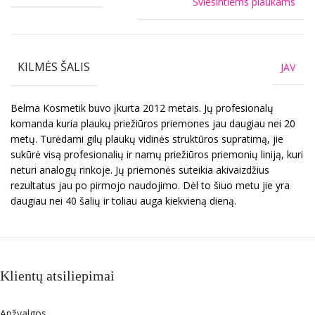
Šviesintiems plaukams
KILMĖS ŠALIS
JAV
Belma Kosmetik buvo įkurta 2012 metais. Jų profesionalų
komanda kuria plaukų priežiūros priemones jau daugiau nei 20
metų. Turėdami gilų plaukų vidinės struktūros supratimą, jie
sukūrė visą profesionalių ir namų priežiūros priemonių liniją, kuri
neturi analogų rinkoje. Jų priemonės suteikia akivaizdžius
rezultatus jau po pirmojo naudojimo. Dėl to šiuo metu jie yra
daugiau nei 40 šalių ir toliau auga kiekvieną dieną.
Klientų atsiliepimai
Apžvalgos