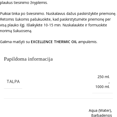
plaukus tiesinimo žnyplėmis.
Puikiai tinka po šviesinimo. Nuskalavus dažus paskirstykite priemonę.
Retomis šukomis pašukuokite, kad paskirstytumėte priemonę per
visą plauko ilgį. Išlaikykite 10-15 min. Nuskalaukite ir formuokite
norimą šukuoseną.
Galima maišyti su
EXCELLENCE THERMIC OIL
ampulėmis.
Papildoma informacija
250 ml.
TALPA
,
1000 ml.
Aqua (Water), A
Barbadensis Le