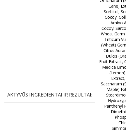
Officinarum (Su
Cane) Extra
Sorbitol, Sod
Cocoyl Colla
Amino Acid
Cocoyl Sarcosi
Wheat Germ Aci
Triticum Vulg
(Wheat) Germ O
Citrus Aurant
Dulcis (Oran
Fruit Extract, Cit
Medica Limon
(Lemon) Fr
Extract, A
Saccharum (Sug
Maple) Extra
AKTYVŪS INGREDIENTAI IR REZULTAI:
Steardimoni
Hydroxyprop
Panthenyl Peg
Dimethico
Phospha
Chlori
Simmonds