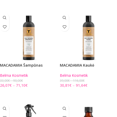
Į KREPŠELĮ
MACADAMIA Šampūnas
MACADAMIA Kaukė
Belma Kosmetik
Belma Kosmetik
33,00
€
90,00
€
39,00
€
116,00
€
26,07
€
71,10
€
30,81
€
91,64
€
PASIRINKITE PARINKTIS
PASIRINKITE PARINKTIS