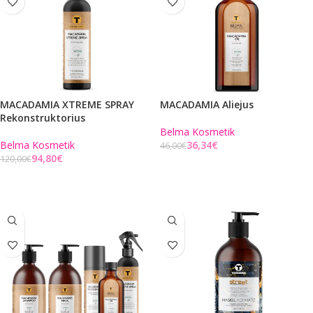
MACADAMIA XTREME SPRAY
MACADAMIA Aliejus
Rekonstruktorius
Belma Kosmetik
Belma Kosmetik
36,34
€
46,00
€
94,80
€
120,00
€
Į KREPŠELĮ
Į KREPŠELĮ