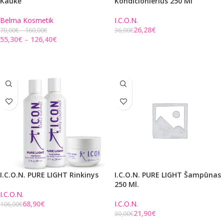
Kaukė
Kondicionierius 250 Ml
Belma Kosmetik
I.C.O.N.
26,28
€
70,00
€
160,00
€
36,00
€
55,30
€
126,40
€
Į KREPŠELĮ
PASIRINKITE PARINKTIS
I.C.O.N. PURE LIGHT Rinkinys
I.C.O.N. PURE LIGHT Šampūnas
250 Ml.
I.C.O.N.
68,90
€
I.C.O.N.
106,00
€
21,90
€
30,00
€
Į KREPŠELĮ