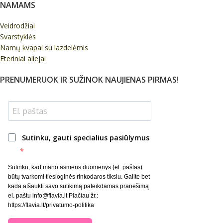
NAMAMS
Veidrodžiai
Svarstyklės
Namų kvapai su lazdelėmis
Eteriniai aliejai
PRENUMERUOK IR SUŽINOK NAUJIENAS PIRMAS!
Sutinku, gauti specialius pasiūlymus
Sutinku, kad mano asmens duomenys (el. paštas)
būtų tvarkomi tiesioginės rinkodaros tikslu. Galite bet
kada atšaukti savo sutikimą pateikdamas pranešimą
el. paštu info@flavia.lt Plačiau žr.:
https://flavia.lt/privatumo-politika