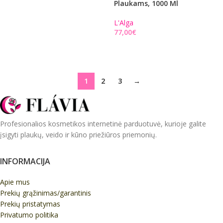
Plaukams, 1000 Ml
PASIRINKITE PARINKTIS
L'Alga
€
Į KREPŠELĮ
1
2
3
→
Profesionalios kosmetikos internetinė parduotuvė, kurioje galite
įsigyti plaukų, veido ir kūno priežiūros priemonių.
INFORMACIJA
Apie mus
Prekių grąžinimas/garantinis
Prekių pristatymas
Privatumo politika