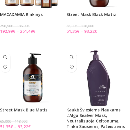
MACADAMIA Rinkinys
Street Mask Black Matiz
296,90
€
386,90
€
65,00
€
118,00
€
192,99
€
251,49
€
51,35
€
93,22
€
PASIRINKITE PARINKTIS
PASIRINKITE PARINKTIS
Street Mask Blue Matiz
Kaukė Šviesiems Plaukams
L’Alga Sealver Mask,
Neutralizuoja Geltonumą,
65,00
€
118,00
€
Tinka Sausiems, Pažeistiems
51,35
€
93,22
€