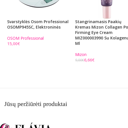
Svarstyklės Osom Professional
Stangrinamasis Paakių
OSOMP945SC, Elektroninės
Kremas Mizon Collagen P
Firming Eye Cream
MIZ000003990 Su Kolagenu
OSOM Professional
Ml
€
Į KREPŠELĮ
Mizon
6,66
€
9,00
€
Į KREPŠELĮ
Jūsų peržiūrėti produktai