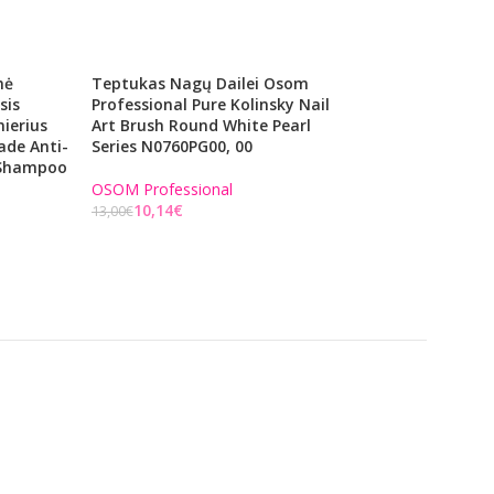
nė
Teptukas Nagų Dailei Osom
Losjonas Nuo Plau
sis
Professional Pure Kolinsky Nail
Barba Italiana Fa
ierius
Art Brush Round White Pearl
BI777770, 50 Ml
de Anti-
Series N0760PG00, 00
 Shampoo
22,91
€
29,00
€
OSOM Professional
Į KREPŠELĮ
10,14
€
13,00
€
Į KREPŠELĮ