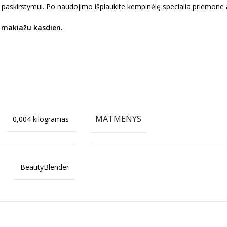
skirstymui. Po naudojimo išplaukite kempinėlę specialia priemone a
u makiažu kasdien.
MATMENYS
0,004 kilogramas
BeautyBlender