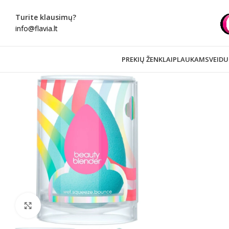
Turite klausimų?
info@flavia.lt
PREKIŲ ŽENKLAI
PLAUKAMS
VEIDU
Spustelėkite norėdami padidinti