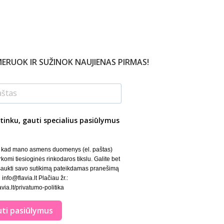
ERUOK IR SUŽINOK NAUJIENAS PIRMAS!
tinku, gauti specialius pasiūlymus
, kad mano asmens duomenys (el. paštas)
rkomi tiesioginės rinkodaros tikslu. Galite bet
šaukti savo sutikimą pateikdamas pranešimą
 info@flavia.lt Plačiau žr.:
lavia.lt/privatumo-politika
ti pasiūlymus