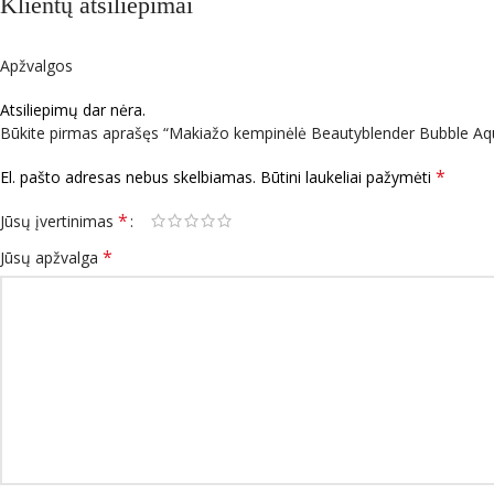
Klientų atsiliepimai
Apžvalgos
Atsiliepimų dar nėra.
Būkite pirmas aprašęs “Makiažo kempinėlė Beautyblender Bubble Aq
*
El. pašto adresas nebus skelbiamas.
Būtini laukeliai pažymėti
*
Jūsų įvertinimas
*
Jūsų apžvalga