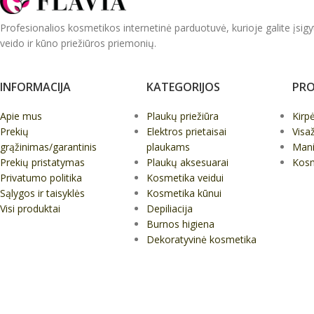
Profesionalios kosmetikos internetinė parduotuvė, kurioje galite įsigy
veido ir kūno priežiūros priemonių.
INFORMACIJA
KATEGORIJOS
PRO
Apie mus
Plaukų priežiūra
Kirp
Prekių
Elektros prietaisai
Visa
grąžinimas/garantinis
plaukams
Mani
Prekių pristatymas
Plaukų aksesuarai
Kos
Privatumo politika
Kosmetika veidui
Sąlygos ir taisyklės
Kosmetika kūnui
Visi produktai
Depiliacija
Burnos higiena
Dekoratyvinė kosmetika