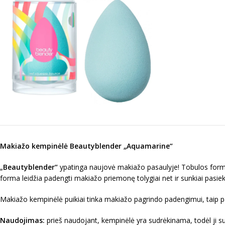
Makiažo kempinėlė Beautyblender „Aquamarine“
„
Beautyblender“
ypatinga naujovė makiažo pasaulyje! Tobulos formo
forma leidžia padengti makiažo priemonę tolygiai net ir sunkiai pasiek
Makiažo kempinėlė puikiai tinka makiažo pagrindo padengimui, taip p
Naudojimas:
prieš naudojant, kempinėlė yra sudrėkinama, todėl ji 