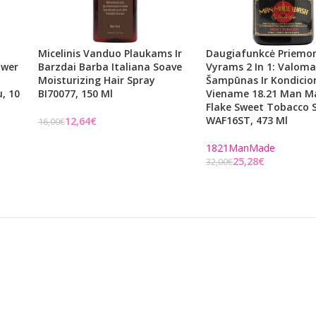
Micelinis Vanduo Plaukams Ir
Daugiafunkcė Priemo
ower
Barzdai Barba Italiana Soave
Vyrams 2 In 1: Valoma
Moisturizing Hair Spray
Šampūnas Ir Kondicion
, 10
BI70077, 150 Ml
Viename 18.21 Man Ma
Flake Sweet Tobacco
WAF16ST, 473 Ml
12,64
€
16,00
€
Į KREPŠELĮ
1821ManMade
25,28
€
32,00
€
Į KREPŠELĮ