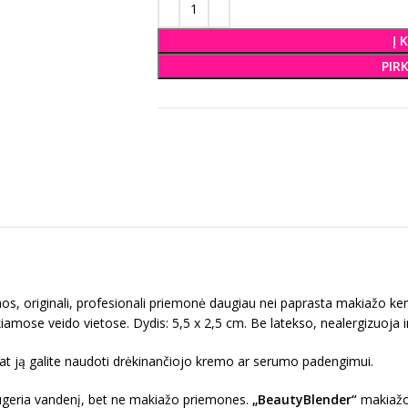
Į 
PIR
s, originali, profesionali priemonė daugiau nei paprasta makiažo ke
iamose veido vietose. Dydis: 5,5 x 2,5 cm. Be latekso, nealergizuoja i
at ją galite naudoti drėkinančiojo kremo ar serumo padengimui.
sugeria vandenį, bet ne makiažo priemones.
„BeautyBlender“
makiažo