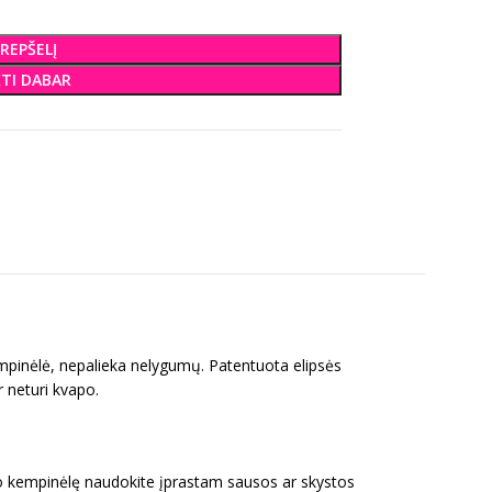
KREPŠELĮ
KTI DABAR
mpinėlė, nepalieka nelygumų. Patentuota elipsės
r neturi kvapo.
 kempinėlę naudokite įprastam sausos ar skystos