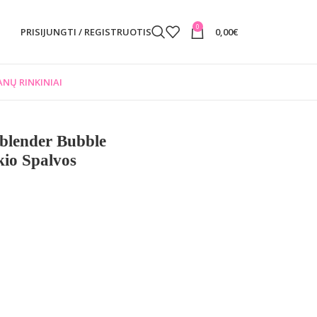
0
PRISIJUNGTI / REGISTRUOTIS
0,00
€
NŲ RINKINIAI
blender Bubble
io Spalvos