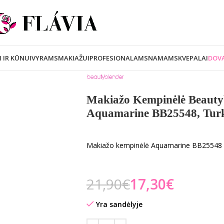
I IR KŪNUI
VYRAMS
MAKIAŽUI
PROFESIONALAMS
NAMAMS
KVEPALAI
DOVA
Makiažo Kempinėlė Beauty
Aquamarine BB25548, Turk
Makiažo kempinėlė Aquamarine BB25548
21,90
€
17,30
€
Yra sandėlyje