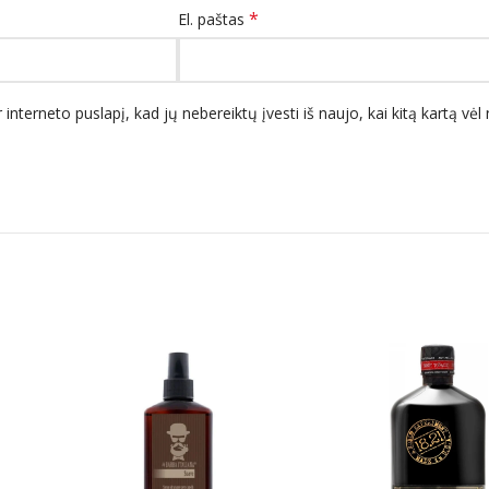
*
El. paštas
 interneto puslapį, kad jų nebereiktų įvesti iš naujo, kai kitą kartą vė