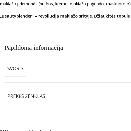
makiažo priemonės (pudros, kremo, makiažo pagrindo, maskuotojo) pa
„Beautyblender“ – revoliucija makiažo srityje. Džiaukitės tobul
Papildoma informacija
SVORIS
PREKĖS ŽENKLAS