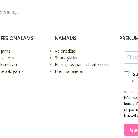
ti plaukų,
FESIONALAMS
NAMAMS
PRENUM
ėjams
Veidrodžiai
žistams
Svarstyklės
kiūristams
Namų kvapai su lazdelėmis
metologams
Eteriniai aliejai
Su
Sutinku
būtų tva
kada at
el. paštu
https://f
Gau