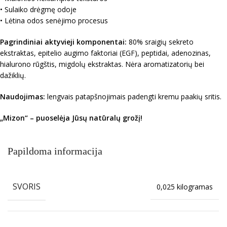
• Sulaiko drėgmę odoje
• Lėtina odos senėjimo procesus
Pagrindiniai aktyvieji komponentai:
80% sraigių sekreto
ekstraktas, epitelio augimo faktoriai (EGF), peptidai, adenozinas,
hialurono rūgštis, migdolų ekstraktas. Nėra aromatizatorių bei
dažiklių.
Naudojimas:
lengvais patapšnojimais padengti kremu paakių sritis.
„Mizon“ – puoselėja Jūsų natūralų grožį!
Papildoma informacija
SVORIS
0,025 kilogramas