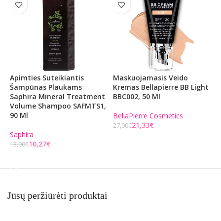
Apimties Suteikiantis
Maskuojamasis Veido
P
Šampūnas Plaukams
Kremas Bellapierre BB Light
C
Saphira Mineral Treatment
BBC002, 50 Ml
P
Volume Shampoo SAFMTS1,
M
90 Ml
G
BellaPierre Cosmetics
21,33
€
27,00
€
Saphira
M
Į KREPŠELĮ
10,27
€
13,00
€
3
Į KREPŠELĮ
Jūsų peržiūrėti produktai