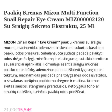
Paakių Kremas Mizon Multi Function
Snail Repair Eye Cream MIZ000002120
Su Sraigių Sekreto Ekstraktu, 25 Ml
MIZON
„
Snail Repair Eye Cream
“
paakių kremas su sraigių
mucinu, niacinamidu, adenozinu ir skvalanu sukurtas kasdienei
paakių odos priežiūrai. Subalansuota sudėtis padeda palaikyti
odos drėgmės lygį, minkštumą ir elastingumą, suteikia komforto
sausai sričiai aplink akis. Formulėje esantis sraigių mucinas
palaiko odos būklę, adenozinas padeda išlaikyti lygesnę odos
tekstūrą, niacinamidas prisideda prie tolygesnės odos išvaizdos,
o skvalanas aprūpina papildoma drėgme ir maitina. Kremas
skirtas sausos, stangrumą praradusios, netolygaus tono ar
smulkių raukšlelių turinčios paakių odos priežiūrai.
21,00
€
15,54
€