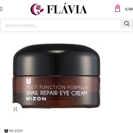
0
0,00
Spustelėkite norėdami padidinti