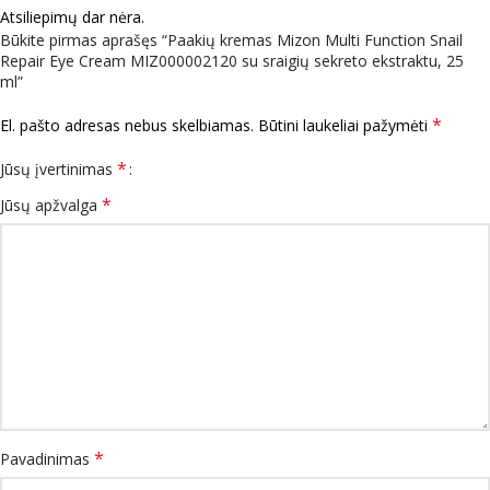
Atsiliepimų dar nėra.
Būkite pirmas aprašęs “Paakių kremas Mizon Multi Function Snail
Repair Eye Cream MIZ000002120 su sraigių sekreto ekstraktu, 25
ml”
*
El. pašto adresas nebus skelbiamas.
Būtini laukeliai pažymėti
*
Jūsų įvertinimas
*
Jūsų apžvalga
*
Pavadinimas