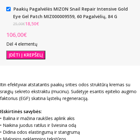
Paakių Pagalvėlės MIZON Snail Repair Intensive Gold
Eye Gel Patch MIZ000009559, 60 Pagalvėlių, 84 G
€
€
Dėl 4 elementų
ĮDĖTI Į KREPŠELĮ
Itin efektyviai atstatantis paakių srities odos struktūrą kremas su
sraigių sekreto ekstraktu (mucinu). Sudėtyje esantis epitelio augimo
faktorius (EGF) skatina ląstelių regeneraciją.
Išskirtinės savybės:
• Balina ir mažina raukšles aplink akis
• Naikina juodus ratilus ir šviesina odą
• Didina odos elastingumą ir stangrumą
• Malonios neklampios tekstūros