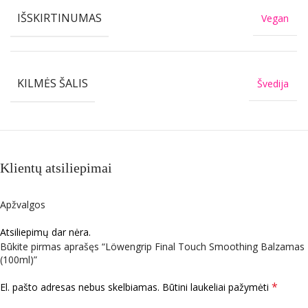
IŠSKIRTINUMAS
Vegan
KILMĖS ŠALIS
Švedija
Klientų atsiliepimai
Apžvalgos
Atsiliepimų dar nėra.
Būkite pirmas aprašęs “Löwengrip Final Touch Smoothing Balzamas
(100ml)”
*
El. pašto adresas nebus skelbiamas.
Būtini laukeliai pažymėti