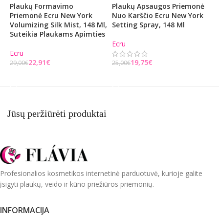
Plaukų Formavimo
Plaukų Apsaugos Priemonė
P
Priemonė Ecru New York
Nuo Karščio Ecru New York
E
Volumizing Silk Mist, 148 Ml,
Setting Spray, 148 Ml
P
Suteikia Plaukams Apimties
5
Ecru
Ecru
E
22,91
€
19,75
€
29,00
€
25,00
€
2
Į KREPŠELĮ
Į KREPŠELĮ
Jūsų peržiūrėti produktai
Profesionalios kosmetikos internetinė parduotuvė, kurioje galite
įsigyti plaukų, veido ir kūno priežiūros priemonių.
INFORMACIJA