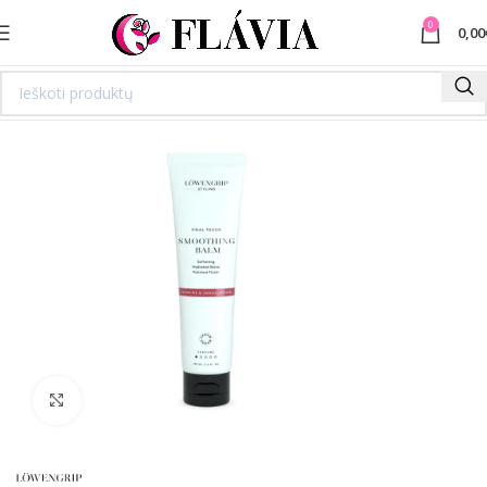
0
0,00
Spustelėkite norėdami padidinti