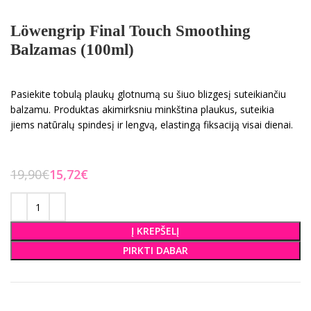
Löwengrip Final Touch Smoothing
Balzamas (100ml)
Pasiekite tobulą plaukų glotnumą su šiuo blizgesį suteikiančiu
balzamu. Produktas akimirksniu minkština plaukus, suteikia
jiems natūralų spindesį ir lengvą, elastingą fiksaciją visai dienai.
19,90
€
15,72
€
Į KREPŠELĮ
PIRKTI DABAR