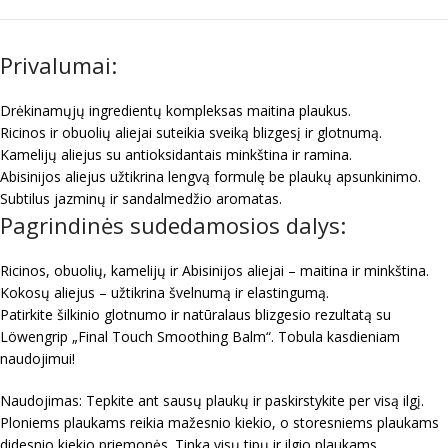
Privalumai:
Drėkinamųjų ingredientų kompleksas maitina plaukus.
Ricinos ir obuolių aliejai suteikia sveiką blizgesį ir glotnumą.
Kamelijų aliejus su antioksidantais minkština ir ramina.
Abisinijos aliejus užtikrina lengvą formulę be plaukų apsunkinimo.
Subtilus jazminų ir sandalmedžio aromatas.
Pagrindinės sudedamosios dalys:
Ricinos, obuolių, kamelijų ir Abisinijos aliejai – maitina ir minkština.
Kokosų aliejus – užtikrina švelnumą ir elastingumą.
Patirkite šilkinio glotnumo ir natūralaus blizgesio rezultatą su
Löwengrip „Final Touch Smoothing Balm“. Tobula kasdieniam
naudojimui!
Naudojimas: Tepkite ant sausų plaukų ir paskirstykite per visą ilgį.
Ploniems plaukams reikia mažesnio kiekio, o storesniems plaukams
didesnio kiekio priemonės. Tinka visų tipų ir ilgio plaukams.