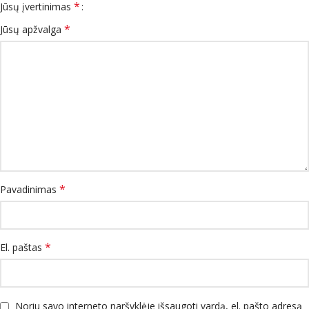
*
Jūsų įvertinimas
*
Jūsų apžvalga
*
Pavadinimas
*
El. paštas
Noriu savo interneto naršyklėje išsaugoti vardą, el. pašto adresą