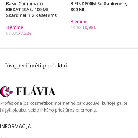
Basic Combinato
BIEIND800M Su Rankenėle,
B
BIEKAT2KAS, 400 Ml
800 Ml
Skardinei Ir 2 Kasetėms
B
Biemme
2
Biemme
10,98
€
13,90
€
77,22
€
99,00
€
Į KREPŠELĮ
Į KREPŠELĮ
Jūsų peržiūrėti produktai
Profesionalios kosmetikos internetinė parduotuvė, kurioje galite
įsigyti plaukų, veido ir kūno priežiūros priemonių.
INFORMACIJA