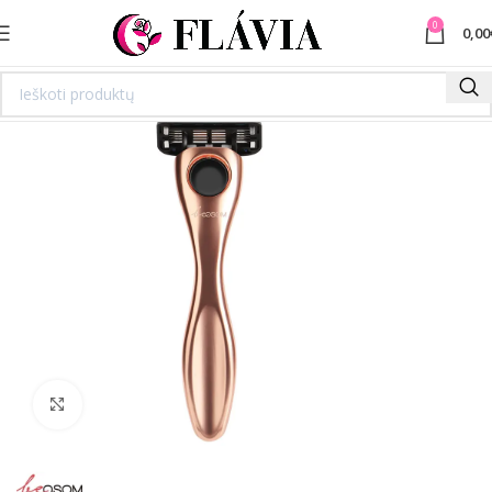
0
0,00
Spustelėkite norėdami padidinti