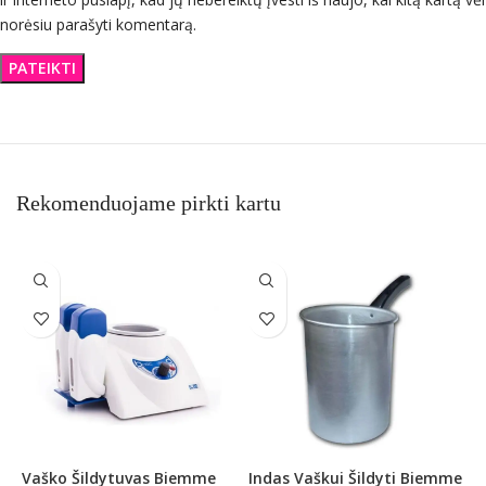
norėsiu parašyti komentarą.
Rekomenduojame pirkti kartu
Vaško Šildytuvas Biemme
Indas Vaškui Šildyti Biemme
V