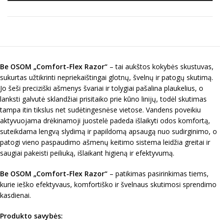
Be OSOM „Comfort-Flex Razor“
– tai aukštos kokybės skustuvas,
sukurtas užtikrinti nepriekaištingai glotnų, švelnų ir patogų skutimą.
Jo šeši preciziški ašmenys švariai ir tolygiai pašalina plaukelius, o
lanksti galvutė sklandžiai prisitaiko prie kūno linijų, todėl skutimas
tampa itin tikslus net sudėtingesnėse vietose. Vandens poveikiu
aktyvuojama drėkinamoji juostelė padeda išlaikyti odos komfortą,
suteikdama lengvą slydimą ir papildomą apsaugą nuo sudirginimo, o
patogi vieno paspaudimo ašmenų keitimo sistema leidžia greitai ir
saugiai pakeisti peiliuką, išlaikant higieną ir efektyvumą.
Be OSOM „Comfort-Flex Razor“
– patikimas pasirinkimas tiems,
kurie ieško efektyvaus, komfortiško ir švelnaus skutimosi sprendimo
kasdienai.
Produkto savybės: