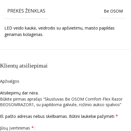
PREKĖS ŽENKLAS
Be OSOM
LED veido kaukė, veidrodis su apšvietimu, maisto papildas
geriamas kolagenas.
Klientų atsiliepimai
Apžvalgos
Atsiliepimų dar nėra.
Būkite pirmas aprašęs “Skustuvas Be OSOM Comfort-Flex Razor
BEOSOMRAZOR1, su papildoma galvute, rožinio aukso spalvos”
*
El. pašto adresas nebus skelbiamas.
Būtini laukeliai pažymėti
*
Jūsų įvertinimas