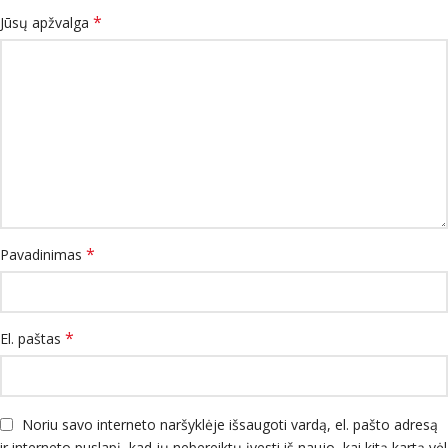
*
Jūsų apžvalga
*
Pavadinimas
*
El. paštas
Noriu savo interneto naršyklėje išsaugoti vardą, el. pašto adresą
ir interneto puslapį, kad jų nebereiktų įvesti iš naujo, kai kitą kartą vėl