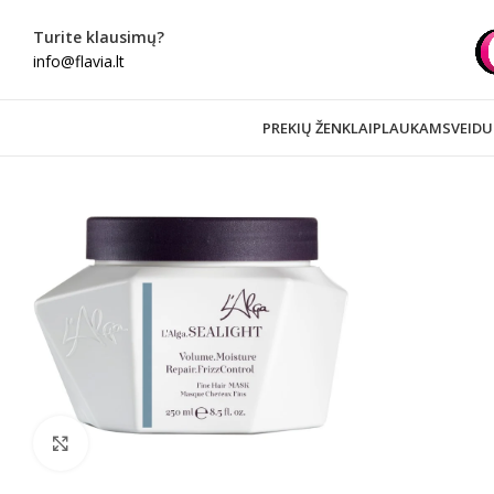
Turite klausimų?
info@flavia.lt
PREKIŲ ŽENKLAI
PLAUKAMS
VEIDU
Spustelėkite norėdami padidinti