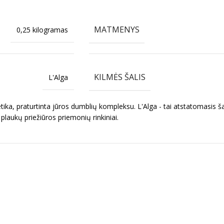
MATMENYS
0,25 kilogramas
KILMĖS ŠALIS
L'Alga
smetika, praturtinta jūros dumblių kompleksu. L'Alga - tai atstatomas
plaukų priežiūros priemonių rinkiniai.