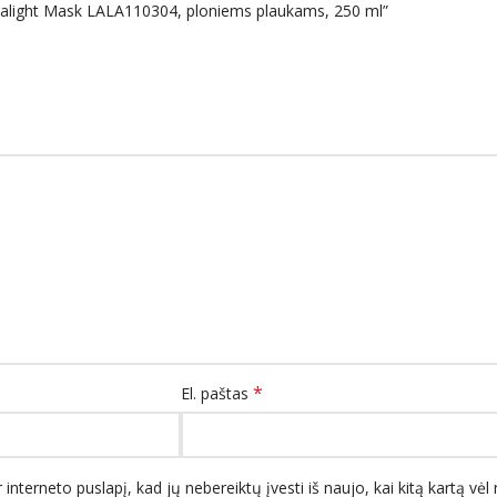
Sealight Mask LALA110304, ploniems plaukams, 250 ml”
*
El. paštas
 interneto puslapį, kad jų nebereiktų įvesti iš naujo, kai kitą kartą vė