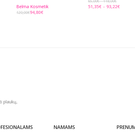
65,00
€
118,00
€
Belma Kosmetik
51,35
€
93,22
€
94,80
€
120,00
€
PASIRINKITE PARINKTI
Į KREPŠELĮ
ti plaukų,
FESIONALAMS
NAMAMS
PRENUM