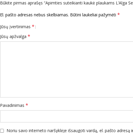
Būkite pirmas aprašęs “Apimties suteikianti kaukė plaukams L’Alga 
*
El. pašto adresas nebus skelbiamas.
Būtini laukeliai pažymėti
*
Jūsų įvertinimas
*
Jūsų apžvalga
*
Pavadinimas
Noriu savo interneto naršyklėje išsaugoti vardą, el. pašto adresą ir