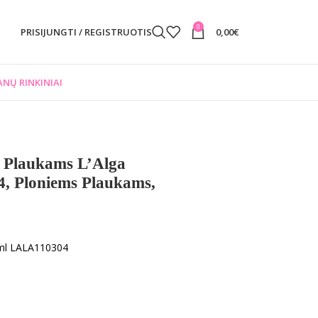
0
PRISIJUNGTI / REGISTRUOTIS
0,00
€
NŲ RINKINIAI
ė Plaukams L’Alga
, Ploniems Plaukams,
 ml LALA110304