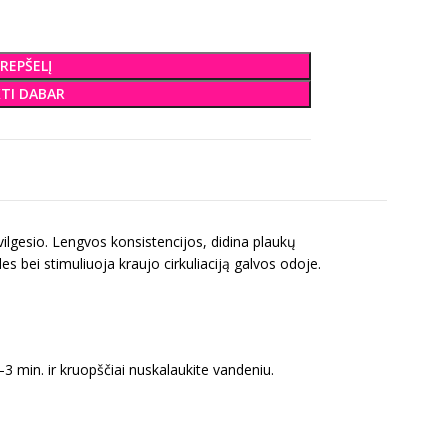
KREPŠELĮ
KTI DABAR
vilgesio. Lengvos konsistencijos, didina plaukų
s bei stimuliuoja kraujo cirkuliaciją galvos odoje.
–3 min. ir kruopščiai nuskalaukite vandeniu.