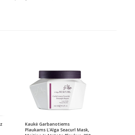
iz
Kaukė Garbanotiems
Apimties Suteikia
Plaukams L’Alga Seacurl Mask,
Plaukams L’Alga S