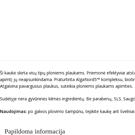
Ši kaukė skirta visų tipų ploniems plaukams. Priemonė efektyviai atsta
apimtį jų neapsunkindama. Praturtinta AlgaNord5™ kompleksu, biotinu ir
Atgaivina pavargusius plaukus, suteikia ploniems plaukams apimties.
Sudėtyje nėra gyvūninės kilmės ingredientų. Be parabenų, SLS. Saugo
Naudojimas:
po galvos plovimo šampūnu, tepkite kaukę ant švelniai dr
Papildoma informacija