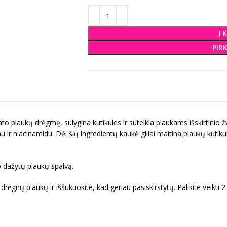
Į 
PIR
to plaukų drėgmę, sulygina kutikules ir suteikia plaukams išskirtinio ž
 niacinamidu. Dėl šių ingredientų kaukė giliai maitina plaukų kutikule
 dažytų plaukų spalvą.
ėgnų plaukų ir iššukuokite, kad geriau pasiskirstytų. Palikite veikti 2