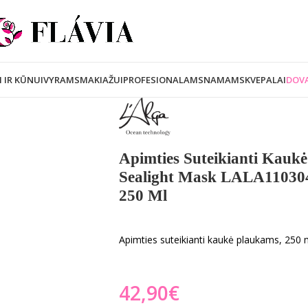
I IR KŪNUI
VYRAMS
MAKIAŽUI
PROFESIONALAMS
NAMAMS
KVEPALAI
DOVA
Apimties Suteikianti Kauk
Sealight Mask LALA110304
250 Ml
Apimties suteikianti kaukė plaukams, 250
€