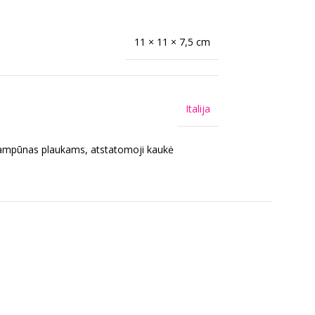
11 × 11 × 7,5 cm
Italija
is šampūnas plaukams, atstatomoji kaukė