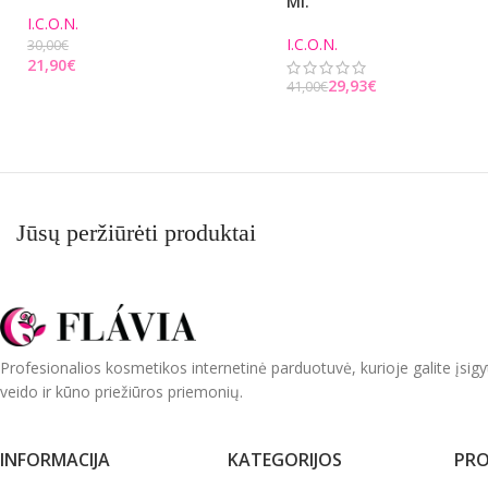
Ml.
I.C.O.N.
I.C.O.N.
30,00
€
21,90
€
29,93
€
41,00
€
PASIRINKITE PARINKTIS
Į KREPŠELĮ
Jūsų peržiūrėti produktai
Profesionalios kosmetikos internetinė parduotuvė, kurioje galite įsigy
veido ir kūno priežiūros priemonių.
INFORMACIJA
KATEGORIJOS
PRO