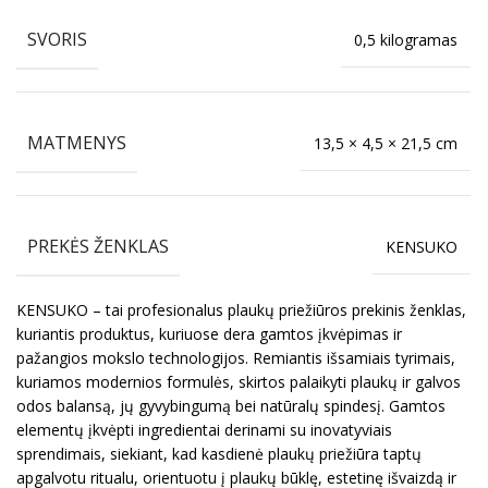
SVORIS
0,5 kilogramas
MATMENYS
13,5 × 4,5 × 21,5 cm
PREKĖS ŽENKLAS
KENSUKO
KENSUKO – tai profesionalus plaukų priežiūros prekinis ženklas,
kuriantis produktus, kuriuose dera gamtos įkvėpimas ir
pažangios mokslo technologijos. Remiantis išsamiais tyrimais,
kuriamos modernios formulės, skirtos palaikyti plaukų ir galvos
odos balansą, jų gyvybingumą bei natūralų spindesį. Gamtos
elementų įkvėpti ingredientai derinami su inovatyviais
sprendimais, siekiant, kad kasdienė plaukų priežiūra taptų
apgalvotu ritualu, orientuotu į plaukų būklę, estetinę išvaizdą ir