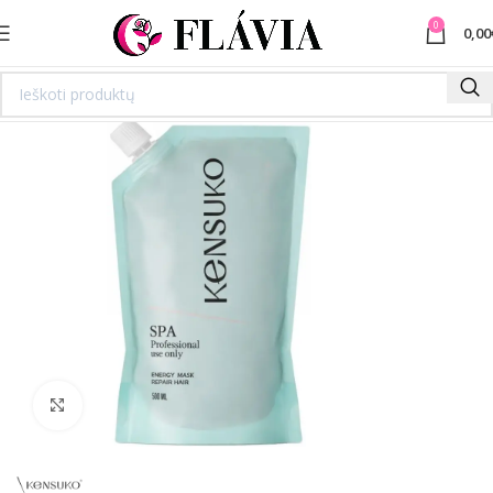
0
0,00
Spustelėkite norėdami padidinti