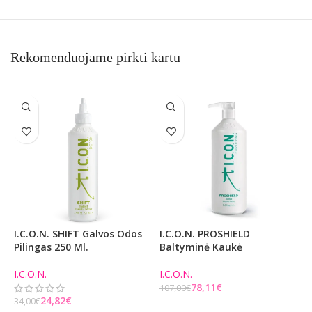
Rekomenduojame pirkti kartu
I.C.O.N. SHIFT Galvos Odos
I.C.O.N. PROSHIELD
S
Pilingas 250 Ml.
Baltyminė Kaukė
6
I.C.O.N.
I.C.O.N.
5
78,11
€
107,00
€
24,82
€
34,00
€
Į KREPŠELĮ