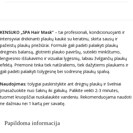
KENSU
K
O „
SPA Hair Mask
“
– tai profesionali, kondicionuojanti ir
intensyviai drėkinanti plaukų kaukė su keratinu, skirta sausų ir
pažeistų plaukų priežiūrai. Formulė gali padėti palaikyti plaukų
drėgmės balansą, glotninti plauko paviršių, suteikti minkštumo,
lengvesnio iššukavimo ir vizualiai lygesnių, labiau žvilgančių plaukų
efektą. Priemonė tinka tiek natūraliems, tiek dažytiems plaukams ir
gali padėti palaikyti tolygesnę bei sodresnę plaukų spalvą.
Naudojimas:
tolygiai paskirstykite ant drėgnų plaukų ir švelniai
įmasažuokite nuo šaknų iki galiukų. Palikite veikti 2-3 minutes,
tuomet kruopščiai nuskalaukite vandeniu. Rekomenduojama naudoti
ne dažniau nei 1 kartą per savaitę.
Papildoma informacija