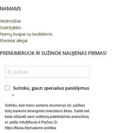
NAMAMS
Veidrodžiai
Svarstyklės
Namų kvapai su lazdelėmis
Eteriniai aliejai
PRENUMERUOK IR SUŽINOK NAUJIENAS PIRMAS!
Sutinku, gauti specialius pasiūlymus
Sutinku, kad mano asmens duomenys (el. paštas)
būtų tvarkomi tiesioginės rinkodaros tikslu. Galite bet
kada atšaukti savo sutikimą pateikdamas pranešimą
el. paštu info@flavia.lt Plačiau žr.:
https://flavia.lt/privatumo-politika