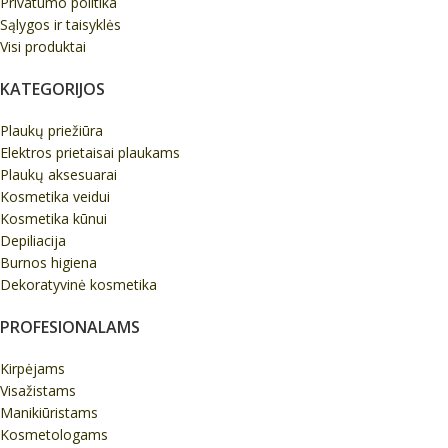
Privatumo politika
Sąlygos ir taisyklės
Visi produktai
KATEGORIJOS
Plaukų priežiūra
Elektros prietaisai plaukams
Plaukų aksesuarai
Kosmetika veidui
Kosmetika kūnui
Depiliacija
Burnos higiena
Dekoratyvinė kosmetika
PROFESIONALAMS
Kirpėjams
Visažistams
Manikiūristams
Kosmetologams