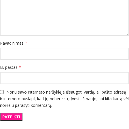
*
Pavadinimas
*
El. paštas
Noriu savo interneto naršyklėje išsaugoti vardą, el. pašto adresą
ir interneto puslapį, kad jų nebereiktų įvesti iš naujo, kai kitą kartą vėl
norėsiu parašyti komentarą.