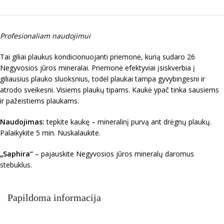
Profesionaliam naudojimui
Tai giliai plaukus kondicionuojanti priemonė, kurią sudaro 26
Negyvosios jūros mineralai. Priemonė efektyviai įsiskverbia į
giliausius plauko sluoksnius, todėl plaukai tampa gyvybingesni ir
atrodo sveikesni. Visiems plaukų tipams. Kaukė ypač tinka sausiems
ir pažeistiems plaukams.
Naudojimas:
tepkite kaukę – mineralinį purvą ant drėgnų plaukų.
Palaikykite 5 min. Nuskalaukite.
„Saphira“
– pajauskite Negyvosios jūros mineralų daromus
stebuklus.
Papildoma informacija