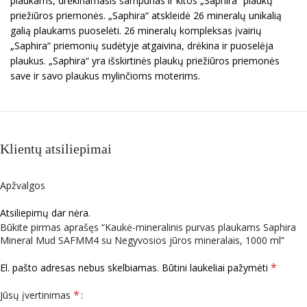
plaukams, drėkinamasis šampūnas ir kitos „Saphira“ plaukų
priežiūros priemonės. „Saphira“ atskleidė 26 mineralų unikalią
galią plaukams puoselėti. 26 mineralų kompleksas įvairių
„Saphira“ priemonių sudėtyje atgaivina, drėkina ir puoselėja
plaukus. „Saphira“ yra išskirtinės plaukų priežiūros priemonės
save ir savo plaukus mylinčioms moterims.
Klientų atsiliepimai
Apžvalgos
Atsiliepimų dar nėra.
Būkite pirmas aprašęs “Kaukė-mineralinis purvas plaukams Saphira
Mineral Mud SAFMM4 su Negyvosios jūros mineralais, 1000 ml”
*
El. pašto adresas nebus skelbiamas.
Būtini laukeliai pažymėti
*
Jūsų įvertinimas