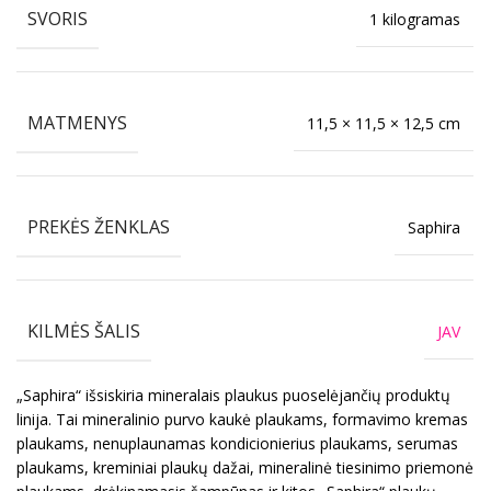
SVORIS
1 kilogramas
MATMENYS
11,5 × 11,5 × 12,5 cm
PREKĖS ŽENKLAS
Saphira
KILMĖS ŠALIS
JAV
„Saphira“ išsiskiria mineralais plaukus puoselėjančių produktų
linija. Tai mineralinio purvo kaukė plaukams, formavimo kremas
plaukams, nenuplaunamas kondicionierius plaukams, serumas
plaukams, kreminiai plaukų dažai, mineralinė tiesinimo priemonė