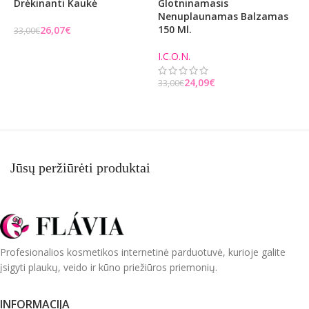
Drėkinanti Kaukė
Glotninamasis
Nenuplaunamas Balzamas
B
150 Ml.
26,07
€
33,00
€
3
3
Į KREPŠELĮ
I.C.O.N.
24,09
€
33,00
€
Į KREPŠELĮ
Jūsų peržiūrėti produktai
Profesionalios kosmetikos internetinė parduotuvė, kurioje galite
įsigyti plaukų, veido ir kūno priežiūros priemonių.
INFORMACIJA