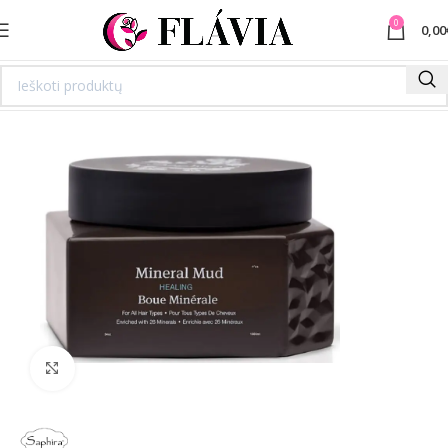
0
0,00
Spustelėkite norėdami padidinti