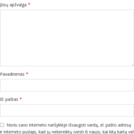
*
Jūsų apžvalga
*
Pavadinimas
*
El. paštas
Noriu savo interneto naršyklėje išsaugoti vardą, el. pašto adresą
ir interneto puslapį, kad jų nebereiktų įvesti iš naujo, kai kitą kartą vėl