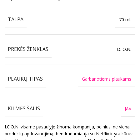
TALPA
70 ml.
PREKĖS ŽENKLAS
I.C.O.N.
PLAUKŲ TIPAS
Garbanotiems plaukams
KILMĖS ŠALIS
JAV
I.C.O.N. visame pasaulyje žinoma kompanija, pelniusi ne vieną
produktų apdovanojimą, bendradarbiauja su Netflix ir yra kūrusi