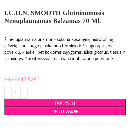
I.C.O.N. SMOOTH Glotninamasis
Nenuplaunamas Balzamas 70 Ml.
Ši nenuplaunama priemonė sukuria apsauginę hidrofobinę
plėvelę, kuri saugo plauką nuo terminio ir žalingo aplinkos
poveikių. Plaukai, bet kokiomis sąlygomis, išliks glotnūs, tiesūs ir
spindintys. Tai intensyviai maitinanti ir atstatanti priemonė.
24,00
€
17,52
€
Į KREPŠELĮ
PIRKTI DABAR