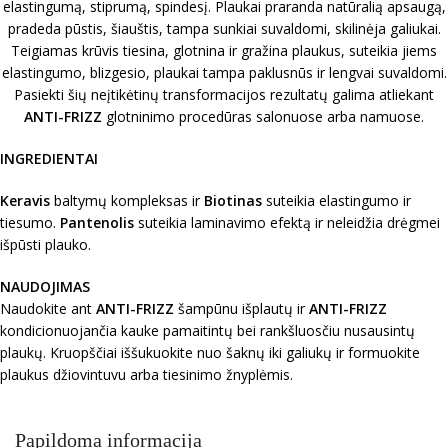
elastingumą, stiprumą, spindesį. Plaukai praranda natūralią apsaugą,
pradeda pūstis, šiauštis, tampa sunkiai suvaldomi, skilinėja galiukai.
Teigiamas krūvis tiesina, glotnina ir gražina plaukus, suteikia jiems
elastingumo, blizgesio, plaukai tampa paklusnūs ir lengvai suvaldomi.
Pasiekti šių neįtikėtinų transformacijos rezultatų galima atliekant
ANTI-FRIZZ
glotninimo procedūras salonuose arba namuose.
INGREDIENTAI
Keravis
baltymų kompleksas ir
Biotinas
suteikia elastingumo ir
tiesumo.
Pantenolis
suteikia laminavimo efektą ir neleidžia drėgmei
išpūsti plauko.
NAUDOJIMAS
Naudokite ant
ANTI-FRIZZ
šampūnu išplautų ir
ANTI-FRIZZ
kondicionuojančia kauke pamaitintų bei rankšluosčiu nusausintų
plaukų. Kruopščiai iššukuokite nuo šaknų iki galiukų ir formuokite
plaukus džiovintuvu arba tiesinimo žnyplėmis.
Papildoma informacija