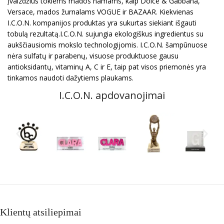
įvaizdžius tokiems mados namams, kaip Dolce & Gabbana,
Versace, mados žurnalams VOGUE ir BAZAAR. Kiekvienas
I.C.O.N. kompanijos produktas yra sukurtas siekiant išgauti
tobulą rezultatą.I.C.O.N. sujungia ekologiškus ingredientus su
aukščiausiomis mokslo technologijomis. I.C.O.N. šampūnuose
nėra sulfatų ir parabenų, visuose produktuose gausu
antioksidantų, vitaminų A, C ir E, taip pat visos priemonės yra
tinkamos naudoti dažytiems plaukams.
I.C.O.N. apdovanojimai
Klientų atsiliepimai