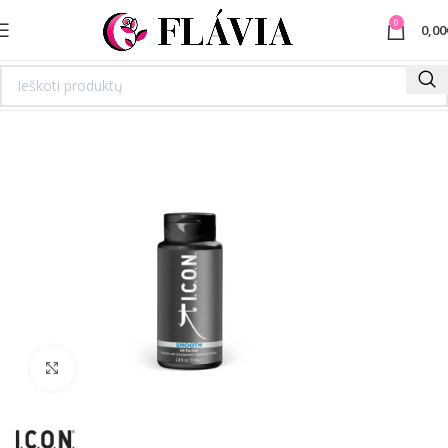
0
0,00
Spustelėkite norėdami padidinti