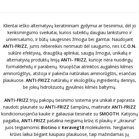
Klientai ieško alternatyvų keratininiam gydymui ar tiesinimui, dėl jo
kenksmingumo sveikatai, kurios suteiktų daugiau lankstumo ir
universalumo, ir būtų saugesnės žmogui bei gamtai. Naudojant
ANTI-FRIZZ
, jums nebereikės nerimauti dėl saugumo, nes
I.C.O.N.
sukūrė efektyvią, draugišką aplinkai, saugią žmogui, unikalią ir
alternatyvią produktų liniją
ANTI- FRIZZ
, kurioje nėra nuodingų
formaldehidų ir parabenų. Kruopščiai atrinktos augalinės kilmės
aminorūgštys, atstoja ir pakeičia natūralias aminorūgštis, esančias
plaukuose.
ANTI-FRIZZ
natūralių ir ekologiškų ingredientų derinys,
be jokių hidrolizuotų gyvulinės kilmės baltymų.
ANTI-FRIZZ
trijų pakopų tiesinimo sistema yra unikali ir paprasta
naudoti: plaunate su
ANTI-FRIZZ
šampūnu, maitinate
ANTI-FRIZZ
kondicionuojančia kauke ir galiausiai tiesinate su
SMOOTH
. Katijonų
pagalba,
ANTI-FRIZZ
pašalina neigiamą krūvį iš plaukų ir „įkrauna“
juos teigiamomis
Biotino
ir
Keraveg18
molekulėmis. Neigiamas
krūvis laikui bėgant kaupiasi plaukuose, taip mažindamas jų