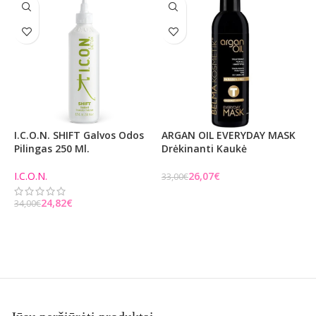
I.C.O.N. SHIFT Galvos Odos
ARGAN OIL EVERYDAY MASK
P
Pilingas 250 Ml.
Drėkinanti Kaukė
E
M
I.C.O.N.
26,07
€
33,00
€
3
Į KREPŠELĮ
24,82
€
34,00
€
Į KREPŠELĮ