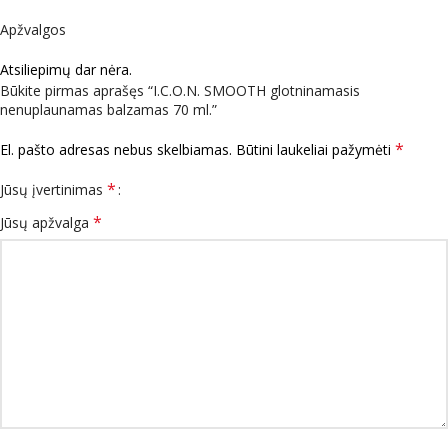
Apžvalgos
Atsiliepimų dar nėra.
Būkite pirmas aprašęs “I.C.O.N. SMOOTH glotninamasis
nenuplaunamas balzamas 70 ml.”
*
El. pašto adresas nebus skelbiamas.
Būtini laukeliai pažymėti
*
Jūsų įvertinimas
*
Jūsų apžvalga