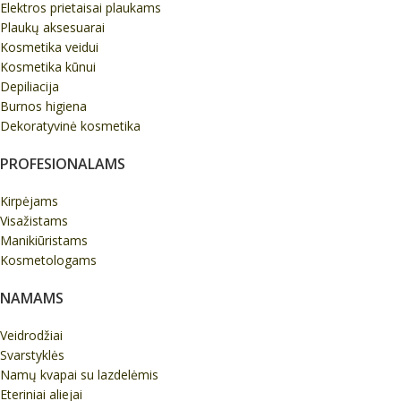
Elektros prietaisai plaukams
Plaukų aksesuarai
Kosmetika veidui
Kosmetika kūnui
Depiliacija
Burnos higiena
Dekoratyvinė kosmetika
PROFESIONALAMS
Kirpėjams
Visažistams
Manikiūristams
Kosmetologams
NAMAMS
Veidrodžiai
Svarstyklės
Namų kvapai su lazdelėmis
Eteriniai aliejai