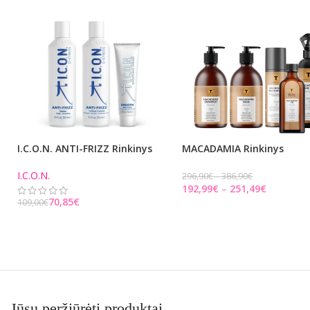
I.C.O.N. ANTI-FRIZZ Rinkinys
MACADAMIA Rinkinys
I.C.O.N.
296,90
€
386,90
€
192,99
€
251,49
€
70,85
€
109,00
€
PASIRINKITE PARINKTIS
Į KREPŠELĮ
Jūsų peržiūrėti produktai