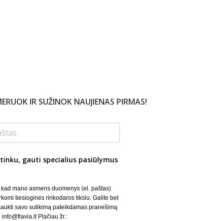
ERUOK IR SUŽINOK NAUJIENAS PIRMAS!
tinku, gauti specialius pasiūlymus
, kad mano asmens duomenys (el. paštas)
rkomi tiesioginės rinkodaros tikslu. Galite bet
šaukti savo sutikimą pateikdamas pranešimą
 info@flavia.lt Plačiau žr.: