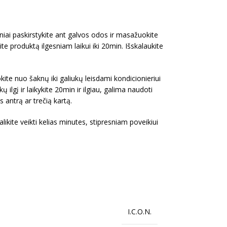
niai paskirstykite ant galvos odos ir masažuokite
ite produktą ilgesniam laikui iki 20min. Išskalaukite
ite nuo šaknų iki galiukų leisdami kondicionieriui
ų ilgį ir laikykite 20min ir ilgiau, galima naudoti
 antrą ar trečią kartą.
ikite veikti kelias minutes, stipresniam poveikiui
I.C.O.N.