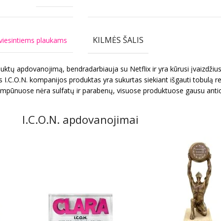
KILMĖS ŠALIS
viesintiems plaukams
duktų apdovanojimą, bendradarbiauja su Netflix ir yra kūrusi įvaizd
.O.N. kompanijos produktas yra sukurtas siekiant išgauti tobulą rez
mpūnuose nėra sulfatų ir parabenų, visuose produktuose gausu antioks
I.C.O.N. apdovanojimai