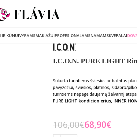
I IR KŪNUI
VYRAMS
MAKIAŽUI
PROFESIONALAMS
NAMAMS
KVEPALAI
DOVA
I.C.O.N. PURE LIGHT Rin
Sukurta turintiems šviesius ar balintus plau
pavyzdžiui, šviesios, platinos, sidabro/pilk
turintiems nepageidaujamą žalvarinį atspal
PURE LIGHT kondicionierius
,
INNER HOM
106,00
€
68,90
€