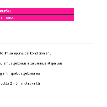
KREPŠELĮ
KTI DABAR
LIGHT
šampūną bei kondicionierių.
ujamus geltonus ir žalvarinius atspalvius.
giant į spalvos geltonumą.
oduktą 2 – 5 minutes veikti.