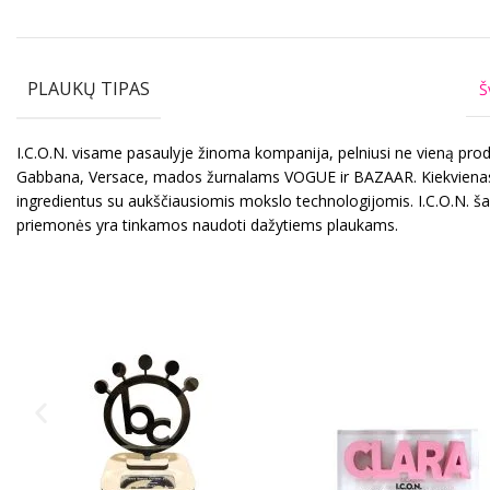
PLAUKŲ TIPAS
Š
I.C.O.N. visame pasaulyje žinoma kompanija, pelniusi ne vieną pro
Gabbana, Versace, mados žurnalams VOGUE ir BAZAAR. Kiekvienas I.C
ingredientus su aukščiausiomis mokslo technologijomis. I.C.O.N. ša
priemonės yra tinkamos naudoti dažytiems plaukams.