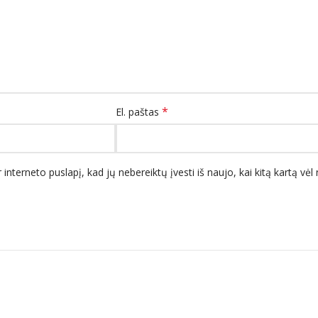
*
El. paštas
 interneto puslapį, kad jų nebereiktų įvesti iš naujo, kai kitą kartą vė