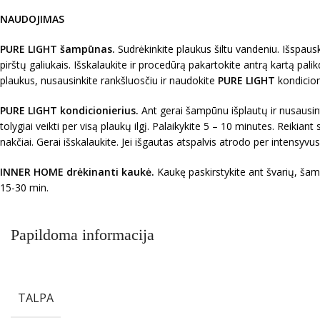
NAUDOJIMAS
PURE LIGHT šampūnas.
Sudrėkinkite plaukus šiltu vandeniu. Išspausk
pirštų galiukais. Išskalaukite ir procedūrą pakartokite antrą kartą pali
plaukus, nusausinkite rankšluosčiu ir naudokite
PURE LIGHT
kondicion
PURE LIGHT kondicionierius.
Ant gerai šampūnu išplautų ir nusausint
tolygiai veikti per visą plaukų ilgį. Palaikykite 5 – 10 minutes. Reikiant
nakčiai. Gerai išskalaukite. Jei išgautas atspalvis atrodo per intensyvus
INNER HOME drėkinanti kaukė.
Kaukę paskirstykite ant švarių, šamp
15-30 min.
Papildoma informacija
TALPA