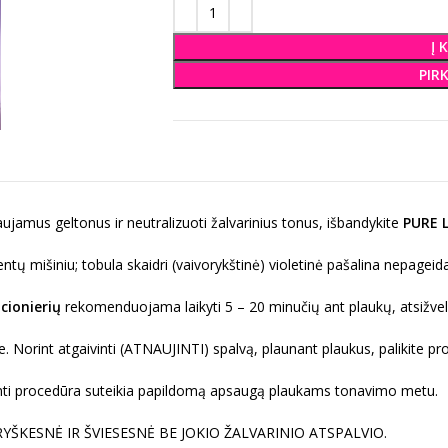
Į 
PIR
idaujamus geltonus ir neutralizuoti žalvarinius tonus, išbandykite
PURE 
tų mišiniu; tobula skaidri (vaivorykštinė) violetinė pašalina nepageida
cionierių
rekomenduojama laikyti 5 – 20 minučių ant plaukų, atsižvel
e. Norint atgaivinti (ATNAUJINTI) spalvą, plaunant plaukus, palikite pr
nti procedūra suteikia papildomą apsaugą plaukams tonavimo metu.
RYŠKESNĖ IR ŠVIESESNĖ BE JOKIO ŽALVARINIO ATSPALVIO.