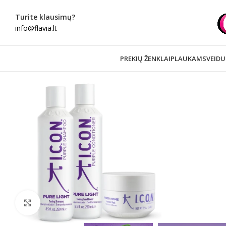
Turite klausimų?
info@flavia.lt
PREKIŲ ŽENKLAI
PLAUKAMS
VEIDU
Spustelėkite norėdami padidinti