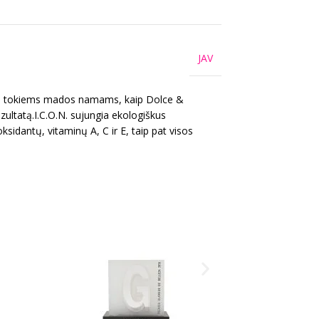
JAV
žius tokiems mados namams, kaip Dolce &
ultatą.I.C.O.N. sujungia ekologiškus
idantų, vitaminų A, C ir E, taip pat visos