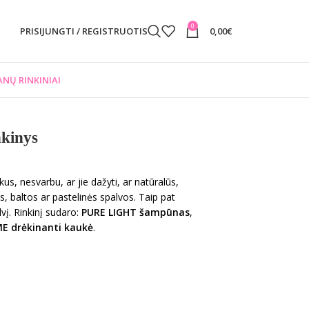
0
PRISIJUNGTI / REGISTRUOTIS
0,00
€
NŲ RINKINIAI
kinys
kus, nesvarbu, ar jie dažyti, ar natūralūs,
os, baltos ar pastelinės spalvos. Taip pat
vį. Rinkinį sudaro:
PURE LIGHT šampūnas
,
E drėkinanti kaukė
.