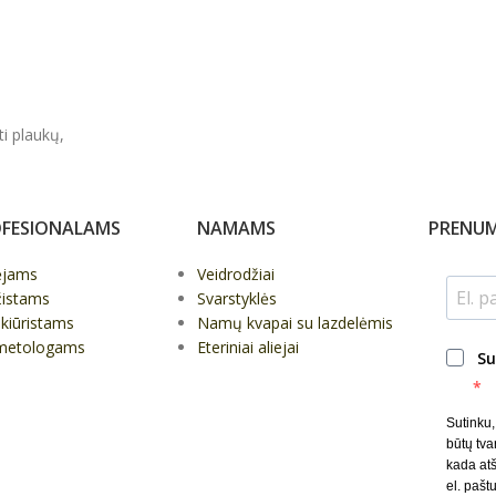
ti plaukų,
FESIONALAMS
NAMAMS
PRENUM
ėjams
Veidrodžiai
žistams
Svarstyklės
kiūristams
Namų kvapai su lazdelėmis
metologams
Eteriniai aliejai
Su
Sutinku
būtų tva
kada at
el. paštu