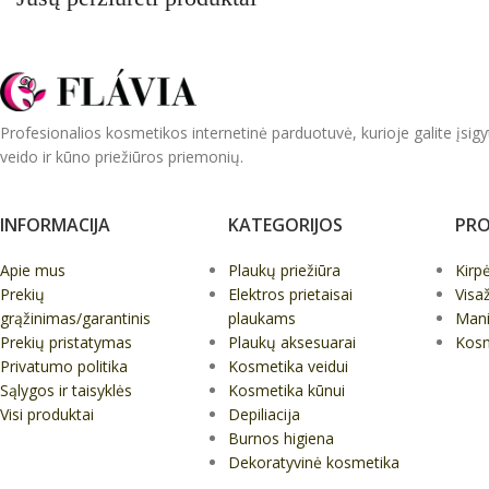
Profesionalios kosmetikos internetinė parduotuvė, kurioje galite įsigy
veido ir kūno priežiūros priemonių.
INFORMACIJA
KATEGORIJOS
PRO
Apie mus
Plaukų priežiūra
Kirp
Prekių
Elektros prietaisai
Visa
grąžinimas/garantinis
plaukams
Mani
Prekių pristatymas
Plaukų aksesuarai
Kos
Privatumo politika
Kosmetika veidui
Sąlygos ir taisyklės
Kosmetika kūnui
Visi produktai
Depiliacija
Burnos higiena
Dekoratyvinė kosmetika