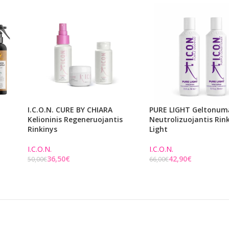
I.C.O.N. CURE BY CHIARA
PURE LIGHT Geltonum
Kelioninis Regeneruojantis
Neutrolizuojantis Rin
Rinkinys
Light
I.C.O.N.
I.C.O.N.
36,50
€
42,90
€
50,00
€
66,00
€
Į KREPŠELĮ
Į KREPŠELĮ