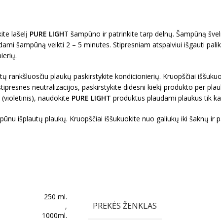
ite lašelį
PURE LIGH
T šampūno ir patrinkite tarp delnų. Šampūną švel
kdami šampūną veikti 2 – 5 minutes. Stipresniam atspalviui išgauti palik
ierių.
ų rankšluosčiu plaukų paskirstykite kondicionierių. Kruopščiai iššukuok
 stipresnes neutralizacijos, paskirstykite didesni kiekį produkto per plauk
 (violetinis), naudokite
PURE LIGHT
produktus plaudami plaukus tik kas
ūnu išplautų plaukų. Kruopščiai iššukuokite nuo galiukų iki šaknų ir pal
250 ml.
PREKĖS ŽENKLAS
,
1000ml.