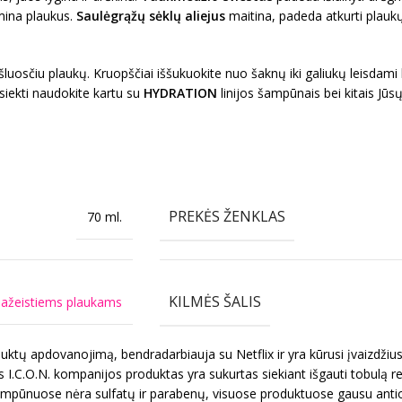
mina plaukus.
Saulėgrąžų sėklų aliejus
maitina, padeda atkurti plaukų
osčiu plaukų. Kruopščiai iššukuokite nuo šaknų iki galiukų leisdami kon
asiekti naudokite kartu su
HYDRATION
linijos šampūnais bei kitais Jū
PREKĖS ŽENKLAS
70 ml.
KILMĖS ŠALIS
pažeistiems plaukams
duktų apdovanojimą, bendradarbiauja su Netflix ir yra kūrusi įvaizd
.O.N. kompanijos produktas yra sukurtas siekiant išgauti tobulą rez
mpūnuose nėra sulfatų ir parabenų, visuose produktuose gausu antioks