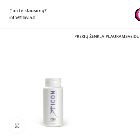
Turite klausimų?
info@flavia.lt
PREKIŲ ŽENKLAI
PLAUKAMS
VEIDU
Spustelėkite norėdami padidinti