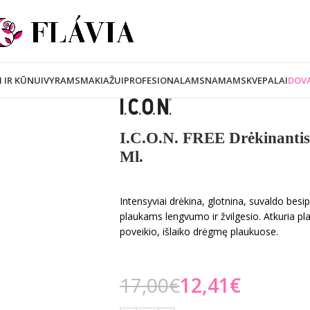
I IR KŪNUI
VYRAMS
MAKIAŽUI
PROFESIONALAMS
NAMAMS
KVEPALAI
DOVA
I.C.O.N. FREE Drėkinantis
Ml.
Intensyviai drėkina, glotnina, suvaldo besip
plaukams lengvumo ir žvilgesio. Atkuria pl
poveikio, išlaiko drėgmę plaukuose.
17,00
€
12,41
€