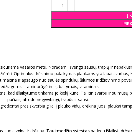
Į 
PIR
usiduriame vasaros metu. Norėdami išvengti sausų, trapių ir nepaklusnių
žiūrėti. Optimalus drėkinimo palaikymas plaukams yra labai svarbus, ka
t maitina ir apsaugo nuo saulės spindulių, šilumos ir džiovinimo poveik
edžiagomis – aminorūgštimis, baltymais, vitaminais.
ns, kad išlaikytume tinkamą jo kiekį kūne. Tai itin svarbu ir su mūsų
pučiasi, atrodo negyvybingi, trapūs ir sausi.
gredientai prasiskverbia giliai į plauko vidų, drėkina juos, plaukai tampa
, juos lygina ir drėkina.
Taukmedžio sviestas
padeda išlaikyti drėgm