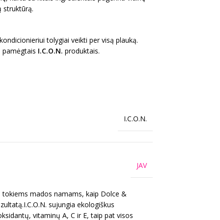
 struktūrą.
dicionieriui tolygiai veikti per visą plauką.
sų pamėgtais
I.C.O.N.
produktais.
I.C.O.N.
JAV
žius tokiems mados namams, kaip Dolce &
ultatą.I.C.O.N. sujungia ekologiškus
idantų, vitaminų A, C ir E, taip pat visos