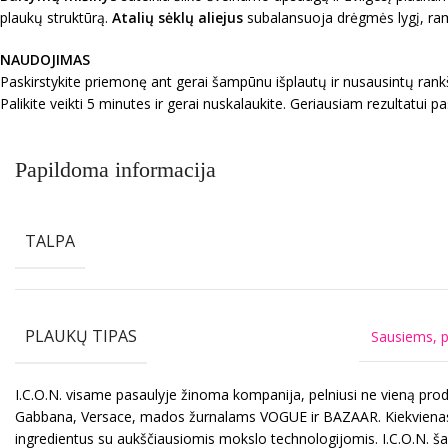
plaukų struktūrą.
Atalių sėklų aliejus
subalansuoja drėgmės lygį, ra
NAUDOJIMAS
Paskirstykite priemonę ant gerai šampūnu išplautų ir nusausintų rankšlu
Palikite veikti 5 minutes ir gerai nuskalaukite. Geriausiam rezultatui p
Papildoma informacija
TALPA
PLAUKŲ TIPAS
Sausiems, 
I.C.O.N. visame pasaulyje žinoma kompanija, pelniusi ne vieną pro
Gabbana, Versace, mados žurnalams VOGUE ir BAZAAR. Kiekvienas I.C
ingredientus su aukščiausiomis mokslo technologijomis. I.C.O.N. ša