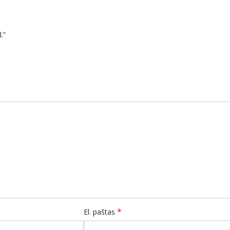
.”
*
El. paštas