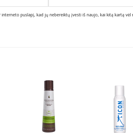
 interneto puslapį, kad jų nebereiktų įvesti iš naujo, kai kitą kartą vė