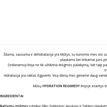
Šiluma, sausuma ir dehidratacija yra kliūtys, su kuriomis mes visi s
plaukams bei tinkamai juos pri
Drėkinamoji linija ne tik užtikrina drėgmės palaikymą, bet taip pa
m
Hidratacija yra raktas išgyventi. Visą dieną mes geriame daug vande
Mūsų
HYDRATION REGIMEDY
linijoje esantys in
INGREDIENTAI
Baltymų mišinys
suteikia šilko švelnumo apsaugą ir žvilgesį plaukams