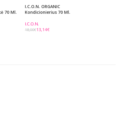
I.C.O.N. ORGANIC
I.C.O.N. PURE LIG
ė 70 Ml.
Kondicionierius 70 Ml.
Kondicionierius 70
I.C.O.N.
I.C.O.N.
13,14
€
12,41
€
18,00
€
17,00
€
Į KREPŠELĮ
Į KREPŠELĮ