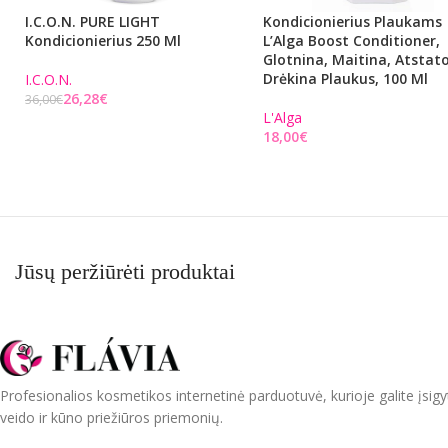
I.C.O.N. PURE LIGHT
Kondicionierius Plaukams
Kondicionierius 250 Ml
L’Alga Boost Conditioner,
Glotnina, Maitina, Atstato
Drėkina Plaukus, 100 Ml
I.C.O.N.
26,28
€
36,00
€
L'Alga
Į KREPŠELĮ
€
Į KREPŠELĮ
Jūsų peržiūrėti produktai
Profesionalios kosmetikos internetinė parduotuvė, kurioje galite įsigy
veido ir kūno priežiūros priemonių.