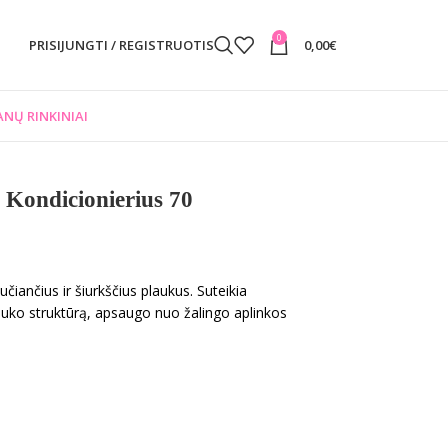
0
PRISIJUNGTI / REGISTRUOTIS
0,00
€
NŲ RINKINIAI
 Kondicionierius 70
učiančius ir šiurkščius plaukus. Suteikia
auko struktūrą, apsaugo nuo žalingo aplinkos