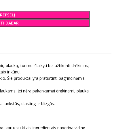
KREPŠELĮ
KTI DABAR
 plaukų, turime išlaikyti bei užtikrinti drėkinimą
ip ir kūnui.
io. Šie produktai yra praturtinti pagrindinėmis
 plaukams. Jei nėra pakankamai drėkinami, plaukai
 lankstūs, elastingi ir blizgūs.
ę, kartu su kitais ingredientais pagerina vidinę