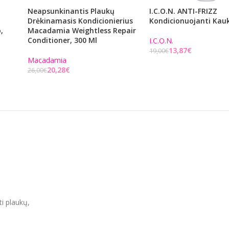
Neapsunkinantis Plaukų
I.C.O.N. ANTI-FRIZZ
Drėkinamasis Kondicionierius
Kondicionuojanti Kauk
,
Macadamia Weightless Repair
Conditioner, 300 Ml
I.C.O.N.
13,87
€
19,00
€
Macadamia
Į KREPŠELĮ
20,28
€
26,00
€
Į KREPŠELĮ
ti plaukų,