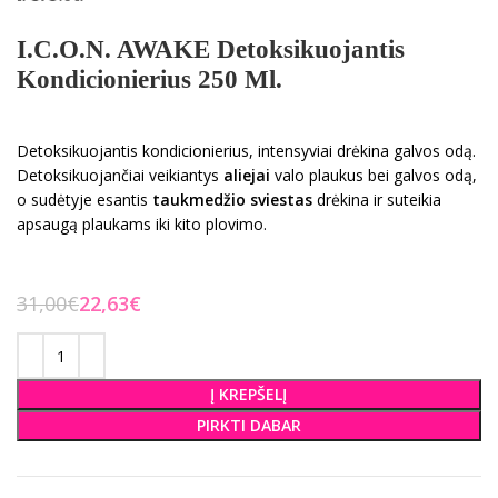
I.C.O.N. AWAKE Detoksikuojantis
Kondicionierius 250 Ml.
Detoksikuojantis kondicionierius, intensyviai drėkina galvos odą.
Detoksikuojančiai veikiantys
aliejai
valo plaukus bei galvos odą,
o sudėtyje esantis
taukmedžio sviestas
drėkina ir suteikia
apsaugą plaukams iki kito plovimo.
31,00
€
22,63
€
Į KREPŠELĮ
PIRKTI DABAR