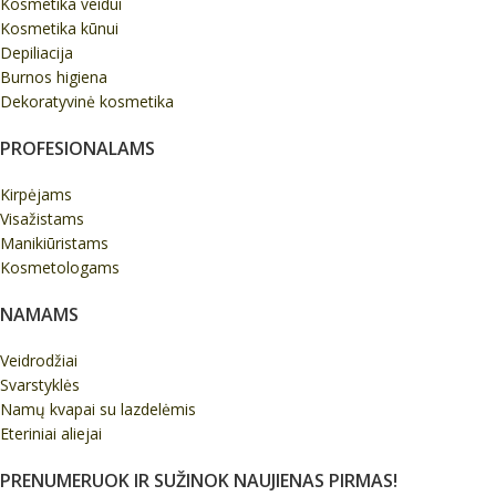
Kosmetika veidui
Kosmetika kūnui
Depiliacija
Burnos higiena
Dekoratyvinė kosmetika
PROFESIONALAMS
Kirpėjams
Visažistams
Manikiūristams
Kosmetologams
NAMAMS
Veidrodžiai
Svarstyklės
Namų kvapai su lazdelėmis
Eteriniai aliejai
PRENUMERUOK IR SUŽINOK NAUJIENAS PIRMAS!