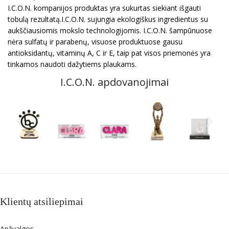
I.C.O.N. kompanijos produktas yra sukurtas siekiant išgauti
tobulą rezultatą.I.C.O.N. sujungia ekologiškus ingredientus su
aukščiausiomis mokslo technologijomis. I.C.O.N. šampūnuose
nėra sulfatų ir parabenų, visuose produktuose gausu
antioksidantų, vitaminų A, C ir E, taip pat visos priemonės yra
tinkamos naudoti dažytiems plaukams.
I.C.O.N. apdovanojimai
Klientų atsiliepimai
Apžvalgos