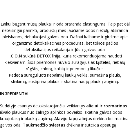
Laikui bėgant mūsų plaukai ir oda praranda elastingumą. Taip pat dėl
neteisingai parinktų produktų mes jaučiame odos niežulį, atsiranda
pleiskanos, riebaluojasi galvos oda. Dažnai kalbame ir girdime apie
organizmo detoksikacines procedūras, bet tokios pačios
detoksikacijos reikalauja ir Jūsų galvos oda.
I.C.O.N
sukūrė
DETOX
liniją, kurią rekomenduojama naudoti
kiekvienam. Šios priemonės nuvalo suragėjusias ląsteles, riebalų
rūgštis, chlorą, kalkių ir priemonių likučius.
Padeda sureguliuoti riebalinių liaukų veiklą, sumažina plaukų
slinkimą, sustiprina plakus ir skatina naujų plaukų augimą.
INGREDIENTAI
Sudėtyje esantys detoksikuojančiai veikiantys
aliejai ir rozmarinas
išvalo plaukus nuo žalingo aplinkos poveikio, skatina galvos odos
kraujotaką ir plaukų augimą.
Alavijo lapų aliejus
drėkina bei maitina
galvos odą.
Taukmedžio sviestas
drėkina ir suteikia apsaugą