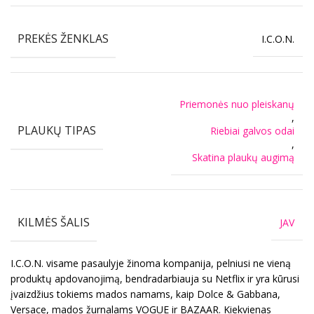
PREKĖS ŽENKLAS
I.C.O.N.
Priemonės nuo pleiskanų
,
PLAUKŲ TIPAS
Riebiai galvos odai
,
Skatina plaukų augimą
KILMĖS ŠALIS
JAV
I.C.O.N. visame pasaulyje žinoma kompanija, pelniusi ne vieną
produktų apdovanojimą, bendradarbiauja su Netflix ir yra kūrusi
įvaizdžius tokiems mados namams, kaip Dolce & Gabbana,
Versace, mados žurnalams VOGUE ir BAZAAR. Kiekvienas