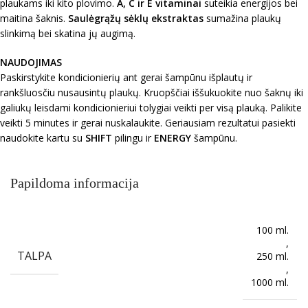
plaukams iki kito plovimo.
A, C ir E vitaminai
suteikia energijos bei
maitina šaknis.
Saulėgrąžų sėklų ekstraktas
sumažina plaukų
slinkimą bei skatina jų augimą.
NAUDOJIMAS
Paskirstykite kondicionierių ant gerai šampūnu išplautų ir
rankšluosčiu nusausintų plaukų. Kruopščiai iššukuokite nuo šaknų iki
galiukų leisdami kondicionieriui tolygiai veikti per visą plauką. Palikite
veikti 5 minutes ir gerai nuskalaukite. Geriausiam rezultatui pasiekti
naudokite kartu su
SHIFT
pilingu ir
ENERGY
šampūnu.
Papildoma informacija
100 ml.
,
TALPA
250 ml.
,
1000 ml.