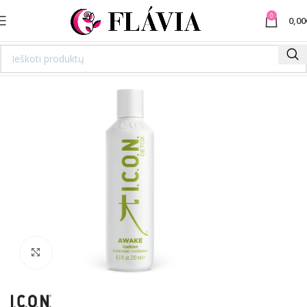
0
0,00
Spustelėkite norėdami padidinti