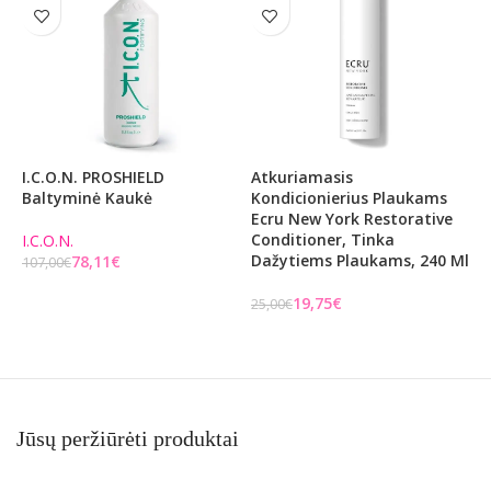
I.C.O.N. PROSHIELD
Atkuriamasis
N
Baltyminė Kaukė
Kondicionierius Plaukams
D
Ecru New York Restorative
K
Conditioner, Tinka
W
I.C.O.N.
Dažytiems Plaukams, 240 Ml
C
78,11
€
107,00
€
Į KREPŠELĮ
19,75
€
M
25,00
€
2
Į KREPŠELĮ
Jūsų peržiūrėti produktai