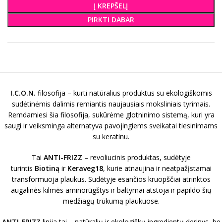
Į KREPŠELĮ
PIRKTI DABAR
I.C.O.N.
filosofija – kurti natūralius produktus su ekologiškomis
sudėtinėmis dalimis remiantis naujausiais moksliniais tyrimais.
Remdamiesi šia filosofija, sukūrėme glotninimo sistemą, kuri yra
saugi ir veiksminga alternatyva pavojingiems sveikatai tiesinimams
su keratinu.
Tai
ANTI-FRIZZ
– revoliucinis produktas, sudėtyje
turintis
Biotiną
ir
Keraveg18
, kurie atnaujina ir neatpažįstamai
transformuoja plaukus. Sudėtyje esančios kruopščiai atrinktos
augalinės kilmės aminorūgštys ir baltymai atstoja ir papildo šių
medžiagų trūkumą plaukuose.
ANTI-FRIZZ
linija tai – natūralių ir ekologiškų ingredientų derinys, be