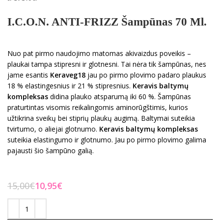
I.C.O.N. ANTI-FRIZZ Šampūnas 70 Ml.
Nuo pat pirmo naudojimo matomas akivaizdus poveikis –
plaukai tampa stipresni ir glotnesni. Tai nėra tik šampūnas, nes
jame esantis
Keraveg18
jau po pirmo plovimo padaro plaukus
18 % elastingesnius ir 21 % stipresnius.
Keravis baltymų
kompleksas
didina plauko atsparumą iki 60 %. Šampūnas
praturtintas visomis reikalingomis aminorūgštimis, kurios
užtikrina sveikų bei stiprių plaukų augimą. Baltymai suteikia
tvirtumo, o aliejai glotnumo.
Keravis baltymų kompleksas
suteikia elastingumo ir glotnumo. Jau po pirmo plovimo galima
pajausti šio šampūno galią.
15,00
€
10,95
€