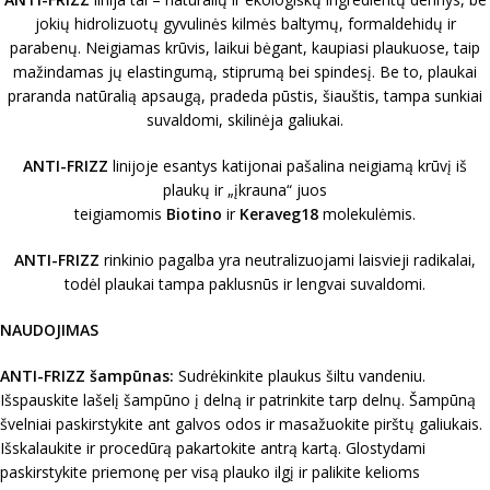
jokių hidrolizuotų gyvulinės kilmės baltymų, formaldehidų ir
parabenų. Neigiamas krūvis, laikui bėgant, kaupiasi plaukuose, taip
mažindamas jų elastingumą, stiprumą bei spindesį. Be to, plaukai
praranda natūralią apsaugą, pradeda pūstis, šiauštis, tampa sunkiai
suvaldomi, skilinėja galiukai.
ANTI-FRIZZ
linijoje esantys katijonai pašalina neigiamą krūvį iš
plaukų ir „įkrauna“ juos
teigiamomis
Biotino
ir
Keraveg18
molekulėmis.
ANTI-FRIZZ
rinkinio pagalba yra neutralizuojami laisvieji radikalai,
todėl plaukai tampa paklusnūs ir lengvai suvaldomi.
NAUDOJIMAS
ANTI-FRIZZ šampūnas:
Sudrėkinkite plaukus šiltu vandeniu.
Išspauskite lašelį šampūno į delną ir patrinkite tarp delnų. Šampūną
švelniai paskirstykite ant galvos odos ir masažuokite pirštų galiukais.
Išskalaukite ir procedūrą pakartokite antrą kartą. Glostydami
paskirstykite priemonę per visą plauko ilgį ir palikite kelioms