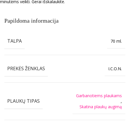
minutėms veikti. Gerai išskalaukite.
Papildoma informacija
TALPA
70 ml.
PREKĖS ŽENKLAS
I.C.O.N.
Garbanotiems plaukams
PLAUKŲ TIPAS
,
Skatina plaukų augimą