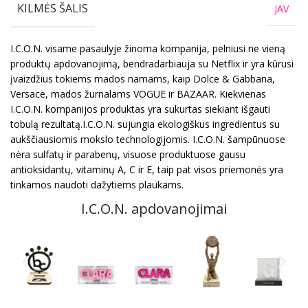
KILMĖS ŠALIS
JAV
I.C.O.N. visame pasaulyje žinoma kompanija, pelniusi ne vieną
produktų apdovanojimą, bendradarbiauja su Netflix ir yra kūrusi
įvaizdžius tokiems mados namams, kaip Dolce & Gabbana,
Versace, mados žurnalams VOGUE ir BAZAAR. Kiekvienas
I.C.O.N. kompanijos produktas yra sukurtas siekiant išgauti
tobulą rezultatą.I.C.O.N. sujungia ekologiškus ingredientus su
aukščiausiomis mokslo technologijomis. I.C.O.N. šampūnuose
nėra sulfatų ir parabenų, visuose produktuose gausu
antioksidantų, vitaminų A, C ir E, taip pat visos priemonės yra
tinkamos naudoti dažytiems plaukams.
I.C.O.N. apdovanojimai