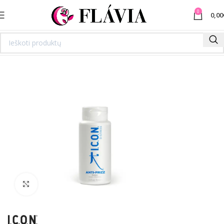
0
0,00
Spustelėkite norėdami padidinti