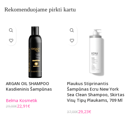
Rekomenduojame pirkti kartu
ARGAN OIL SHAMPOO
Plaukus Stiprinantis
P
Kasdieninis Šampūnas
Šampūnas Ecru New York
Š
Sea Clean Shampoo, Skirtas
S
Visų Tipų Plaukams, 709 Ml
V
Belma Kosmetik
22,91
€
29,00
€
29,23
€
37,00
€
2
Į KREPŠELĮ
Į KREPŠELĮ