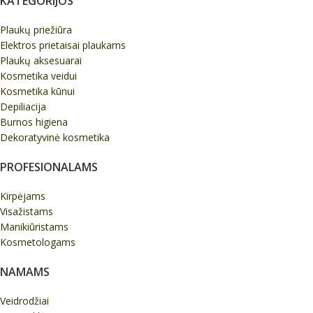
KATEGORIJOS
Plaukų priežiūra
Elektros prietaisai plaukams
Plaukų aksesuarai
Kosmetika veidui
Kosmetika kūnui
Depiliacija
Burnos higiena
Dekoratyvinė kosmetika
PROFESIONALAMS
Kirpėjams
Visažistams
Manikiūristams
Kosmetologams
NAMAMS
Veidrodžiai