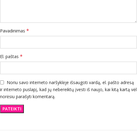
*
Pavadinimas
*
El. paštas
Noriu savo interneto naršyklėje išsaugoti vardą, el. pašto adresą
ir interneto puslapį, kad jų nebereiktų įvesti iš naujo, kai kitą kartą vėl
norėsiu parašyti komentarą.