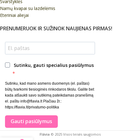
Svarstyklės
Namų kvapai su lazdelėmis
Eteriniai aliejai
PRENUMERUOK IR SUŽINOK NAUJIENAS PIRMAS!
Sutinku, gauti specialius pasiūlymus
Sutinku, kad mano asmens duomenys (el. paštas)
būtų tvarkomi tiesioginės rinkodaros tikslu. Galite bet
kada atšaukti savo sutikimą pateikdamas pranešimą
el. paštu info@flavia.lt Plačiau žr.:
https://flavia.lt/privatumo-politika
Gauti pasiūlymus
Flávia
© 2025 Visos teisės saugomos