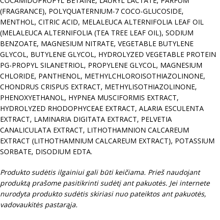
COCAMIDOPROPYL BETAINE, LAURYL LACTATE, PARFUM
(FRAGRANCE), POLYQUATERNIUM-7 COCO-GLUCOSIDE,
MENTHOL, CITRIC ACID, MELALEUCA ALTERNIFOLIA LEAF OIL
(MELALEUCA ALTERNIFOLIA (TEA TREE LEAF OIL), SODIUM
BENZOATE, MAGNESIUM NITRATE, VEGETABLE BUTYLENE
GLYCOL, BUTYLENE GLYCOL, HYDROLYZED VEGETABLE PROTEIN
PG-PROPYL SILANETRIOL, PROPYLENE GLYCOL, MAGNESIUM
CHLORIDE, PANTHENOL, METHYLCHLOROISOTHIAZOLINONE,
CHONDRUS CRISPUS EXTRACT, METHYLISOTHIAZOLINONE,
PHENOXYETHANOL, HYPNEA MUSCIFORMIS EXTRACT,
HYDROLYZED RHODOPHYCEAE EXTRACT, ALARIA ESCULENTA
EXTRACT, LAMINARIA DIGITATA EXTRACT, PELVETIA
CANALICULATA EXTRACT, LITHOTHAMNION CALCAREUM
EXTRACT (LITHOTHAMNIUM CALCAREUM EXTRACT), POTASSIUM
SORBATE, DISODIUM EDTA.
Produkto sudėtis ilgainiui gali būti keičiama. Prieš naudojant
produktą prašome pasitikrinti sudėtį ant pakuotės. Jei internete
nurodyta produkto sudėtis skiriasi nuo pateiktos ant pakuotės,
vadovaukitės pastarąja.