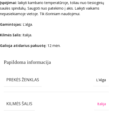
Įspėjimai:
laikyti kambario temperatūroje, toliau nuo tiesioginių
saulės spindulių. Saugoti nuo patekimo į akis. Laikyti vaikams
nepasiekiamoje vietoje. Tik išoriniam naudojimui.
Gamintojas:
L’alga.
Kilmės šalis:
Italija.
Galioja atidarius pakuotę:
12 mėn.
Papildoma informacija
PREKĖS ŽENKLAS
L'Alga
KILMĖS ŠALIS
Italija