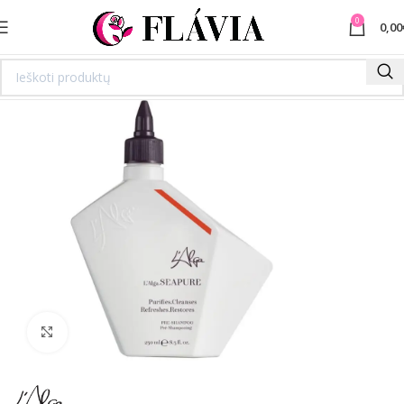
0
0,00
Spustelėkite norėdami padidinti