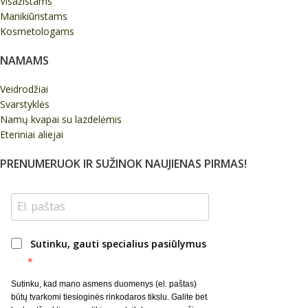
Visažistams
Manikiūristams
Kosmetologams
NAMAMS
Veidrodžiai
Svarstyklės
Namų kvapai su lazdelėmis
Eteriniai aliejai
PRENUMERUOK IR SUŽINOK NAUJIENAS PIRMAS!
Sutinku, gauti specialius pasiūlymus
Sutinku, kad mano asmens duomenys (el. paštas)
būtų tvarkomi tiesioginės rinkodaros tikslu. Galite bet