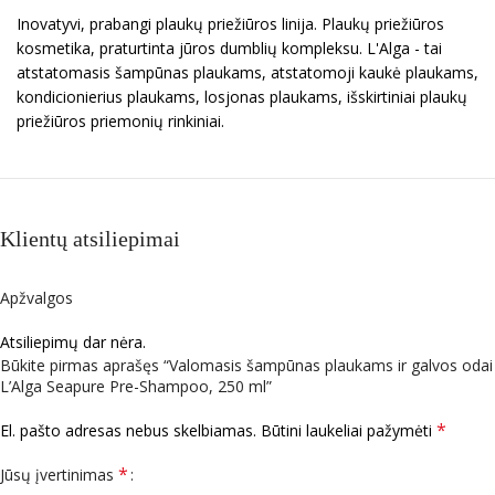
Inovatyvi, prabangi plaukų priežiūros linija. Plaukų priežiūros
kosmetika, praturtinta jūros dumblių kompleksu. L'Alga - tai
atstatomasis šampūnas plaukams, atstatomoji kaukė plaukams,
kondicionierius plaukams, losjonas plaukams, išskirtiniai plaukų
priežiūros priemonių rinkiniai.
Klientų atsiliepimai
Apžvalgos
Atsiliepimų dar nėra.
Būkite pirmas aprašęs “Valomasis šampūnas plaukams ir galvos odai
L’Alga Seapure Pre-Shampoo, 250 ml”
*
El. pašto adresas nebus skelbiamas.
Būtini laukeliai pažymėti
*
Jūsų įvertinimas