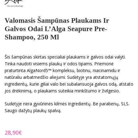
Valomasis Šampūnas Plaukams Ir
Galvos Odai L’Alga Seapure Pre-
Shampoo, 250 Ml
Šis šampūnas skirtas specialiai plaukams ir galvos odai valyti.
Tinka naudoti visiems plaukų ir odos tipams. Priemonė
praturtinta AlgaNord5™ kompleksu, biotinu, niacinamidu ir
natūraliu arbatmedžio aliejumi. Sudėtyje yra atstatomųjų
ingredientų, kurie giliai valo bei subalansuoja galvos odą, atstato
jos drėkinimą, o plaukams suteikia minkštumo ir žvilgesio.
Sudėtyje nėra gyvūninės kilmės ingredientų. Be parabenų, SLS.
Saugo dažytų plaukų spalvą.
€