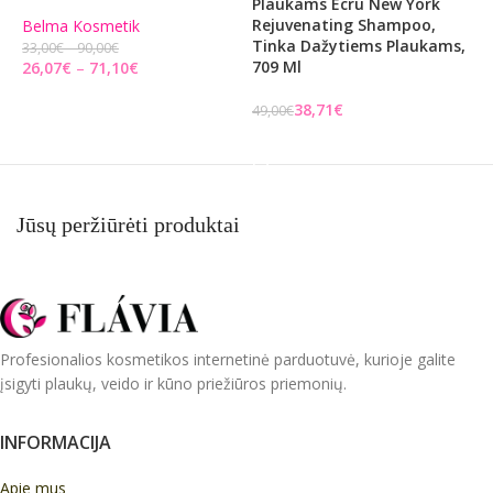
Plaukams Ecru New York
Š
Rejuvenating Shampoo,
H
Belma Kosmetik
Tinka Dažytiems Plaukams,
G
33,00
€
90,00
€
709 Ml
7
26,07
€
71,10
€
PASIRINKITE PARINKTIS
38,71
€
49,00
€
3
Į KREPŠELĮ
Jūsų peržiūrėti produktai
Profesionalios kosmetikos internetinė parduotuvė, kurioje galite
įsigyti plaukų, veido ir kūno priežiūros priemonių.
INFORMACIJA
Apie mus