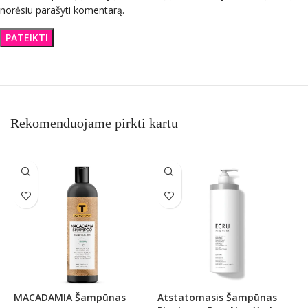
norėsiu parašyti komentarą.
Rekomenduojame pirkti kartu
MACADAMIA Šampūnas
Atstatomasis Šampūnas
P