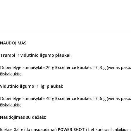
NAUDOJIMAS
Trumpi ir vidutinio ilgumo plaukai:
Dubenėlyje sumaišykite 20 g
Excellence kaukės
ir 0,3 g (vienas pa
išskalaukite.
Vidutinio ilgumo ir ilgi plaukai:
Dubenėlyje sumaišykite 40 g
Excellence kaukės
ir 0,6 g (vienas pa
išskalaukite.
Naudojimas su dažais:
Įdėkite 0,6 g (du paspaudimai)
POWER SHOT
į bet kuriuos ilgalaikius