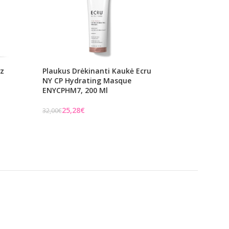
iz
Plaukus Drėkinanti Kaukė Ecru
Kaukė Garbanoti
NY CP Hydrating Masque
Plaukams L’Alga S
ENYCPHM7, 200 Ml
Maitina Ir Atstato
Ml
25,28
€
32,00
€
S
L'Alga
Į KREPŠELĮ
€
Į KREPŠELĮ