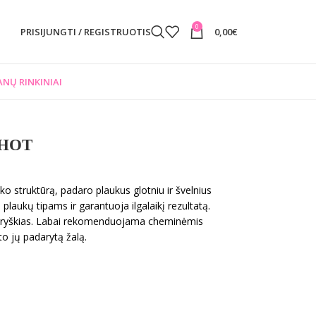
0
PRISIJUNGTI / REGISTRUOTIS
0,00
€
NŲ RINKINIAI
HOT
ko struktūrą, padaro plaukus glotniu ir švelnius
s plaukų tipams ir garantuoja ilgalaikį rezultatą.
as ryškias. Labai rekomenduojama cheminėmis
o jų padarytą žalą.