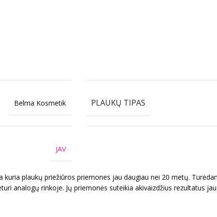
PLAUKŲ TIPAS
Belma Kosmetik
JAV
uria plaukų priežiūros priemones jau daugiau nei 20 metų. Turėdami 
neturi analogų rinkoje. Jų priemonės suteikia akivaizdžius rezultatus j