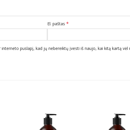
*
El. paštas
 interneto puslapį, kad jų nebereiktų įvesti iš naujo, kai kitą kartą vė