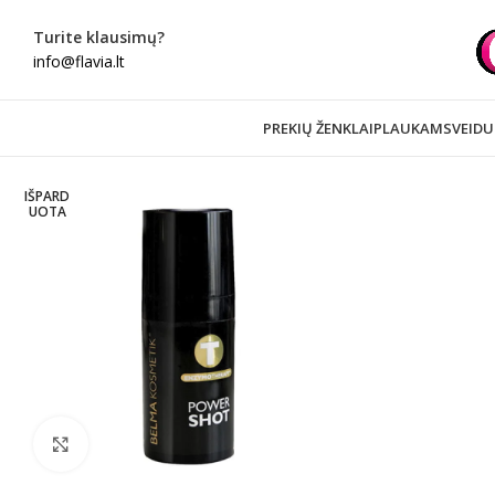
Turite klausimų?
info@flavia.lt
PREKIŲ ŽENKLAI
PLAUKAMS
VEIDU
IŠPARD
UOTA
Spustelėkite norėdami padidinti