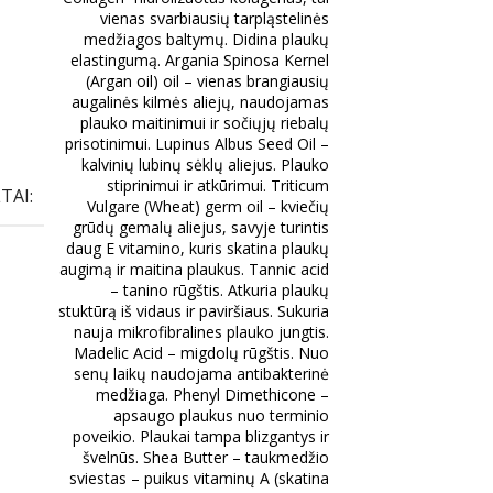
vienas svarbiausių tarpląstelinės
medžiagos baltymų. Didina plaukų
elastingumą. Argania Spinosa Kernel
(Argan oil) oil – vienas brangiausių
augalinės kilmės aliejų, naudojamas
plauko maitinimui ir sočiųjų riebalų
prisotinimui. Lupinus Albus Seed Oil –
kalvinių lubinų sėklų aliejus. Plauko
stiprinimui ir atkūrimui. Triticum
TAI:
Vulgare (Wheat) germ oil – kviečių
grūdų gemalų aliejus, savyje turintis
daug E vitamino, kuris skatina plaukų
augimą ir maitina plaukus. Tannic acid
– tanino rūgštis. Atkuria plaukų
stuktūrą iš vidaus ir paviršiaus. Sukuria
nauja mikrofibralines plauko jungtis.
Madelic Acid – migdolų rūgštis. Nuo
senų laikų naudojama antibakterinė
medžiaga. Phenyl Dimethicone –
apsaugo plaukus nuo terminio
poveikio. Plaukai tampa blizgantys ir
švelnūs. Shea Butter – taukmedžio
sviestas – puikus vitaminų A (skatina