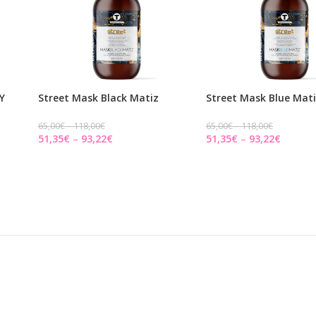
Y
Street Mask Black Matiz
Street Mask Blue Mat
65,00
€
118,00
€
65,00
€
118,00
€
51,35
€
93,22
€
51,35
€
93,22
€
PASIRINKITE PARINKTIS
PASIRINKITE PARINKTI