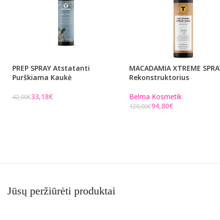
PREP SPRAY Atstatanti
MACADAMIA XTREME SPRA
Purškiama Kaukė
Rekonstruktorius
33,18
€
Belma Kosmetik
42,00
€
94,80
€
120,00
€
Į KREPŠELĮ
Į KREPŠELĮ
Jūsų peržiūrėti produktai