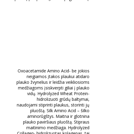
Oxoacetamide Amino Acid- be jokios
neigiamos įtakos plaukui atidaro
plauko žvynelius ir leidžia veikliosioms
medžiagoms įsiskverpti giliai į plauko
vidų. Hydrolyzed Wheat Protein-
hidrolizuoti grūdų baltymai,
naudojami stiprinti plaukus, storinti jų
pluoštą. Silk Amino Acid – šilko
aminorūgštys. Maitna ir glotnina
plauko paviršiaus pluoštą. Stipraus
maitinimo medžiaga. Hydrolyzed
Collagen- hidrolizuotas kolagenas, tai