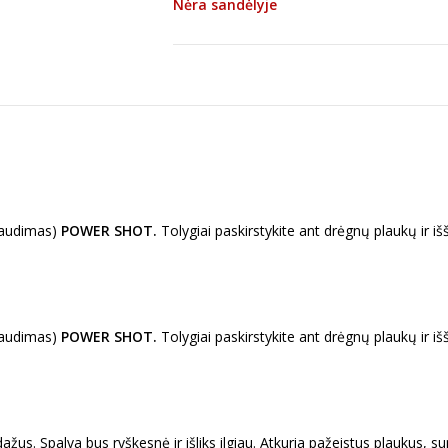
Nėra sandėlyje
spaudimas)
POWER SHOT.
Tolygiai paskirstykite ant drėgnų plaukų ir iš
spaudimas)
POWER SHOT.
Tolygiai paskirstykite ant drėgnų plaukų ir iš
 dažus. Spalva bus ryškesnė ir išliks ilgiau. Atkuria pažeistus plaukus