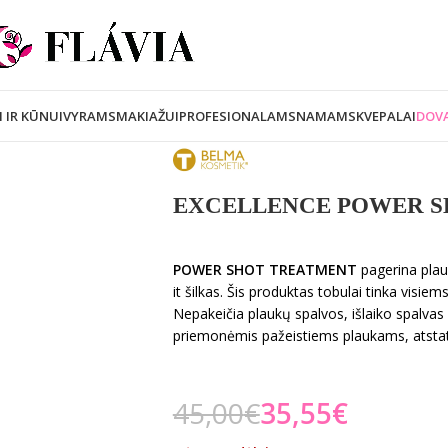
I IR KŪNUI
VYRAMS
MAKIAŽUI
PROFESIONALAMS
NAMAMS
KVEPALAI
DOVA
EXCELLENCE POWER S
POWER SHOT TREATMENT
pagerina plau
it šilkas. Šis produktas tobulai tinka visiem
Nepakeičia plaukų spalvos, išlaiko spalv
priemonėmis pažeistiems plaukams, atstat
45,00
€
35,55
€