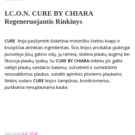
I.C.O.N. CURE BY CHIARA
Regeneruojantis Rinkinys
CURE
linija pasižyminti išskirtinai moterišku švelniu kvapu ir
kruopščiai atrinktais ingredientais. Šios linijos produktai ypatingai
puoselėja Jūsų galvos odą, ją ramina, skatina plaukų augimą bei
fiksuoja plaukų spalvą. Su
CURE BY CHIARA
rinkiniu jūs galite
valdyti plaukų sandaros balansą: sušvelninti ir suminkštinti
nesuvaldomus plaukus, suteikti apimties ploniems plaukams.
Rinkinį sudaro
CURE
linijos šampūnas, kondicionierius,
purškiama nenuplaunama kaukė.
99,00
€
64,35
€