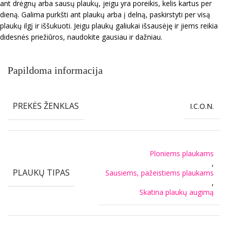
ant drėgnų arba sausų plaukų, jeigu yra poreikis, kelis kartus per
dieną. Galima purkšti ant plaukų arba į delną, paskirstyti per visą
plaukų ilgį ir iššukuoti. Jeigu plaukų galiukai išsausėję ir jiems reikia
didesnės priežiūros, naudokite gausiau ir dažniau.
Papildoma informacija
PREKĖS ŽENKLAS
I.C.O.N.
Ploniems plaukams
,
PLAUKŲ TIPAS
Sausiems, pažeistiems plaukams
,
Skatina plaukų augimą