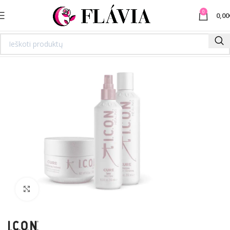
0
0,00
Spustelėkite norėdami padidinti