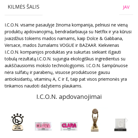
KILMĖS ŠALIS
JAV
I.C.O.N. visame pasaulyje žinoma kompanija, pelniusi ne vieną
produktų apdovanojimą, bendradarbiauja su Netflix ir yra kūrusi
įvaizdžius tokiems mados namams, kaip Dolce & Gabbana,
Versace, mados žurnalams VOGUE ir BAZAAR. Kiekvienas
I.C.O.N. kompanijos produktas yra sukurtas siekiant išgauti
tobulą rezultatą.I.C.O.N. sujungia ekologiškus ingredientus su
aukščiausiomis mokslo technologijomis. I.C.O.N. šampūnuose
nėra sulfatų ir parabenų, visuose produktuose gausu
antioksidantų, vitaminų A, C ir E, taip pat visos priemonės yra
tinkamos naudoti dažytiems plaukams.
I.C.O.N. apdovanojimai