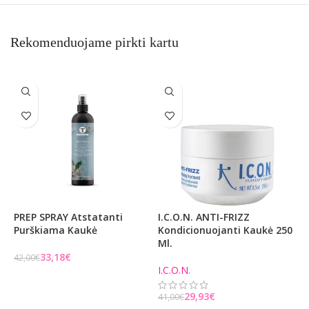
Rekomenduojame pirkti kartu
PREP SPRAY Atstatanti
I.C.O.N. ANTI-FRIZZ
S
Purškiama Kaukė
Kondicionuojanti Kaukė 250
Ml.
6
33,18
€
5
42,00
€
I.C.O.N.
Į KREPŠELĮ
29,93
€
41,00
€