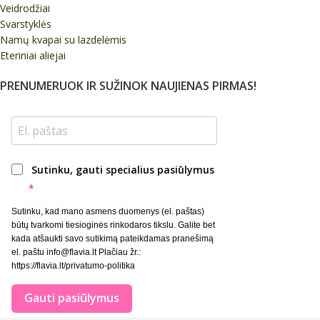
Veidrodžiai
Svarstyklės
Namų kvapai su lazdelėmis
Eteriniai aliejai
PRENUMERUOK IR SUŽINOK NAUJIENAS PIRMAS!
Sutinku, gauti specialius pasiūlymus
Sutinku, kad mano asmens duomenys (el. paštas)
būtų tvarkomi tiesioginės rinkodaros tikslu. Galite bet
kada atšaukti savo sutikimą pateikdamas pranešimą
el. paštu info@flavia.lt Plačiau žr.:
https://flavia.lt/privatumo-politika
Gauti pasiūlymus