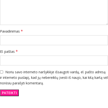
*
Pavadinimas
*
El. paštas
Noriu savo interneto naršyklėje išsaugoti vardą, el. pašto adresą
ir interneto puslapį, kad jų nebereiktų įvesti iš naujo, kai kitą kartą vėl
norėsiu parašyti komentarą.