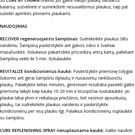
Su
CURE BY CHIARA
rinkiniu Jūs galite valdyti plaukų sandaros
balansą: sušvelninti ir suminkštinti nesuvaldomus plaukus, taip pat
suteikti apimties ploniems plaukams.
NAUDOJIMAS
RECOVER regeneruojantis šampūnas:
Sudrėkinkite plaukus šiltu
vandeniu. Šampūną paskirstykite ant galvos odos ir švelniai
masažuokite. Išskalavus pakartokite procedūrą antrą kartą, paliekant
šampūną veikti iki 5 min. Išskalaukite.
REVITALIZE kondicionierius-kaukė:
Paskirstykite priemonę tolygiai
šukomis ant gerai šampūnu išplautų ir nusausintų rankšluosčiu
plaukų. Palaikykite kelias minutes, geresniam rezultatui pasiekti galite
priemonę laikyti kaip kaukę 10-20 min ir kruopščiai nuskalaukite. Jei
plaukai labai ploni ir reikalauja priežiūros, bet nesinori apsunkusių
plaukų, tai sudrėkinkite plaukus vandeniu ir paskirstykite
kondicionierių per visą plauko ilgi. Palaikius kondicionierių nuplaukite
su šampūnu.
CURE REPLENISHING SPRAY nenuplaunama kaukė:
Galite naudoti