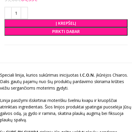
Į KREPŠELĮ
PIRKTI DABAR
Speciali linija, kurios sukūrimas inicijuotas
I.C.O.N.
įkūrėjos Chiaros.
Dalis gautų pajamų nuo šių produktų pardavimo skiriama krūties
vėžiu sergančioms moterims gydyti.
Linija pasižymi išskirtinai moterišku švelniu kvapu ir kruopščiai
atrinktais ingredientais. Šios linijos produktai ypatingai puoselėja Jūsų
galvos odą, ją gydo ir ramina, skatina plaukų augimą bei fiksuoja
plaukų spalvą.