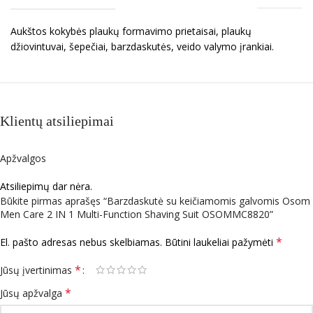
Aukštos kokybės plaukų formavimo prietaisai, plaukų
džiovintuvai, šepečiai, barzdaskutės, veido valymo įrankiai.
Klientų atsiliepimai
Apžvalgos
Atsiliepimų dar nėra.
Būkite pirmas aprašęs “Barzdaskutė su keičiamomis galvomis Osom
Men Care 2 IN 1 Multi-Function Shaving Suit OSOMMC8820”
*
El. pašto adresas nebus skelbiamas.
Būtini laukeliai pažymėti
*
Jūsų įvertinimas
*
Jūsų apžvalga