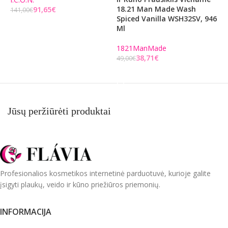
18.21 Man Made Wash
V
91,65
€
141,00
€
Spiced Vanilla WSH32SV, 946
Į KREPŠELĮ
Ml
1
1
1821ManMade
38,71
€
49,00
€
Į KREPŠELĮ
Jūsų peržiūrėti produktai
Profesionalios kosmetikos internetinė parduotuvė, kurioje galite
įsigyti plaukų, veido ir kūno priežiūros priemonių.
INFORMACIJA