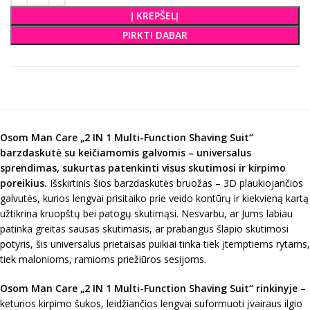
Į KREPŠELĮ
PIRKTI DABAR
Osom Man Care „
2 IN 1 Multi-Function Shaving Suit
“
barzdaskutė su keičiamomis galvomis – universalus
sprendimas, sukurtas patenkinti visus skutimosi ir kirpimo
poreikius.
Išskirtinis šios barzdaskutės bruožas – 3D plaukiojančios
galvutės, kurios lengvai prisitaiko prie veido kontūrų ir kiekvieną kartą
užtikrina kruopštų bei patogų skutimąsi. Nesvarbu, ar Jums labiau
patinka greitas sausas skutimasis, ar prabangus šlapio skutimosi
potyris, šis universalus prietaisas puikiai tinka tiek įtemptiems rytams,
tiek malonioms, ramioms priežiūros sesijoms.
Osom Man Care „
2 IN 1 Multi-Function Shaving Suit
“ rinkinyje
–
keturios kirpimo šukos, leidžiančios lengvai suformuoti įvairaus ilgio