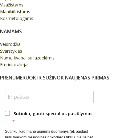
Visažistams
Manikiūristams
Kosmetologams
NAMAMS
Veidrodžiai
Svarstyklės
Namų kvapai su lazdelėmis
Eteriniai aliejai
PRENUMERUOK IR SUŽINOK NAUJIENAS PIRMAS!
Sutinku, gauti specialius pasiūlymus
Sutinku, kad mano asmens duomenys (el. paštas)
būtų tvarkomi tiesioginės rinkodaros tikslu. Galite bet