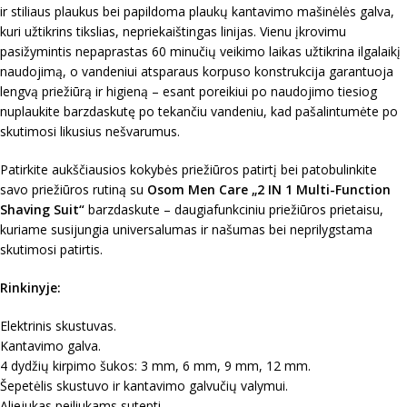
ir stiliaus plaukus bei papildoma plaukų kantavimo mašinėlės galva,
kuri užtikrins tikslias, nepriekaištingas linijas. Vienu įkrovimu
pasižymintis nepaprastas 60 minučių veikimo laikas užtikrina ilgalaikį
naudojimą, o vandeniui atsparaus korpuso konstrukcija garantuoja
lengvą priežiūrą ir higieną – esant poreikiui po naudojimo tiesiog
nuplaukite barzdaskutę po tekančiu vandeniu, kad pašalintumėte po
skutimosi likusius nešvarumus.
Patirkite aukščiausios kokybės priežiūros patirtį bei patobulinkite
savo priežiūros rutiną su
Osom Men Care „2 IN 1 Multi-Function
Shaving Suit“
barzdaskute – daugiafunkciniu priežiūros prietaisu,
kuriame susijungia universalumas ir našumas bei neprilygstama
skutimosi patirtis.
Rinkinyje:
Elektrinis skustuvas.
Kantavimo galva.
4 dydžių kirpimo šukos: 3 mm, 6 mm, 9 mm, 12 mm.
Šepetėlis skustuvo ir kantavimo galvučių valymui.
Aliejukas peiliukams sutepti.