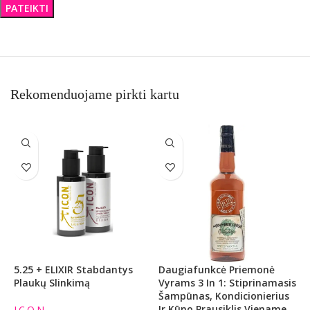
Rekomenduojame pirkti kartu
5.25 + ELIXIR Stabdantys
Daugiafunkcė Priemonė
Š
Plaukų Slinkimą
Vyrams 3 In 1: Stiprinamasis
1
Šampūnas, Kondicionierius
B
Ir Kūno Prausiklis Viename
M
I.C.O.N.