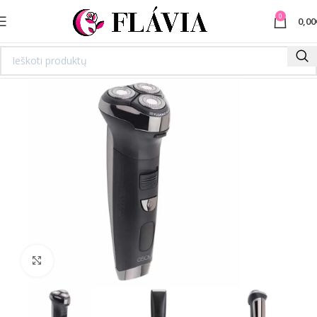
0
0,00
Spustelėkite norėdami padidinti