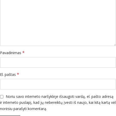
*
Pavadinimas
*
El. paštas
Noriu savo interneto naršyklėje išsaugoti vardą, el. pašto adresą
ir interneto puslapį, kad jų nebereiktų įvesti iš naujo, kai kitą kartą vėl
norėsiu parašyti komentarą.