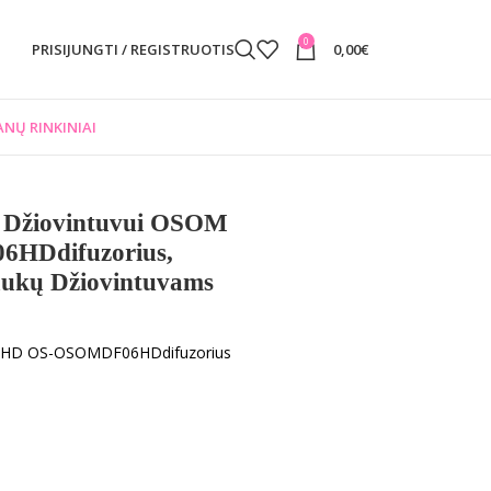
0
PRISIJUNGTI / REGISTRUOTIS
0,00
€
NŲ RINKINIAI
ų Džiovintuvui OSOM
6HDdifuzorius,
ukų Džiovintuvams
F06HD OS-OSOMDF06HDdifuzorius