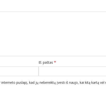
*
El. paštas
 interneto puslapį, kad jų nebereiktų įvesti iš naujo, kai kitą kartą vė