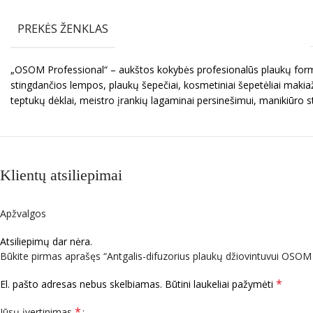
PREKĖS ŽENKLAS
„OSOM Professional“ – aukštos kokybės profesionalūs plaukų formav
stingdančios lempos, plaukų šepečiai, kosmetiniai šepetėliai makiaž
teptukų dėklai, meistro įrankių lagaminai persinešimui, manikiūro s
Klientų atsiliepimai
Apžvalgos
Atsiliepimų dar nėra.
Būkite pirmas aprašęs “Antgalis-difuzorius plaukų džiovintuvui 
*
El. pašto adresas nebus skelbiamas.
Būtini laukeliai pažymėti
*
Jūsų įvertinimas