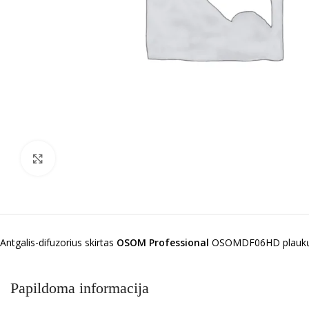
Spustelėkite norėdami padidinti
Antgalis-difuzorius skirtas
OSOM Professional
OSOMDF06HD plaukų 
Papildoma informacija