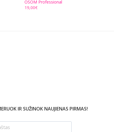
OSOM Professional
OSOM Professiona
€
€
Į KREPŠELĮ
Į KREPŠELĮ
ERUOK IR SUŽINOK NAUJIENAS PIRMAS!