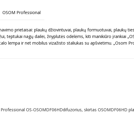
OSOM Professional
imo prietaisai: plaukų džiovintuvai, plaukų formuotuvai, plaukų ties
ui, teptukai nagų dailei, žnyplutės odelėms, kiti manikiūro įrankiai „
talo lempa ir net mobilus vizažisto staliukas su apšvietimu. „Osom Pr
OSOM Professional OS-OSOMDF06HDdifuzorius, skirtas OSOMDF06HD pl