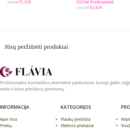
77,22
€
OSOM Professional
99,00
€
92,82
€
119,00
€
Į KREPŠELĮ
Į KREPŠELĮ
Jūsų peržiūrėti produktai
Profesionalios kosmetikos internetinė parduotuvė, kurioje galite įsigy
veido ir kūno priežiūros priemonių.
INFORMACIJA
KATEGORIJOS
PRO
Apie mus
Plaukų priežiūra
Kirp
Prekių
Elektros prietaisai
Visa