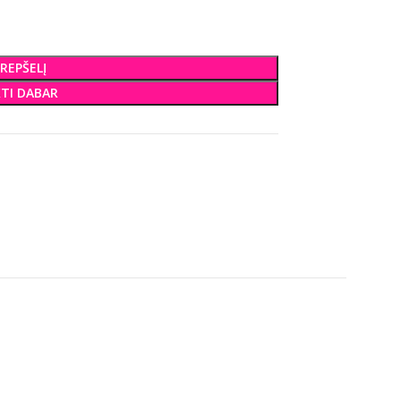
KREPŠELĮ
KTI DABAR