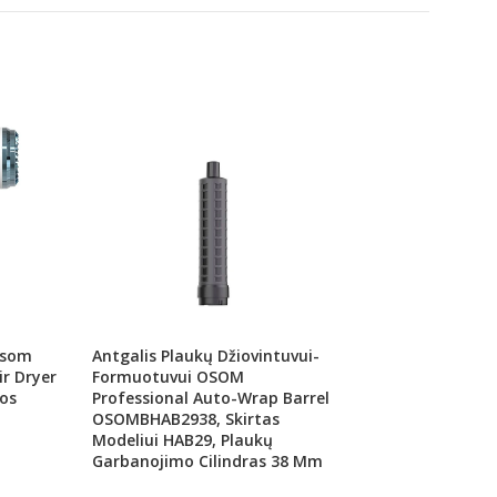
Osom
Antgalis Plaukų Džiovintuvui-
Antgalis Plaukų D
ir Dryer
Formuotuvui OSOM
Formuotuvui OS
os
Professional Auto-Wrap Barrel
Professional Auto
OSOMBHAB2938, Skirtas
OSOMBHAB2930, S
Modeliui HAB29, Plaukų
Modeliui HAB29, P
Garbanojimo Cilindras 38 Mm
Garbanojimo Cili