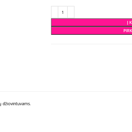
Į 
PIR
džiovintuvams.