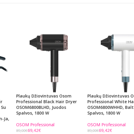
Plaukų Džiovintuvas Osom
Plaukų Džiovintuvas 
ir
Professional Black Hair Dryer
Professional White Ha
 Su
OSOM6800BLHD, Juodos
OSOM6800WHHD, Balt
Spalvos, 1800 W
Spalvos, 1800 W
n-Ja,
OSOM Professional
OSOM Professional
69,42
€
69,42
€
89,00
€
89,00
€