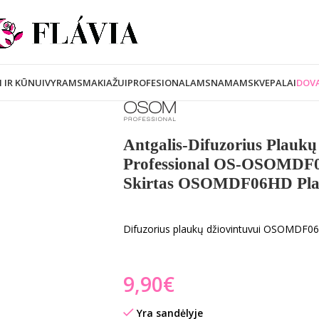
I IR KŪNUI
VYRAMS
MAKIAŽUI
PROFESIONALAMS
NAMAMS
KVEPALAI
DOVA
Antgalis-Difuzorius Plauk
Professional OS-OSOMDF0
Skirtas OSOMDF06HD Pla
Difuzorius plaukų džiovintuvui OSOMD
€
Yra sandėlyje