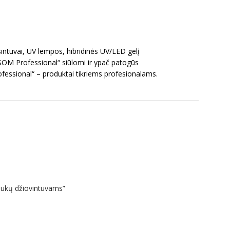
intuvai, UV lempos, hibridinės UV/LED gelį
OSOM Professional“ siūlomi ir ypač patogūs
ofessional“ – produktai tikriems profesionalams.
aukų džiovintuvams”