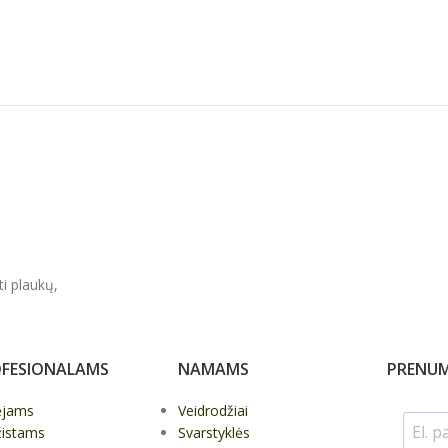
Į KREPŠELĮ
Į KREPŠELĮ
ti plaukų,
FESIONALAMS
NAMAMS
PRENUM
ėjams
Veidrodžiai
žistams
Svarstyklės