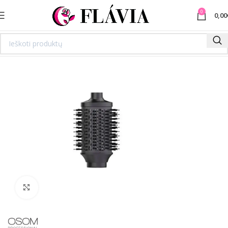
0
0,00
Spustelėkite norėdami padidinti