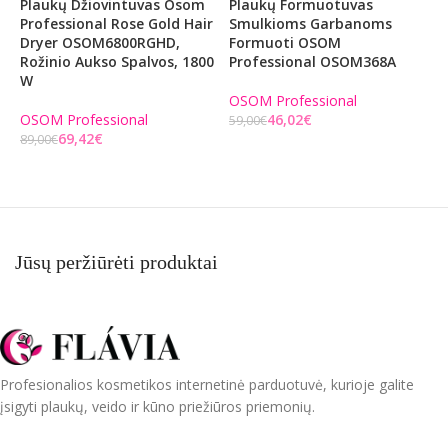
Plaukų Džiovintuvas Osom
Plaukų Formuotuvas
P
Professional Rose Gold Hair
Smulkioms Garbanoms
D
Dryer OSOM6800RGHD,
Formuoti OSOM
2
Rožinio Aukso Spalvos, 1800
Professional OSOM368A
W
E
OSOM Professional
5
OSOM Professional
46,02
€
59,00
€
69,42
€
89,00
€
Į KREPŠELĮ
Į KREPŠELĮ
Jūsų peržiūrėti produktai
Profesionalios kosmetikos internetinė parduotuvė, kurioje galite
įsigyti plaukų, veido ir kūno priežiūros priemonių.