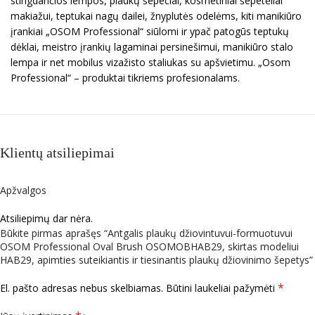
stingdančios lempos, plaukų šepečiai, kosmetiniai šepetėliai
makiažui, teptukai nagų dailei, žnyplutės odelėms, kiti manikiūro
įrankiai „OSOM Professional“ siūlomi ir ypač patogūs teptukų
dėklai, meistro įrankių lagaminai persinešimui, manikiūro stalo
lempa ir net mobilus vizažisto staliukas su apšvietimu. „Osom
Professional“ – produktai tikriems profesionalams.
Klientų atsiliepimai
Apžvalgos
Atsiliepimų dar nėra.
Būkite pirmas aprašęs “Antgalis plaukų džiovintuvui-formuotuvui
OSOM Professional Oval Brush OSOMOBHAB29, skirtas modeliui
HAB29, apimties suteikiantis ir tiesinantis plaukų džiovinimo šepetys”
*
El. pašto adresas nebus skelbiamas.
Būtini laukeliai pažymėti