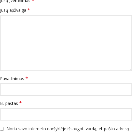
*
Jūsų įvertinimas
*
Jūsų apžvalga
*
Pavadinimas
*
El. paštas
Noriu savo interneto naršyklėje išsaugoti vardą, el. pašto adresą