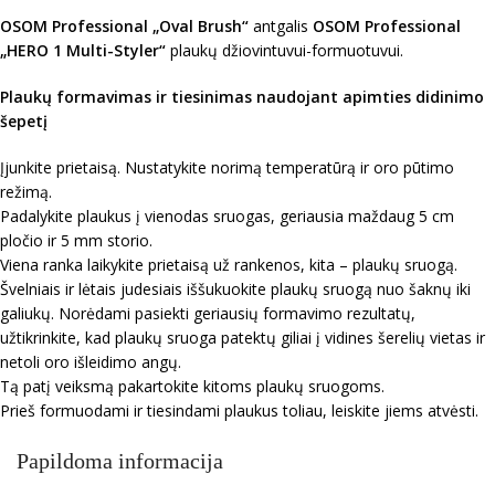
OSOM Professional „Oval Brush“
antgalis
OSOM Professional
„HERO 1 Multi-Styler“
plaukų džiovintuvui-formuotuvui.
Plaukų formavimas ir tiesinimas naudojant apimties didinimo
šepetį
Įjunkite prietaisą. Nustatykite norimą temperatūrą ir oro pūtimo
režimą.
Padalykite plaukus į vienodas sruogas, geriausia maždaug 5 cm
pločio ir 5 mm storio.
Viena ranka laikykite prietaisą už rankenos, kita – plaukų sruogą.
Švelniais ir lėtais judesiais iššukuokite plaukų sruogą nuo šaknų iki
galiukų. Norėdami pasiekti geriausių formavimo rezultatų,
užtikrinkite, kad plaukų sruoga patektų giliai į vidines šerelių vietas ir
netoli oro išleidimo angų.
Tą patį veiksmą pakartokite kitoms plaukų sruogoms.
Prieš formuodami ir tiesindami plaukus toliau, leiskite jiems atvėsti.
Papildoma informacija