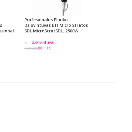
Profesionalus Plaukų
Profesionalus Pla
s
Džiovintuvas ETI Micro Stratos
Džiovintuvas ETI S
ssional
SDL MicroStratSDL, 2500W
230/240V
ETI džiovintuvai
ETI džiovintuvai
86,11
€
46,61
€
109,00
€
59,00
€
Į KREPŠELĮ
Į KREPŠELĮ