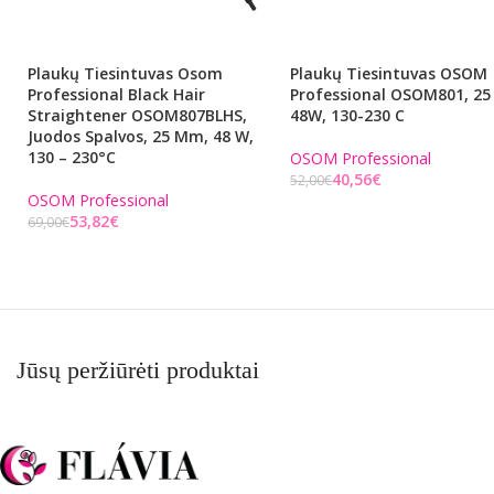
Plaukų Tiesintuvas Osom
Plaukų Tiesintuvas OSOM
Professional Black Hair
Professional OSOM801, 2
Straightener OSOM807BLHS,
48W, 130-230 C
Juodos Spalvos, 25 Mm, 48 W,
130 – 230°C
OSOM Professional
40,56
€
52,00
€
OSOM Professional
Į KREPŠELĮ
53,82
€
69,00
€
Į KREPŠELĮ
Jūsų peržiūrėti produktai