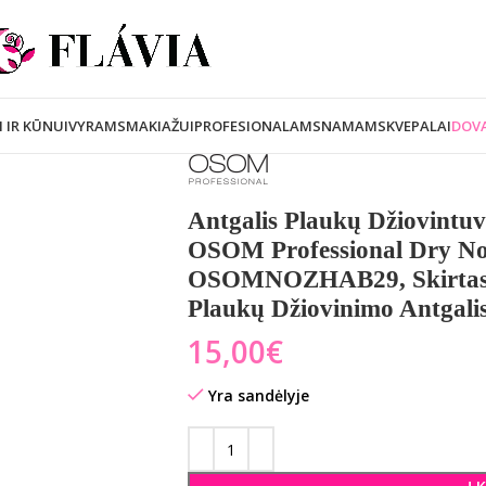
I IR KŪNUI
VYRAMS
MAKIAŽUI
PROFESIONALAMS
NAMAMS
KVEPALAI
DOVA
Antgalis Plaukų Džiovintu
OSOM Professional Dry No
OSOMNOZHAB29, Skirtas 
Plaukų Džiovinimo Antgali
€
Yra sandėlyje