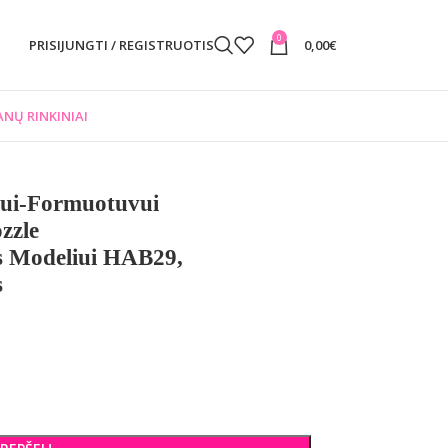
0
PRISIJUNGTI / REGISTRUOTIS
0,00
€
NŲ RINKINIAI
vui-Formuotuvui
zzle
Modeliui HAB29,
s