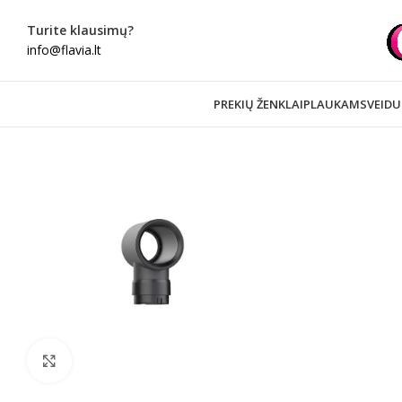
Turite klausimų?
info@flavia.lt
PREKIŲ ŽENKLAI
PLAUKAMS
VEIDU
Spustelėkite norėdami padidinti