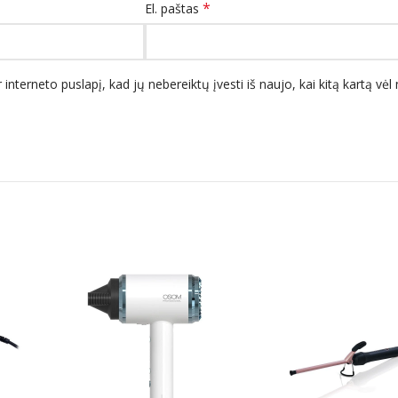
*
El. paštas
 interneto puslapį, kad jų nebereiktų įvesti iš naujo, kai kitą kartą vė