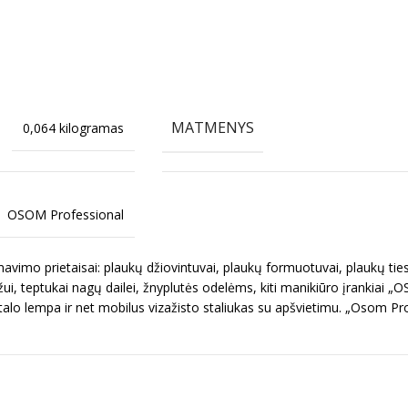
MATMENYS
0,064 kilogramas
OSOM Professional
imo prietaisai: plaukų džiovintuvai, plaukų formuotuvai, plaukų ties
ui, teptukai nagų dailei, žnyplutės odelėms, kiti manikiūro įrankiai „
talo lempa ir net mobilus vizažisto staliukas su apšvietimu. „Osom Pr