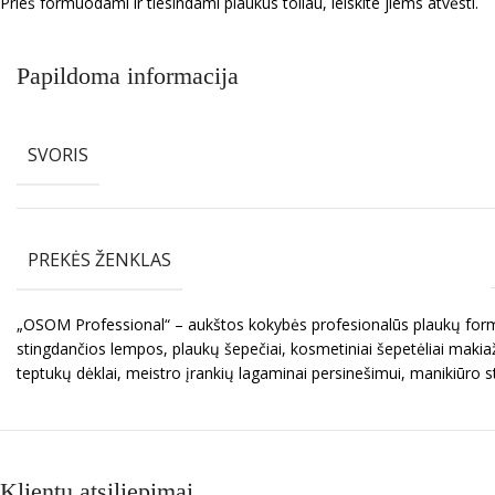
Prieš formuodami ir tiesindami plaukus toliau, leiskite jiems atvėsti.
Papildoma informacija
SVORIS
PREKĖS ŽENKLAS
„OSOM Professional“ – aukštos kokybės profesionalūs plaukų formav
stingdančios lempos, plaukų šepečiai, kosmetiniai šepetėliai makiaž
teptukų dėklai, meistro įrankių lagaminai persinešimui, manikiūro s
Klientų atsiliepimai