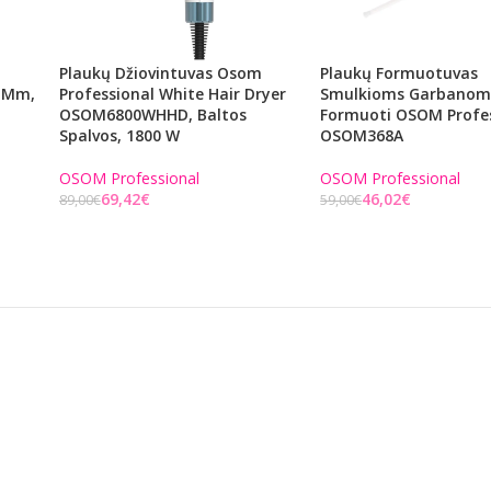
Plaukų Džiovintuvas Osom
Plaukų Formuotuvas
5 Mm,
Professional White Hair Dryer
Smulkioms Garbanom
OSOM6800WHHD, Baltos
Formuoti OSOM Profe
Spalvos, 1800 W
OSOM368A
OSOM Professional
OSOM Professional
69,42
€
46,02
€
89,00
€
59,00
€
Į KREPŠELĮ
Į KREPŠELĮ