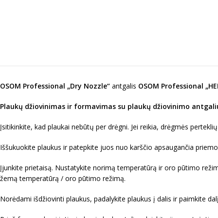
OSOM Professional „Dry Nozzle“
antgalis
OSOM Professional „HER
Plaukų džiovinimas ir formavimas su plaukų džiovinimo antgali
Įsitikinkite, kad plaukai nebūtų per drėgni. Jei reikia, drėgmės pertekli
Iššukuokite plaukus ir patepkite juos nuo karščio apsaugančia priemo
Įjunkite prietaisą. Nustatykite norimą temperatūrą ir oro pūtimo re
žemą temperatūrą / oro pūtimo režimą.
Norėdami išdžiovinti plaukus, padalykite plaukus į dalis ir paimkite dalį