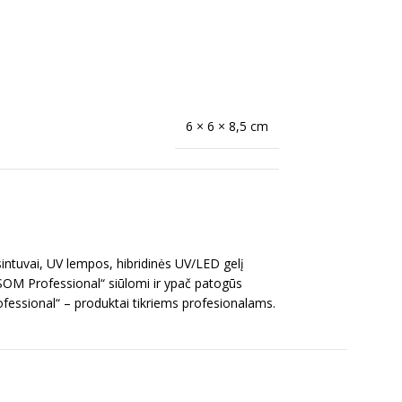
6 × 6 × 8,5 cm
intuvai, UV lempos, hibridinės UV/LED gelį
OSOM Professional“ siūlomi ir ypač patogūs
ofessional“ – produktai tikriems profesionalams.