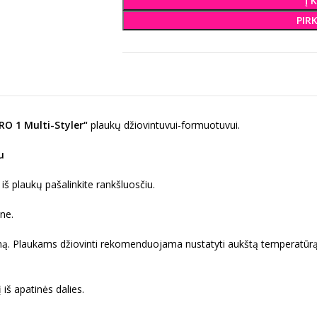
Į 
PIR
O 1 Multi-Styler“
plaukų džiovintuvui-formuotuvui.
u
ų iš plaukų pašalinkite rankšluosčiu.
ne.
žimą. Plaukams džiovinti rekomenduojama nustatyti aukštą temperatūr
 iš apatinės dalies.