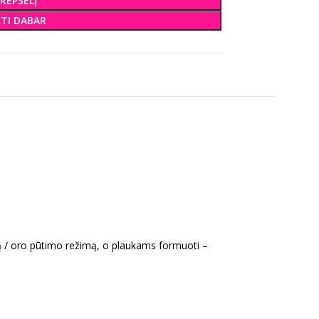
KREPŠELĮ
KTI DABAR
ą / oro pūtimo režimą, o plaukams formuoti –