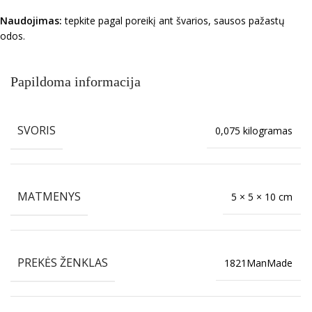
Naudojimas:
tepkite pagal poreikį ant švarios, sausos pažastų
odos.
Papildoma informacija
SVORIS
0,075 kilogramas
MATMENYS
5 × 5 × 10 cm
PREKĖS ŽENKLAS
1821ManMade