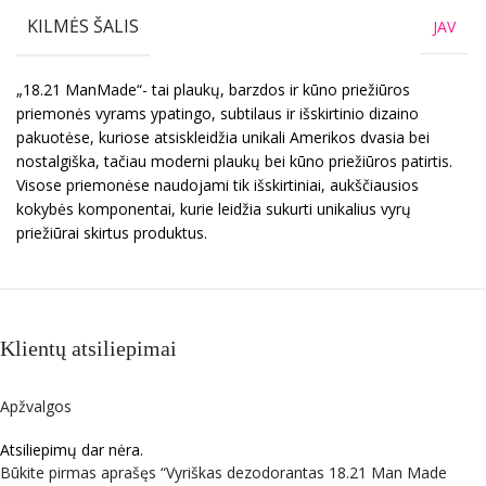
KILMĖS ŠALIS
JAV
„18.21 ManMade“- tai plaukų, barzdos ir kūno priežiūros
priemonės vyrams ypatingo, subtilaus ir išskirtinio dizaino
pakuotėse, kuriose atsiskleidžia unikali Amerikos dvasia bei
nostalgiška, tačiau moderni plaukų bei kūno priežiūros patirtis.
Visose priemonėse naudojami tik išskirtiniai, aukščiausios
kokybės komponentai, kurie leidžia sukurti unikalius vyrų
priežiūrai skirtus produktus.
Klientų atsiliepimai
Apžvalgos
Atsiliepimų dar nėra.
Būkite pirmas aprašęs “Vyriškas dezodorantas 18.21 Man Made