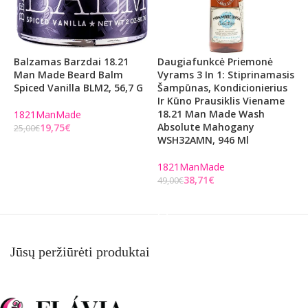
Balzamas Barzdai 18.21
Daugiafunkcė Priemonė
D
Man Made Beard Balm
Vyrams 3 In 1: Stiprinamasis
V
Spiced Vanilla BLM2, 56,7 G
Šampūnas, Kondicionierius
S
Ir Kūno Prausiklis Viename
1
18.21 Man Made Wash
L
1821ManMade
Absolute Mahogany
G
19,75
€
25,00
€
WSH32AMN, 946 Ml
Į KREPŠELĮ
1
1821ManMade
4
38,71
€
49,00
€
Į KREPŠELĮ
Jūsų peržiūrėti produktai