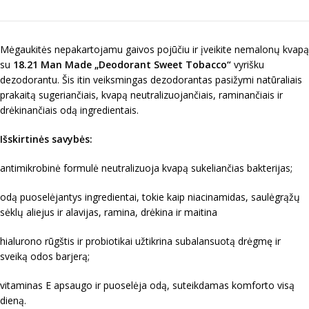
Mėgaukitės nepakartojamu gaivos pojūčiu ir įveikite nemalonų kvapą
su
18.21 Man Made „
Deodorant Sweet Tobacco
“
vyrišku
dezodorantu. Šis itin veiksmingas dezodorantas pasižymi natūraliais
prakaitą sugeriančiais, kvapą neutralizuojančiais, raminančiais ir
drėkinančiais odą ingredientais.
Išskirtinės savybės:
antimikrobinė formulė neutralizuoja kvapą sukeliančias bakterijas;
odą puoselėjantys ingredientai, tokie kaip niacinamidas, saulėgrąžų
sėklų aliejus ir alavijas, ramina, drėkina ir maitina
hialurono rūgštis ir probiotikai užtikrina subalansuotą drėgmę ir
sveiką odos barjerą;
vitaminas E apsaugo ir puoselėja odą, suteikdamas komforto visą
dieną.