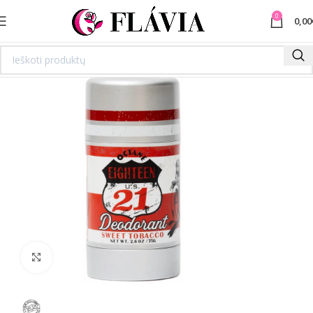
0
0,00
Spustelėkite norėdami padidinti