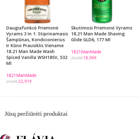
Daugiafunkcė Priemonė
Skutimosi Priemonė Vyrams
V
Vyrams 3 In 1: Stiprinamasis
18.21 Man Made Shaving
W
Šampūnas, Kondicionierius
Glide GLD6, 177 Ml
Ir Kūno Prausiklis Viename
1
18.21 Man Made Wash
1821ManMade
2
Spiced Vanilla WSH18SV, 532
18,96
€
24,00
€
Ml
Į KREPŠELĮ
1821ManMade
22,91
€
29,00
€
Į KREPŠELĮ
Jūsų peržiūrėti produktai