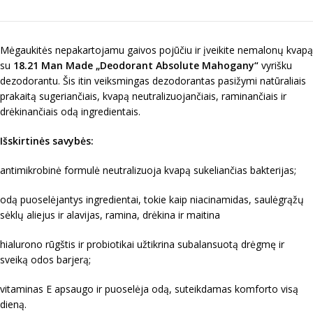
Mėgaukitės nepakartojamu gaivos pojūčiu ir įveikite nemalonų kvapą
su
18.21 Man Made „
Deodorant Absolute Mahogany
“
vyrišku
dezodorantu. Šis itin veiksmingas dezodorantas pasižymi natūraliais
prakaitą sugeriančiais, kvapą neutralizuojančiais, raminančiais ir
drėkinančiais odą ingredientais.
Išskirtinės savybės:
antimikrobinė formulė neutralizuoja kvapą sukeliančias bakterijas;
odą puoselėjantys ingredientai, tokie kaip niacinamidas, saulėgrąžų
sėklų aliejus ir alavijas, ramina, drėkina ir maitina
hialurono rūgštis ir probiotikai užtikrina subalansuotą drėgmę ir
sveiką odos barjerą;
vitaminas E apsaugo ir puoselėja odą, suteikdamas komforto visą
dieną.