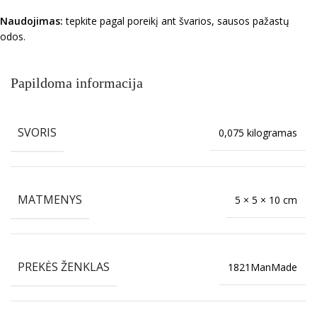
Naudojimas:
tepkite pagal poreikį ant švarios, sausos pažastų
odos.
Papildoma informacija
SVORIS
0,075 kilogramas
MATMENYS
5 × 5 × 10 cm
PREKĖS ŽENKLAS
1821ManMade