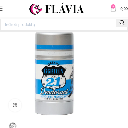
0
0,00
Spustelėkite norėdami padidinti