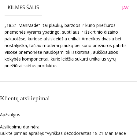
KILMĖS ŠALIS
JAV
„18.21 ManMade“- tai plaukų, barzdos ir kūno priežiūros
priemonės vyrams ypatingo, subtilaus ir išskirtinio dizaino
pakuotėse, kuriose atsiskleidžia unikali Amerikos dvasia bei
nostalgiška, tačiau moderni plaukų bei kūno priežiūros patirtis.
Visose priemonėse naudojami tik išskirtiniai, aukščiausios
kokybės komponentai, kurie leidžia sukurti unikalius vyrų
priežiūrai skirtus produktus.
Klientų atsiliepimai
Apžvalgos
Atsiliepimų dar nėra.
Būkite pirmas aprašęs “Vyriškas dezodorantas 18.21 Man Made