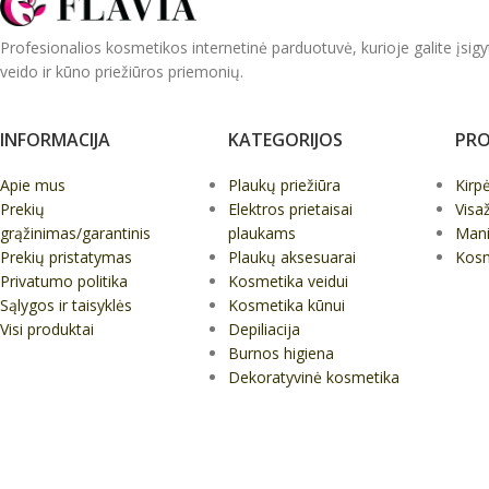
Profesionalios kosmetikos internetinė parduotuvė, kurioje galite įsigy
veido ir kūno priežiūros priemonių.
INFORMACIJA
KATEGORIJOS
PRO
Apie mus
Plaukų priežiūra
Kirp
Prekių
Elektros prietaisai
Visa
grąžinimas/garantinis
plaukams
Mani
Prekių pristatymas
Plaukų aksesuarai
Kos
Privatumo politika
Kosmetika veidui
Sąlygos ir taisyklės
Kosmetika kūnui
Visi produktai
Depiliacija
Burnos higiena
Dekoratyvinė kosmetika