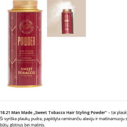
18.21 Man Made „Sweet Tobacco Hair Styling Powder“
– tai plauk
Ši vyriška plaukų pudra, papildyta raminančiu alaviju ir maitinamuoju s
būtų glotnus bei matinis.