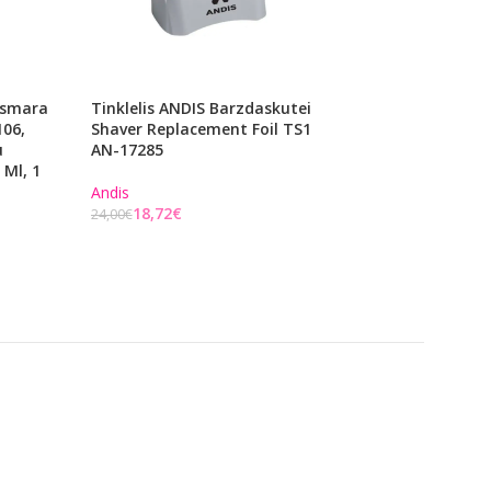
asmara
Tinklelis ANDIS Barzdaskutei
Daugiafunkcė Pr
06,
Shaver Replacement Foil TS1
Vyrams 18.21 Man
u
AN-17285
Carry On Travel 
 Ml, 1
Tobacco CON3ST, 
Andis
18,72
€
1821ManMade
24,00
€
17,38
€
22,00
€
Į KREPŠELĮ
Į KREPŠELĮ