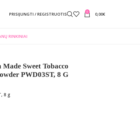
0
PRISIJUNGTI / REGISTRUOTIS
0,00
€
NŲ RINKINIAI
n Made Sweet Tobacco
 Powder PWD03ST, 8 G
, 8 g