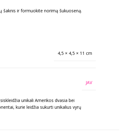
ukų šaknis ir formuokite norimą šukuoseną.
4,5 × 4,5 × 11 cm
JAV
iskleidžia unikali Amerikos dvasia bei
ntai, kurie leidžia sukurti unikalius vyrų