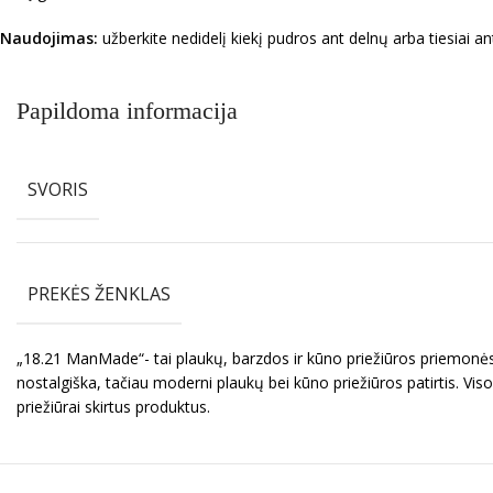
Naudojimas:
užberkite nedidelį kiekį pudros ant delnų arba tiesiai 
Papildoma informacija
SVORIS
PREKĖS ŽENKLAS
„18.21 ManMade“- tai plaukų, barzdos ir kūno priežiūros priemonės v
nostalgiška, tačiau moderni plaukų bei kūno priežiūros patirtis. Vis
priežiūrai skirtus produktus.