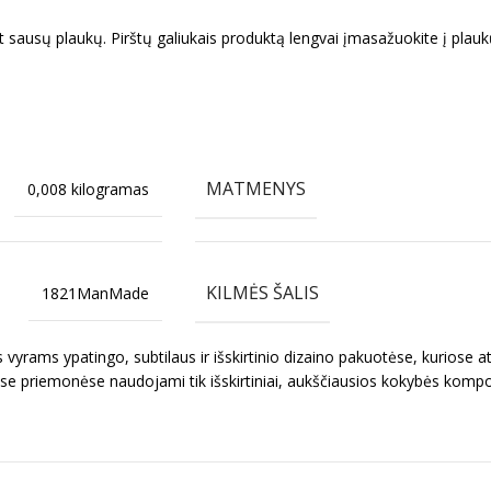
ant sausų plaukų. Pirštų galiukais produktą lengvai įmasažuokite į pla
MATMENYS
0,008 kilogramas
KILMĖS ŠALIS
1821ManMade
yrams ypatingo, subtilaus ir išskirtinio dizaino pakuotėse, kuriose ats
ose priemonėse naudojami tik išskirtiniai, aukščiausios kokybės kompone