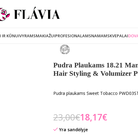
I IR KŪNUI
VYRAMS
MAKIAŽUI
PROFESIONALAMS
NAMAMS
KVEPALAI
DOVA
Pudra Plaukams 18.21 Ma
Hair Styling & Volumizer
Pudra plaukams Sweet Tobacco PWD03ST
23,00
€
18,17
€
Yra sandėlyje