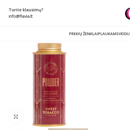
Turite klausimų?
info@flavia.lt
PREKIŲ ŽENKLAI
PLAUKAMS
VEIDU
Spustelėkite norėdami padidinti