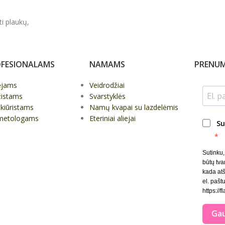
ti plaukų,
FESIONALAMS
NAMAMS
PRENUM
ėjams
Veidrodžiai
žistams
Svarstyklės
kiūristams
Namų kvapai su lazdelėmis
metologams
Eteriniai aliejai
Su
Sutinku
būtų tva
kada at
el. paštu
https://f
Gau