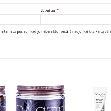
*
El. paštas
 interneto puslapį, kad jų nebereiktų įvesti iš naujo, kai kitą kartą vė