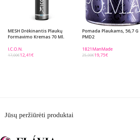
MESH Drėkinantis Plaukų
Pomada Plaukams, 56,7 G
Formavimo Kremas 70 Ml.
PMD2
I.C.O.N.
1821ManMade
12,41
€
19,75
€
17,00
€
25,00
€
Į KREPŠELĮ
Į KREPŠELĮ
Jūsų peržiūrėti produktai