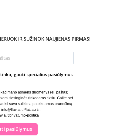
ERUOK IR SUŽINOK NAUJIENAS PIRMAS!
tinku, gauti specialius pasiūlymus
, kad mano asmens duomenys (el. paštas)
rkomi tiesioginės rinkodaros tikslu. Galite bet
šaukti savo sutikimą pateikdamas pranešimą
 info@flavia.lt Plačiau žr.:
lavia.lt/privatumo-politika
ti pasiūlymus