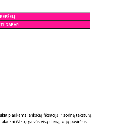
KREPŠELĮ
KTI DABAR
kia plaukams lanksčią fiksaciją ir sodrią tekstūrą.
plaukai išliktų gaivūs visą dieną, o jų paviršius