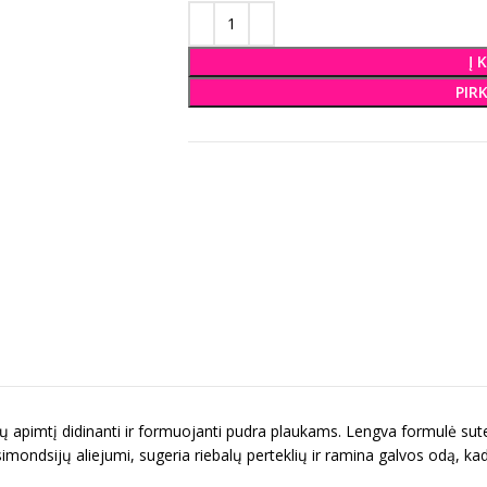
Į 
PIR
ų apimtį didinanti ir formuojanti pudra plaukams. Lengva formulė sutei
imondsijų aliejumi, sugeria riebalų perteklių ir ramina galvos odą, kad 