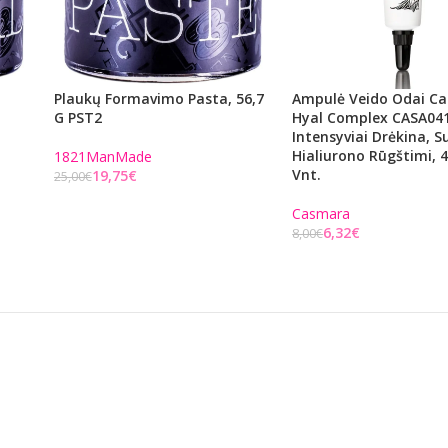
Plaukų Formavimo Pasta, 56,7
Ampulė Veido Odai C
G PST2
Hyal Complex CASA041
Intensyviai Drėkina, S
Hialiurono Rūgštimi, 4
1821ManMade
Vnt.
19,75
€
25,00
€
Į KREPŠELĮ
Casmara
6,32
€
8,00
€
Į KREPŠELĮ