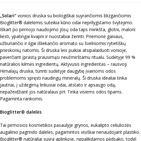
„
Solari“
vonios druska su biologiškai suyrančiomis blizgančiomis
Bioglitter® dalelėmis suteikia kūno odai neprilygstamo švytėjimo.
Iškart po pirmojo naudojimo jūsų oda taps minkšta, glotni, maloni
liesti, ypatingai kvapni ir nuostabiai žėrinti. Priemonė gaivaus,
užburiančio ir ilgai išliekančio aromato su švelniomis rytietiškų
prieskonių natomis. Ši druska leis puikiai atsipalaiduoti vonioje,
paverčiant įprastą prausimąsi neužmirštamu ritualu. Sudėtyje 99 %
natūralios kilmės ingredientų. Aktyvusis ingredientas – rausvoji
Himalajų druska, turinti sudėtyje daugybę įvairioms odos
problemoms spręsti naudingų mineralų. Ši druska idealiai tinka
jautriai, į uždegimą linkusiai odai, atstato ir apsaugo odą,
nepažeidžiant jos natūralaus pH. Tinka visiems odos tipams.
Pagaminta rankomis.
Bioglitter® dalelės
Tai pirmosios kosmetikos pasaulyje grynos, eukalipto celiuliozės
augalinio pagrindo dalelės, pagamintos visiškai nenaudojant plastiko.
Bioglitter® natūraliai suyra aplinkoje, nepalikdamos pėdsako, todėl