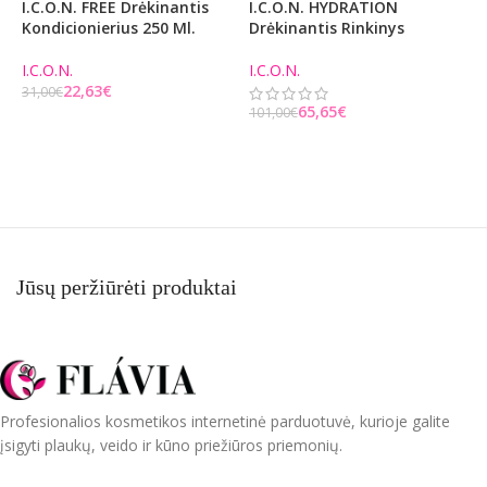
I.C.O.N. FREE Drėkinantis
I.C.O.N. HYDRATION
I
Kondicionierius 250 Ml.
Drėkinantis Rinkinys
K
I.C.O.N.
I.C.O.N.
I
22,63
€
31,00
€
9
65,65
€
101,00
€
Į KREPŠELĮ
Į KREPŠELĮ
Jūsų peržiūrėti produktai
Profesionalios kosmetikos internetinė parduotuvė, kurioje galite
įsigyti plaukų, veido ir kūno priežiūros priemonių.