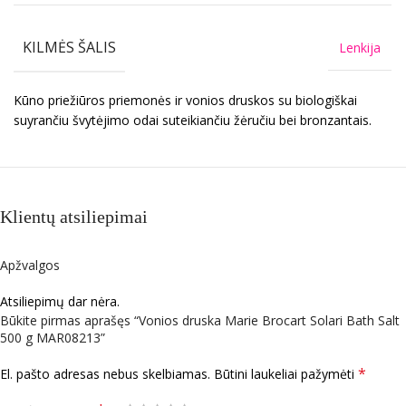
KILMĖS ŠALIS
Lenkija
Kūno priežiūros priemonės ir vonios druskos su biologiškai
suyrančiu švytėjimo odai suteikiančiu žėručiu bei bronzantais.
Klientų atsiliepimai
Apžvalgos
Atsiliepimų dar nėra.
Būkite pirmas aprašęs “Vonios druska Marie Brocart Solari Bath Salt
500 g MAR08213”
*
El. pašto adresas nebus skelbiamas.
Būtini laukeliai pažymėti