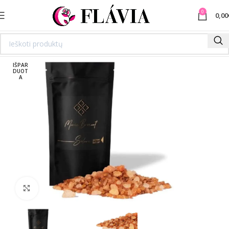
0
0,00
IŠPAR
DUOT
A
Spustelėkite norėdami padidinti