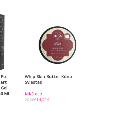
 Po
Whip Skin Butter Kūno
Guavalava Rankų 
cart
Sviestas
Pienelis
 Gel
50 Ml
MKS eco
Hemp Seed
14,21
€
9,52
€
20,90
€
14,00
€
Į KREPŠELĮ
Į KREPŠELĮ