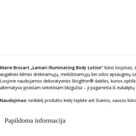
Marie Brocart „
Lamari Illuminating Body Lotion
“
kūno losjonas, sk
augalinės kilmės drėkinamųjų, minkštinamųjų bei odos apsauginių savybi
Losjone naudojamos dekoratyvinės Bioglitter® dalelės, kurios optiškai
alternatyva įprastam sintetiniam blizgučiui – ji pagaminta iš eukaliptų ce
Naudojimas:
nedidelį produkto kiekį tepkite ant švarios, sausos kūn
Papildoma informacija