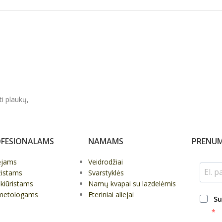
ti plaukų,
FESIONALAMS
NAMAMS
PRENUM
ėjams
Veidrodžiai
žistams
Svarstyklės
kiūristams
Namų kvapai su lazdelėmis
metologams
Eteriniai aliejai
Su