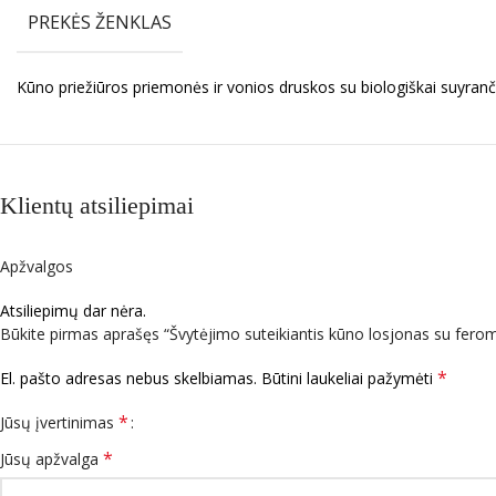
PREKĖS ŽENKLAS
Kūno priežiūros priemonės ir vonios druskos su biologiškai suyranči
Klientų atsiliepimai
Apžvalgos
Atsiliepimų dar nėra.
Būkite pirmas aprašęs “Švytėjimo suteikiantis kūno losjonas su fer
*
El. pašto adresas nebus skelbiamas.
Būtini laukeliai pažymėti
*
Jūsų įvertinimas
*
Jūsų apžvalga