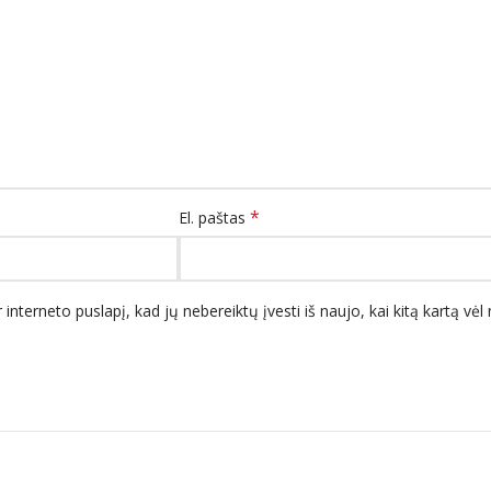
*
El. paštas
 interneto puslapį, kad jų nebereiktų įvesti iš naujo, kai kitą kartą vė