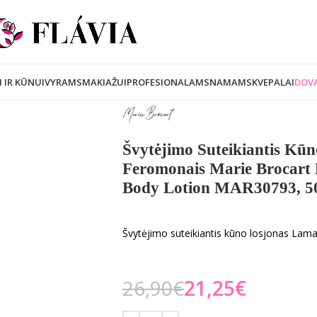
I IR KŪNUI
VYRAMS
MAKIAŽUI
PROFESIONALAMS
NAMAMS
KVEPALAI
DOVA
Švytėjimo Suteikiantis Kū
Feromonais Marie Brocart 
Body Lotion MAR30793, 5
Švytėjimo suteikiantis kūno losjonas Lam
26,90
€
21,25
€