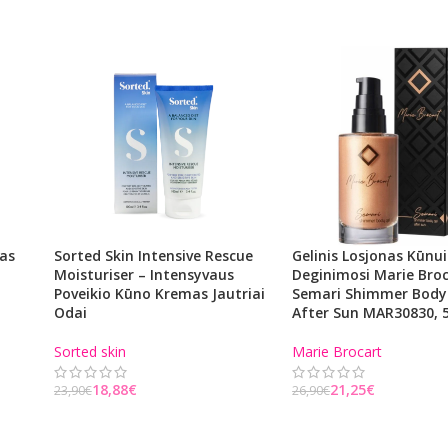
nas
Sorted Skin Intensive Rescue
Gelinis Losjonas Kūnui
Moisturiser – Intensyvaus
Deginimosi Marie Bro
Poveikio Kūno Kremas Jautriai
Semari Shimmer Body
Odai
After Sun MAR30830, 
Sorted skin
Marie Brocart
18,88
€
21,25
€
23,90
€
26,90
€
Į KREPŠELĮ
Į KREPŠELĮ