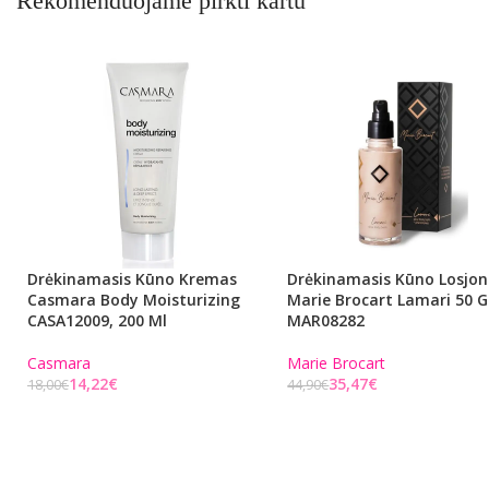
Rekomenduojame pirkti kartu
Drėkinamasis Kūno Kremas
Drėkinamasis Kūno Losjo
Casmara Body Moisturizing
Marie Brocart Lamari 50 G
CASA12009, 200 Ml
MAR08282
Casmara
Marie Brocart
14,22
€
35,47
€
18,00
€
44,90
€
Į KREPŠELĮ
Į KREPŠELĮ