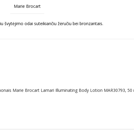
Marie Brocart
u švytėjimo odai suteikiančiu žėručiu bei bronzantais.
omonais Marie Brocart Lamari Illuminating Body Lotion MAR30793, 50 