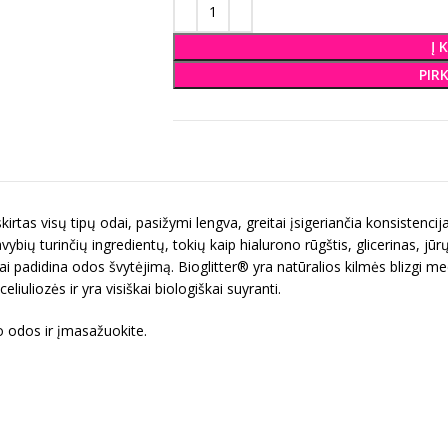
Į 
PIR
irtas visų tipų odai, pasižymi lengva, greitai įsigeriančia konsistencija
ų turinčių ingredientų, tokių kaip hialurono rūgštis, glicerinas, jūrų
 padidina odos švytėjimą. Bioglitter® yra natūralios kilmės blizgi me
liuliozės ir yra visiškai biologiškai suyranti.
o odos ir įmasažuokite.