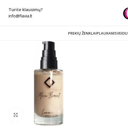
Turite klausimų?
info@flavia.lt
PREKIŲ ŽENKLAI
PLAUKAMS
VEIDU
Spustelėkite norėdami padidinti