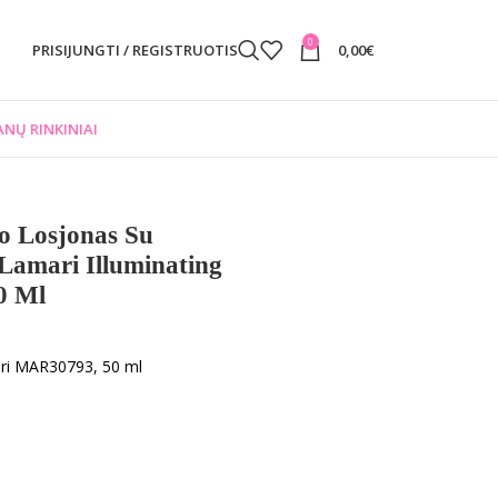
0
PRISIJUNGTI / REGISTRUOTIS
0,00
€
NŲ RINKINIAI
no Losjonas Su
Lamari Illuminating
0 Ml
ari MAR30793, 50 ml