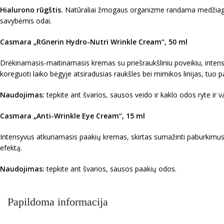
Hialurono rūgštis
.
Natūraliai žmogaus organizme randama medžiaga, 
savybėmis odai.
Casmara „
RGnerin Hydro-Nutri Wrinkle Cream
“,
50 ml
Drėkinamasis-maitinamasis kremas su priešraukšliniu poveikiu, intens
koreguoti laiko bėgyje atsiradusias raukšles bei mimikos linijas, tuo 
Naudojimas:
tepkite ant švarios, sausos veido ir kaklo odos ryte ir v
Casmara
„Anti-Wrinkle Eye Cream“, 15 ml
Intensyvus atkuriamasis paakių kremas, skirtas sumažinti paburkimus ir š
efektą.
Naudojimas:
tepkite ant švarios, sausos paakių odos.
Papildoma informacija