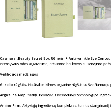
Casmara „
Beauty
Secret Box RGnerin + Anti-wrinkle Eye Contou
intensyvaus odos atgaivinimo, drėkinimo bei kovos su senėjimo požy
Veikliosios medžiagos
Glikolio rūgštis
.
Natūralios kilmės organinė rūgštis su šveičiamuoju pov
Argireline Amplified®.
Inovatyvus kosmetinės technologijos ingredien
Amino-Firm.
Aktyviųjų ingredientų kompleksas, turintis stangrinantį