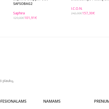
SAFSOBAG2
I.C.O.N.
Saphira
157,30
€
242,00
€
101,91
€
129,00
€
Į KREPŠELĮ
Į KREPŠELĮ
ti plaukų,
FESIONALAMS
NAMAMS
PRENUM