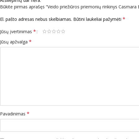
Atsiliepimų dar nėra.
Būkite pirmas aprašęs “Veido priežiūros priemonių rinkinys Casmara
*
El. pašto adresas nebus skelbiamas.
Būtini laukeliai pažymėti
*
Jūsų įvertinimas
*
Jūsų apžvalga
*
Pavadinimas