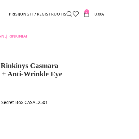
0
PRISIJUNGTI / REGISTRUOTIS
0,00
€
NŲ RINKINIAI
ų Rinkinys Casmara
 + Anti-Wrinkle Eye
ty Secret Box CASAL2501