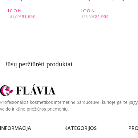
I.C.O.N.
I.C.O.N.
91,65
€
81,90
€
141,00
€
126,00
€
Į KREPŠELĮ
Į KREPŠELĮ
Jūsų peržiūrėti produktai
Profesionalios kosmetikos internetinė parduotuvė, kurioje galite įsigy
veido ir kūno priežiūros priemonių.
INFORMACIJA
KATEGORIJOS
PRO