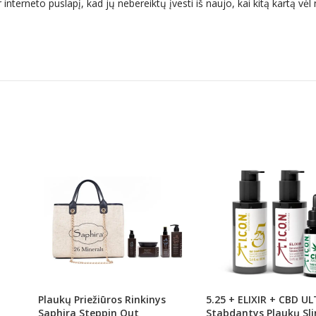
 interneto puslapį, kad jų nebereiktų įvesti iš naujo, kai kitą kartą vė
Plaukų Priežiūros Rinkinys
5.25 + ELIXIR + CBD U
Saphira Steppin Out
Stabdantys Plaukų Sl