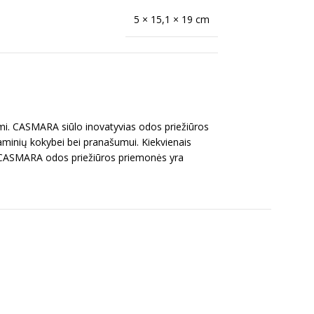
5 × 15,1 × 19 cm
timi. CASMARA siūlo inovatyvias odos priežiūros
gaminių kokybei bei pranašumui. Kiekvienais
s CASMARA odos priežiūros priemonės yra