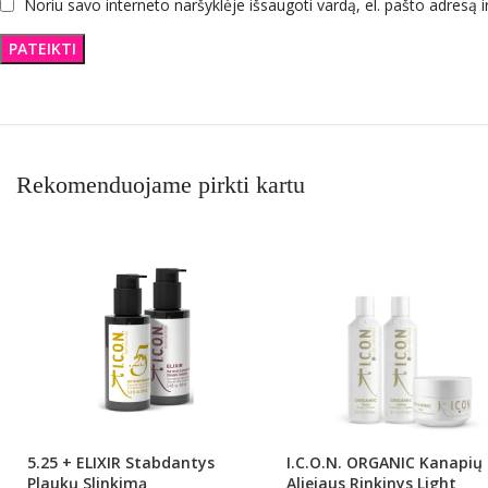
Noriu savo interneto naršyklėje išsaugoti vardą, el. pašto adresą ir
Rekomenduojame pirkti kartu
5.25 + ELIXIR Stabdantys
I.C.O.N. ORGANIC Kanapių
Plaukų Slinkimą
Aliejaus Rinkinys Light