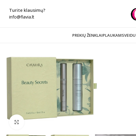
Turite klausimų?
info@flavia.lt
PREKIŲ ŽENKLAI
PLAUKAMS
VEIDU
Spustelėkite norėdami padidinti