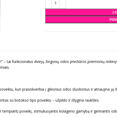
Į 
PIR
r“
– tai funkcionalus dviejų žingsnių odos priežiūros priemonių rinkinys,
miais.
eikiu, kuri prasiskverbia į gilesnius odos sluoksnius ir atnaujina ją i
tas su botokso tipo poveikiu – užpildo ir išlygina raukšles.
 ir tempiantį poveikį, stimuliuojantis kolageno gamybą ir gerinantis o