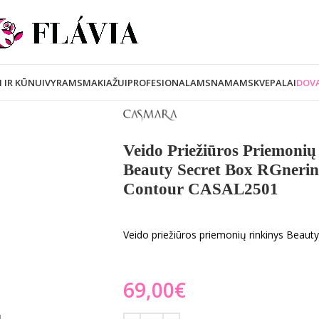
I IR KŪNUI
VYRAMS
MAKIAŽUI
PROFESIONALAMS
NAMAMS
KVEPALAI
DOVA
Veido Priežiūros Priemoni
Beauty Secret Box RGnerin
Contour CASAL2501
Veido priežiūros priemonių rinkinys Beau
€