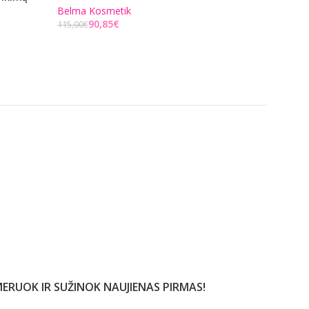
Belma Kosmetik
I.C.O.N.
90,85
€
149,50
€
115,00
€
230,00
€
Į KREPŠELĮ
Į KREPŠELĮ
ERUOK IR SUŽINOK NAUJIENAS PIRMAS!