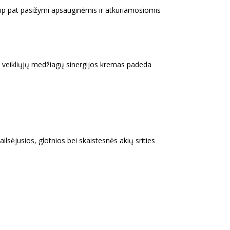
p pat pasižymi apsauginėmis ir atkuriamosiomis
ėl veikliųjų medžiagų sinergijos kremas padeda
ilsėjusios, glotnios bei skaistesnės akių srities