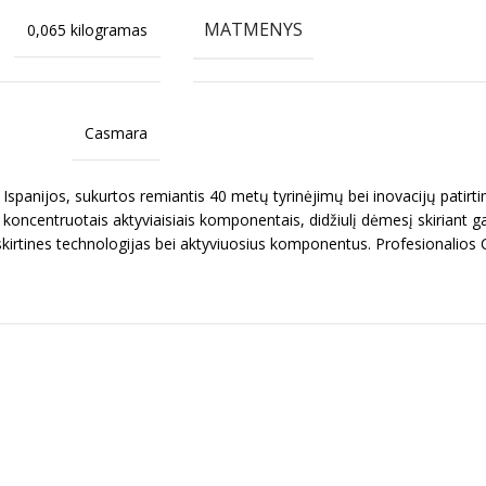
MATMENYS
0,065 kilogramas
Casmara
 Ispanijos, sukurtos remiantis 40 metų tyrinėjimų bei inovacijų patir
 koncentruotais aktyviaisiais komponentais, didžiulį dėmesį skiriant 
skirtines technologijas bei aktyviuosius komponentus. Profesionalio