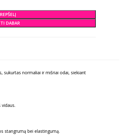
KREPŠELĮ
KTI DABAR
 sukurtas normaliai ir mišriai odai, siekiant
š vidaus.
dos stangrumą bei elastingumą.