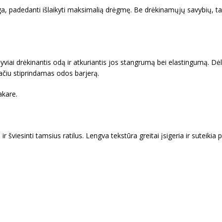
padedanti išlaikyti maksimalią drėgmę. Be drėkinamųjų savybių, tai
yviai drėkinantis odą ir atkuriantis jos stangrumą bei elastingumą. D
pačiu stiprindamas odos barjerą.
akare.
viesinti tamsius ratilus. Lengva tekstūra greitai įsigeria ir suteikia pa