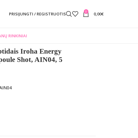
0
PRISIJUNGTI / REGISTRUOTIS
0,00
€
NŲ RINKINIAI
tidais Iroha Energy
oule Shot, AIN04, 5
 AIN04