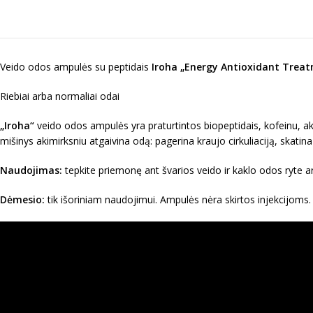
Veido odos ampulės su peptidais
Iroha „Energy Antioxidant Trea
Riebiai arba normaliai odai
„Iroha“
veido odos ampulės yra praturtintos biopeptidais, kofeinu, ak
mišinys akimirksniu atgaivina odą: pagerina kraujo cirkuliaciją, skat
Naudojimas:
tepkite priemonę ant švarios veido ir kaklo odos ryte ar
Dėmesio:
tik išoriniam naudojimui. Ampulės nėra skirtos injekcijoms.