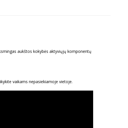
s veiksmingas aukštos kokybės aktyviųjų komponentų
aikykite vaikams nepasiekiamoje vietoje.