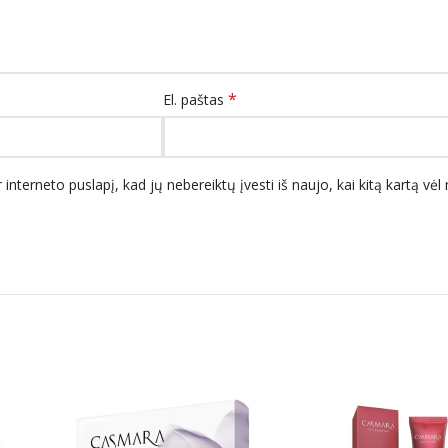
*
El. paštas
 interneto puslapį, kad jų nebereiktų įvesti iš naujo, kai kitą kartą vė