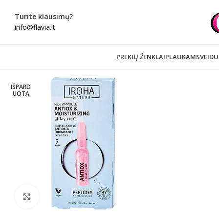
Turite klausimų?
info@flavia.lt
PREKIŲ ŽENKLAI
PLAUKAMS
VEIDU
IŠPARD
UOTA
Spustelėkite norėdami padidinti