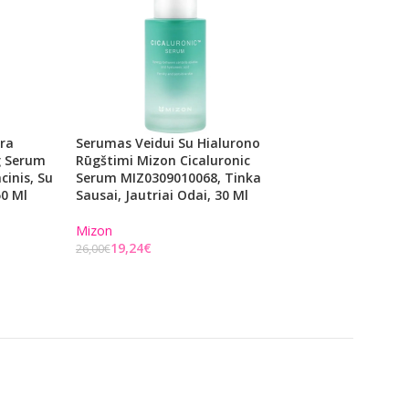
ra
Serumas Veidui Su Hialurono
Ampulė Veido Od
g Serum
Rūgštimi Mizon Cicaluronic
Age Complex Amp
cinis, Su
Serum MIZ0309010068, Tinka
CASA01013, Skirt
50 Ml
Sausai, Jautriai Odai, 30 Ml
Paveiktai Odai, 2.
Mizon
Casmara
19,24
€
1,58
€
26,00
€
2,00
€
Į KREPŠELĮ
Į KREPŠELĮ