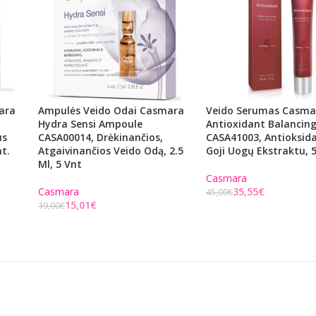
ara
Ampulės Veido Odai Casmara
Veido Serumas Casma
Hydra Sensi Ampoule
Antioxidant Balancin
us
CASA00014, Drėkinančios,
CASA41003, Antioksida
nt.
Atgaivinančios Veido Odą, 2.5
Goji Uogų Ekstraktu, 
Ml, 5 Vnt
Casmara
Casmara
35,55
€
45,00
€
15,01
€
19,00
€
Į KREPŠELĮ
Į KREPŠELĮ