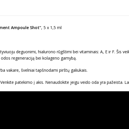
tment Ampoule Shot“
, 5 x 1,5 ml
tyviuoju deguonimi, hialurono rūgštimi bei vitaminais: A, E ir F. Ši
ina odos regeneraciją bei kolageno gamybą.
ba vakare, švelniai tapšnodami pirštų galiukais.
 Venkite patekimo į akis. Nenaudokite jeigu veido oda yra pažeista. L