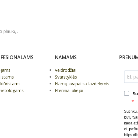
ti plaukų,
FESIONALAMS
NAMAMS
PRENUM
ėjams
Veidrodžiai
žistams
Svarstyklės
kiūristams
Namų kvapai su lazdelėmis
metologams
Eteriniai aliejai
Su
Sutinku
būtų tva
kada at
el. paštu
https://f