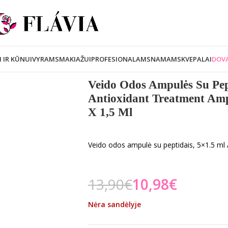
I IR KŪNUI
VYRAMS
MAKIAŽUI
PROFESIONALAMS
NAMAMS
KVEPALAI
DOVA
Veido Odos Ampulės Su Pep
Antioxidant Treatment Amp
X 1,5 Ml
Veido odos ampulė su peptidais, 5×1.5 ml
13,90
€
10,98
€
Nėra sandėlyje