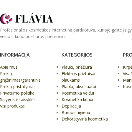
Profesionalios kosmetikos internetinė parduotuvė, kurioje galite įsigy
veido ir kūno priežiūros priemonių.
INFORMACIJA
KATEGORIJOS
PRO
Apie mus
Plaukų priežiūra
Kirp
Prekių
Elektros prietaisai
Visa
grąžinimas/garantinis
plaukams
Mani
Prekių pristatymas
Plaukų aksesuarai
Kos
Privatumo politika
Kosmetika veidui
Sąlygos ir taisyklės
Kosmetika kūnui
Visi produktai
Depiliacija
Burnos higiena
Dekoratyvinė kosmetika