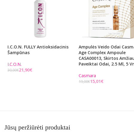
I.C.O.N. FULLY Antioksidacinis
Ampulės Veido Odai Casm
Šampūnas
Age Complex Ampoule
CASA00013, Skirtos Amžia
Paveiktai Odai, 2.5 Ml, 5 V
I.C.O.N.
21,90
€
30,00
€
Casmara
Į KREPŠELĮ
15,01
€
19,00
€
Į KREPŠELĮ
Jūsų peržiūrėti produktai