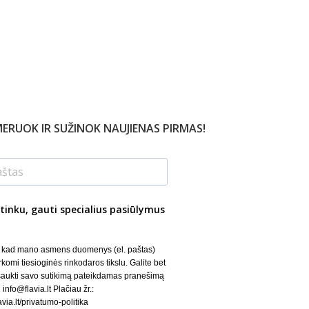
ERUOK IR SUŽINOK NAUJIENAS PIRMAS!
tinku, gauti specialius pasiūlymus
, kad mano asmens duomenys (el. paštas)
rkomi tiesioginės rinkodaros tikslu. Galite bet
šaukti savo sutikimą pateikdamas pranešimą
 info@flavia.lt Plačiau žr.:
lavia.lt/privatumo-politika