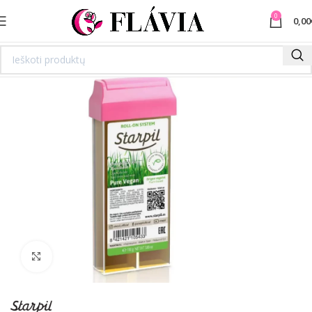
0
0,00
Spustelėkite norėdami padidinti