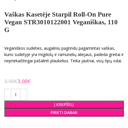
Vaškas Kasetėje Starpil Roll-On Pure
Vegan STR3010122001 Veganiškas, 110
G
Veganiškos sudėties, augaliniu pagrindu pagamintas vaškas,
kurio sudėtyje yra migdolų ir ramunėlių aliejaus, padeda greitai ir
nepriekaištingai pašalinti plaukelius. Tinka jautriai, visų tipų odai.
3,90
€
3,08
€
Į KREPŠELĮ
PIRKTI DABAR