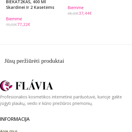
BIEKAT2KAS, 400 Ml
Skardinei Ir 2 Kasetėms
Biemme
B
37,44
€
48,00
€
2
Biemme
Į KREPŠELĮ
77,22
€
99,00
€
Į KREPŠELĮ
Jūsų peržiūrėti produktai
Profesionalios kosmetikos internetinė parduotuvė, kurioje galite
įsigyti plaukų, veido ir kūno priežiūros priemonių.
INFORMACIJA
Apie mus