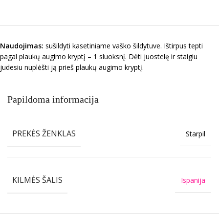
Naudojimas:
sušildyti kasetiniame vaško šildytuve. Ištirpus tepti
pagal plaukų augimo kryptį – 1 sluoksnį. Dėti juostelę ir staigiu
judesiu nuplėšti ją prieš plaukų augimo kryptį.
Papildoma informacija
PREKĖS ŽENKLAS
Starpil
KILMĖS ŠALIS
Ispanija