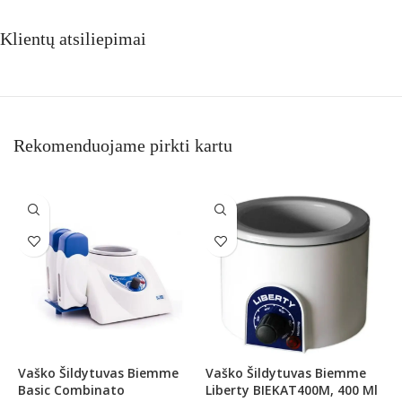
Klientų atsiliepimai
Rekomenduojame pirkti kartu
Vaško Šildytuvas Biemme
Vaško Šildytuvas Biemme
V
Basic Combinato
Liberty BIEKAT400M, 400 Ml
B