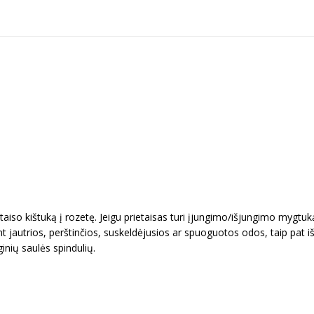
ietaiso kištuką į rozetę. Jeigu prietaisas turi įjungimo/išjungimo mygtuk
 ant jautrios, perštinčios, suskeldėjusios ar spuoguotos odos, taip pat
inių saulės spindulių.