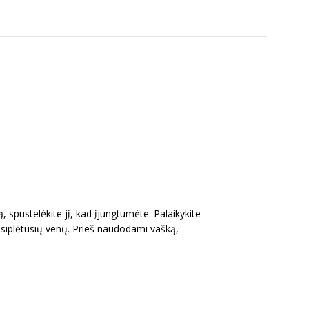
ą, spustelėkite jį, kad įjungtumėte. Palaikykite
 išsiplėtusių venų. Prieš naudodami vašką,