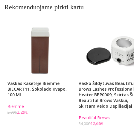
Rekomenduojame pirkti kartu
Vaškas Kasetėje Biemme
Vaško Šildytuvas Beautifu
BIECART11, Šokolado Kvapo,
Brows Lashes Professiona
100 Ml
Heater BBP0009, Skirtas Ši
Beautiful Brows Vaškui,
Skirtam Veido Depiliacijai
Biemme
2,29
€
2,90
€
Beautiful Brows
Į KREPŠELĮ
42,66
€
54,00
€
Į KREPŠELĮ