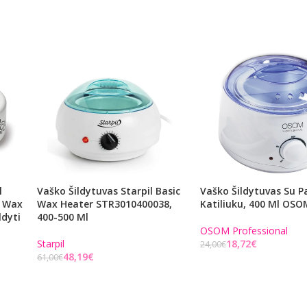
l
Vaško Šildytuvas Starpil Basic
Vaško Šildytuvas Su 
l Wax
Wax Heater STR3010400038,
Katiliuku, 400 Ml OS
ldyti
400-500 Ml
OSOM Professional
Starpil
18,72
€
24,00
€
48,19
€
61,00
€
Į KREPŠELĮ
Į KREPŠELĮ