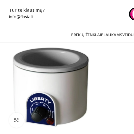
Turite klausimų?
info@flavia.lt
PREKIŲ ŽENKLAI
PLAUKAMS
VEIDU
Spustelėkite norėdami padidinti