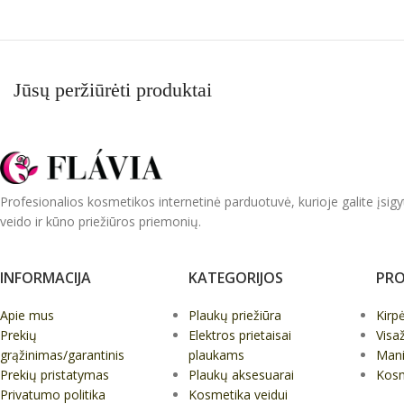
Jūsų peržiūrėti produktai
Profesionalios kosmetikos internetinė parduotuvė, kurioje galite įsigy
veido ir kūno priežiūros priemonių.
INFORMACIJA
KATEGORIJOS
PRO
Apie mus
Plaukų priežiūra
Kirp
Prekių
Elektros prietaisai
Visa
grąžinimas/garantinis
plaukams
Mani
Prekių pristatymas
Plaukų aksesuarai
Kos
Privatumo politika
Kosmetika veidui