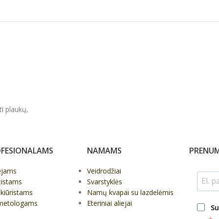
ti plaukų,
FESIONALAMS
NAMAMS
PRENUM
ėjams
Veidrodžiai
žistams
Svarstyklės
kiūristams
Namų kvapai su lazdelėmis
metologams
Eteriniai aliejai
Su