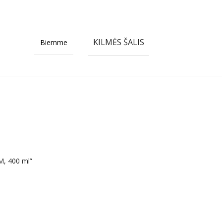
KILMĖS ŠALIS
Biemme
M, 400 ml”