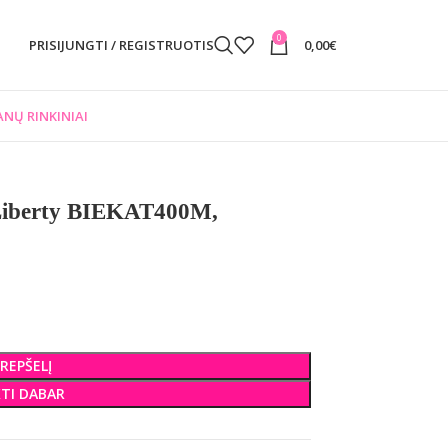
0
PRISIJUNGTI / REGISTRUOTIS
0,00
€
NŲ RINKINIAI
Liberty BIEKAT400M,
KREPŠELĮ
KTI DABAR