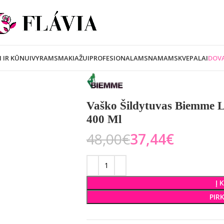
I IR KŪNUI
VYRAMS
MAKIAŽUI
PROFESIONALAMS
NAMAMS
KVEPALAI
DOVA
Vaško Šildytuvas Biemme 
400 Ml
48,00
€
37,44
€
Į 
PIR