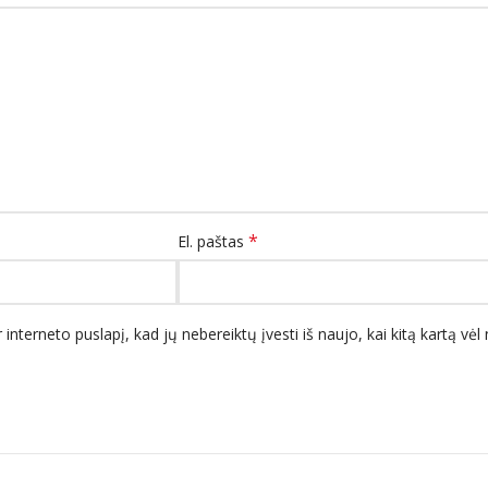
*
El. paštas
 interneto puslapį, kad jų nebereiktų įvesti iš naujo, kai kitą kartą vė