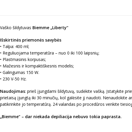
Vaško šildytuvas
Biemme „Liberty“
Išskirtinės priemonės savybės
• Talpa: 400 ml;
• Reguliuojama temperatūra – nuo 0 iki 100 laipsnių;
• Plastmasinis korpusas;
• Mažesnis ir kompaktiškesnis modelis;
• Galingumas 150 W.
• 230 V-50 Hz.
Naudojimas
: prieš įjungdami šildytuvą, sudėkite vašką. Įstatykite pr
prietaisą įjungtą iki 30 minučių, kol galėsite jį naudoti. Nenaudokite
patikrinkite jo temperatūrą. 24 valandas po procedūros venkite tiesiog
„Biemme“ – dar niekada depiliacija nebuvo tokia paprasta.