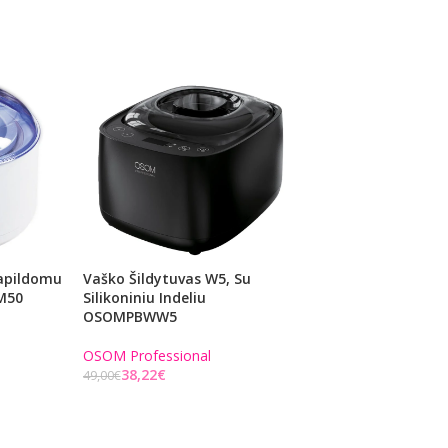
Papildomu
Vaško Šildytuvas W5, Su
Lagaminas Juodas
OM50
Silikoniniu Indeliu
OSOMPBWW5
OSOM Professiona
61,62
€
79,00
€
OSOM Professional
Į KREPŠELĮ
38,22
€
49,00
€
Į KREPŠELĮ