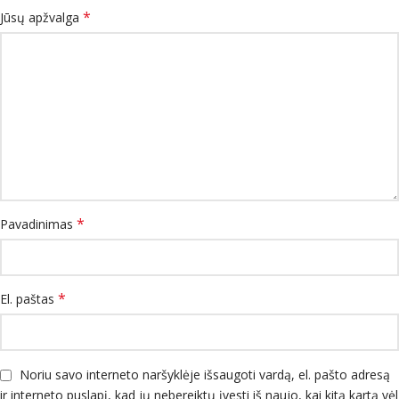
*
Jūsų apžvalga
*
Pavadinimas
*
El. paštas
Noriu savo interneto naršyklėje išsaugoti vardą, el. pašto adresą
ir interneto puslapį, kad jų nebereiktų įvesti iš naujo, kai kitą kartą vėl