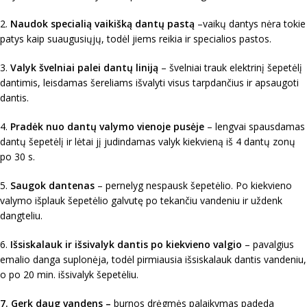
2.
Naudok specialią vaikišką dantų pastą
–vaikų dantys nėra tokie
patys kaip suaugusiųjų, todėl jiems reikia ir specialios pastos.
3.
Valyk švelniai palei dantų liniją
– švelniai trauk elektrinį šepetėlį
dantimis, leisdamas šereliams išvalyti visus tarpdančius ir apsaugoti
dantis.
4.
Pradėk nuo dantų valymo vienoje pusėje
– lengvai spausdamas
dantų šepetėlį ir lėtai jį judindamas valyk kiekvieną iš 4 dantų zonų
po 30 s.
5.
Saugok dantenas
– pernelyg nespausk šepetėlio. Po kiekvieno
valymo išplauk šepetėlio galvutę po tekančiu vandeniu ir uždenk
dangteliu.
6.
Išsiskalauk ir išsivalyk dantis po kiekvieno valgio
– pavalgius
emalio danga suplonėja, todėl pirmiausia išsiskalauk dantis vandeniu,
o po 20 min. išsivalyk šepetėliu.
7. Gerk daug vandens –
burnos drėgmės palaikymas padeda