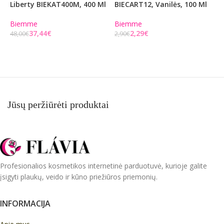
Liberty BIEKAT400M, 400 Ml
BIECART12, Vanilės, 100 Ml
B
Biemme
Biemme
B
37,44
€
2,29
€
48,00
€
2,90
€
2
Į KREPŠELĮ
Į KREPŠELĮ
Jūsų peržiūrėti produktai
Profesionalios kosmetikos internetinė parduotuvė, kurioje galite
įsigyti plaukų, veido ir kūno priežiūros priemonių.
INFORMACIJA