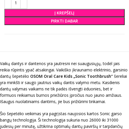
Į KREPŠELĮ
PIRKTI DABAR
Vaikų dantys ir dantenos yra jautresni nei suaugusiųjų, todėl jais
reikia rūpintis ypač atsakingai. Vaikiško įkraunamo elektrinio, garsinio
dantų šepetėlio
OSOM Oral Care Kids „Sonic Toothbrush“
šereliai
yra minkšti ir saugo jautrius vaikų dantis valymo metu. Kasdienis
dantų valymas vaikams ne tik padės išvengti ėduonies, bet ir
formuos reikiamus burnos priežiūros įpročius nuo jauno amžiaus.
Išaugus nuolatiniams dantims, jie bus prižiūrimi tinkamai.
Šio šepetėlio veikimas yra pagrįstas naujosios kartos Sonic garso
bangų technologija. Ši technologija sukuria nuo 26000 iki 31000
judesių per minutę, užtikrina optimalų dantų paviršių ir tarpdančių