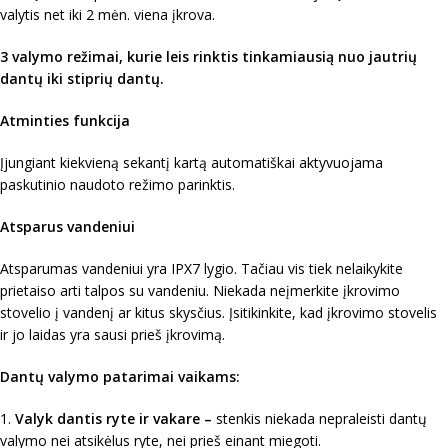
valytis net iki 2 mėn. viena įkrova.
3 valymo režimai, kurie leis rinktis tinkamiausią nuo jautrių
dantų iki stiprių dantų.
Atminties funkcija
Įjungiant kiekvieną sekantį kartą automatiškai aktyvuojama
paskutinio naudoto režimo parinktis.
Atsparus vandeniui
Atsparumas vandeniui yra IPX7 lygio. Tačiau vis tiek nelaikykite
prietaiso arti talpos su vandeniu. Niekada neįmerkite įkrovimo
stovelio į vandenį ar kitus skysčius. Įsitikinkite, kad įkrovimo stovelis
ir jo laidas yra sausi prieš įkrovimą.
Dantų valymo patarimai vaikams:
1.
Valyk dantis ryte ir vakare –
stenkis niekada nepraleisti dantų
valymo nei atsikėlus ryte, nei prieš einant miegoti.