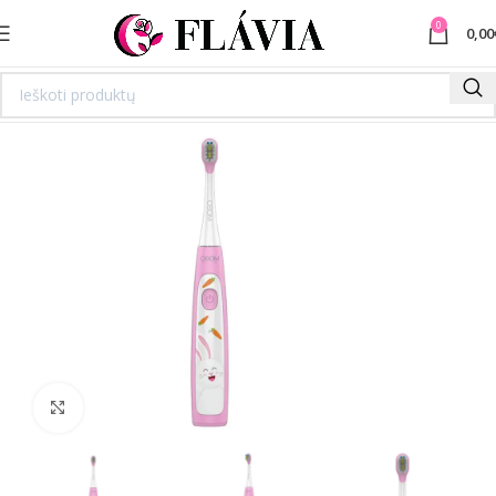
0
0,00
Spustelėkite norėdami padidinti