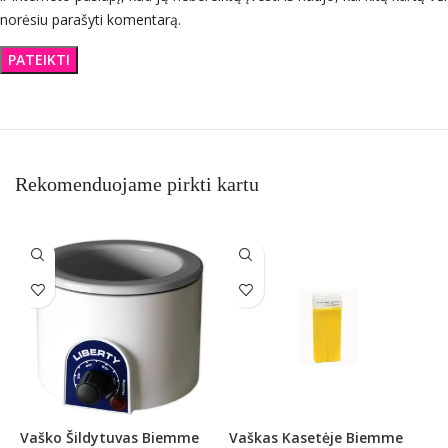
norėsiu parašyti komentarą.
Rekomenduojame pirkti kartu
Vaško Šildytuvas Biemme
Vaškas Kasetėje Biemme
V