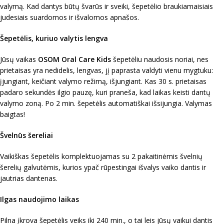
valymą. Kad dantys būtų švarūs ir sveiki, šepetėlio braukiamaisiais
judesiais suardomos ir išvalomos apnašos.
Šepetėlis, kuriuo valytis lengva
Jūsų vaikas
OSOM Oral Care Kids
šepetėliu naudosis noriai, nes
prietaisas yra nedidelis, lengvas, jį paprasta valdyti vienu mygtuku:
įjungiant, keičiant valymo režimą, išjungiant. Kas 30 s. prietaisas
padaro sekundės ilgio pauzę, kuri praneša, kad laikas keisti dantų
valymo zoną. Po 2 min. šepetėlis automatiškai išsijungia. Valymas
baigtas!
Švelnūs šereliai
Vaikiškas šepetėlis komplektuojamas su 2 pakaitinėmis švelnių
šerelių galvutėmis, kurios ypač rūpestingai išvalys vaiko dantis ir
jautrias dantenas.
Ilgas naudojimo laikas
Pilna įkrova šepetėlis veiks iki 240 min., o tai leis jūsų vaikui dantis