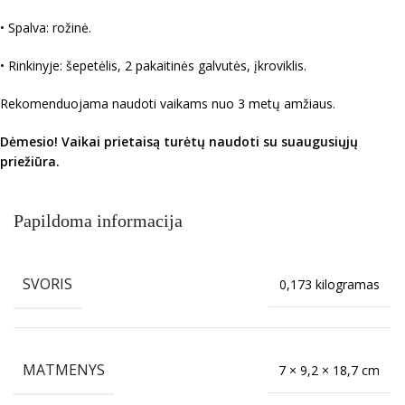
• Spalva: rožinė.
• Rinkinyje: šepetėlis, 2 pakaitinės galvutės, įkroviklis.
Rekomenduojama naudoti vaikams nuo 3 metų amžiaus.
Dėmesio! Vaikai prietaisą turėtų naudoti su suaugusiųjų
priežiūra.
Papildoma informacija
SVORIS
0,173 kilogramas
MATMENYS
7 × 9,2 × 18,7 cm