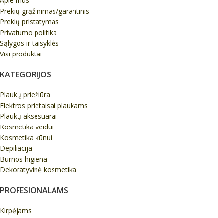
Apie mus
Prekių grąžinimas/garantinis
Prekių pristatymas
Privatumo politika
Sąlygos ir taisyklės
Visi produktai
KATEGORIJOS
Plaukų priežiūra
Elektros prietaisai plaukams
Plaukų aksesuarai
Kosmetika veidui
Kosmetika kūnui
Depiliacija
Burnos higiena
Dekoratyvinė kosmetika
PROFESIONALAMS
Kirpėjams