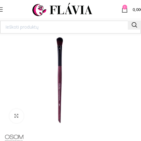
0
0,00
Spustelėkite norėdami padidinti