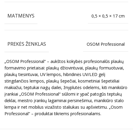
MATMENYS
0,5 × 0,5 × 17 cm
PREKĖS ŽENKLAS
OSOM Professional
„OSOM Professional“ – aukštos kokybės profesionalūs plaukų
formavimo prietaisai: plaukų džiovintuvai, plaukų formuotuvai,
plaukų tiesintuvai, UV lempos, hibridinės UV/LED gelį
stingdančios lempos, plaukų šepečiai, kosmetiniai šepetėliai
makiažui, teptukai nagų dailei, žnyplutės odelėms, kiti manikiūro
įrankiai „OSOM Professional“ siūlomi ir ypač patogūs teptukų
dėklai, meistro įrankių lagaminai persinešimui, manikiūro stalo
lempa ir net mobilus vizažisto staliukas su apšvietimu. „Osom
Professional“ – produktai tikriems profesionalams.