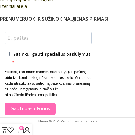
Eteriniai aliejai
PRENUMERUOK IR SUŽINOK NAUJIENAS PIRMAS!
Sutinku, gauti specialius pasiūlymus
Sutinku, kad mano asmens duomenys (el. paštas)
būtų tvarkomi tiesioginės rinkodaros tikslu. Galite bet
kada atšaukti savo sutikimą pateikdamas pranešimą
el. paštu info@flavia.lt Plačiau žr.:
https://flavia.lt/privatumo-politika
Gauti pasiūlymus
Flávia
© 2025 Visos teisės saugomos
0