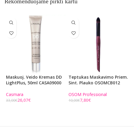
Rekomenduojame pirkti kartu
Maskuoj. Veido Kremas DD
Teptukas Maskavimo Priem.
T
LightPlus, 50ml CASA09000
Sint. Plauko OSOMCB012
P
O
Casmara
OSOM Professional
26,07
€
7,80
€
O
33,00
€
10,00
€
Į KREPŠELĮ
Į KREPŠELĮ