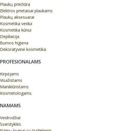
Plaukų priežiūra
Elektros prietaisai plaukams
Plaukų aksesuarai
Kosmetika veidui
Kosmetika kūnui
Depiliacija
Burnos higiena
Dekoratyvinė kosmetika
PROFESIONALAMS
Kirpėjams
Visažistams
Manikiūristams
Kosmetologams
NAMAMS
Veidrodžiai
Svarstyklės
Namų kvapai su lazdelėmis