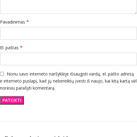
*
Pavadinimas
*
El. paštas
Noriu savo interneto naršyklėje išsaugoti vardą, el. pašto adresą
ir interneto puslapį, kad jų nebereiktų įvesti iš naujo, kai kitą kartą vėl
norėsiu parašyti komentarą.