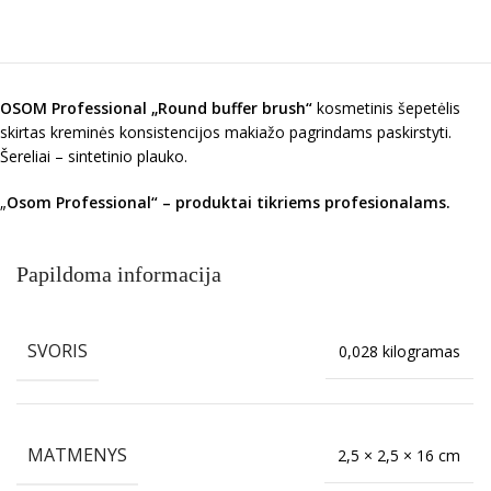
OSOM Professional „Round buffer brush“
kosmetinis šepetėlis
skirtas kreminės konsistencijos makiažo pagrindams paskirstyti.
Šereliai – sintetinio plauko.
„
Osom Professional“ – produktai tikriems profesionalams.
Papildoma informacija
SVORIS
0,028 kilogramas
MATMENYS
2,5 × 2,5 × 16 cm