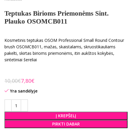
Teptukas Birioms Priemonėms Sint.
Plauko OSOMCB011
Kosmetinis teptukas OSOM Professional Small Round Contour
brush OSOMCB011, mažas, skaistalams, skruostikauliams
pakelti, skirtas birioms priemonėms, itin aukštos kokybės,
sintetiniai šereliai
10,00
€
7,80
€
Yra sandėlyje
Į KREPŠELĮ
PIRKTI DABAR