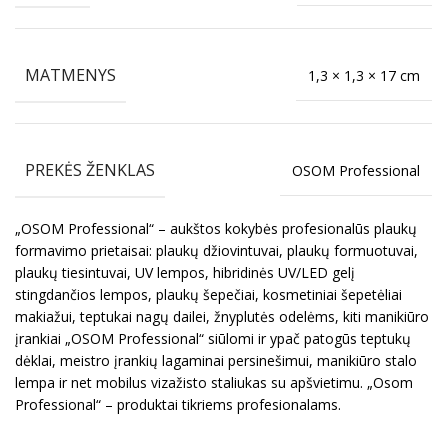
MATMENYS
1,3 × 1,3 × 17 cm
PREKĖS ŽENKLAS
OSOM Professional
„OSOM Professional“ – aukštos kokybės profesionalūs plaukų
formavimo prietaisai: plaukų džiovintuvai, plaukų formuotuvai,
plaukų tiesintuvai, UV lempos, hibridinės UV/LED gelį
stingdančios lempos, plaukų šepečiai, kosmetiniai šepetėliai
makiažui, teptukai nagų dailei, žnyplutės odelėms, kiti manikiūro
įrankiai „OSOM Professional“ siūlomi ir ypač patogūs teptukų
dėklai, meistro įrankių lagaminai persinešimui, manikiūro stalo
lempa ir net mobilus vizažisto staliukas su apšvietimu. „Osom
Professional“ – produktai tikriems profesionalams.