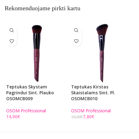
Rekomenduojame pirkti kartu
Teptukas Skystam
Teptukas Kirstas
T
Pagrindui Sint. Plauko
Skaistalams Sint. Pl.
S
OSOMCB009
OSOMCB010
O
OSOM Professional
OSOM Professional
O
€
7,80
€
10,00
€
1
Į KREPŠELĮ
Į KREPŠELĮ