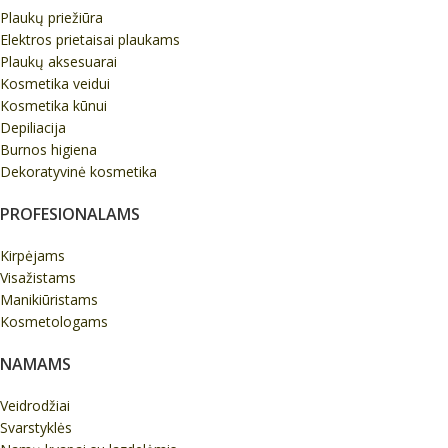
Plaukų priežiūra
Elektros prietaisai plaukams
Plaukų aksesuarai
Kosmetika veidui
Kosmetika kūnui
Depiliacija
Burnos higiena
Dekoratyvinė kosmetika
PROFESIONALAMS
Kirpėjams
Visažistams
Manikiūristams
Kosmetologams
NAMAMS
Veidrodžiai
Svarstyklės