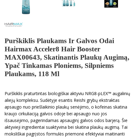
Purškiklis Plaukams Ir Galvos Odai
Hairmax Acceler8 Hair Booster
MAX00643, Skatinantis Plaukų Augimą,
Ypač Tinkamas Ploniems, Silpniems
Plaukams, 118 Ml
Purškiklis praturtintas biologiškai aktyviu NRG8-pLEX™ augalinių
aliejų kompleksu. Sudėtyje esantis Reishi grybų ekstraktas
apsaugo nuo priešlaikinio plaukų senėjimo, o kofeinas skatina
kraujo cirkuliaciją galvos odoje bei apsaugo nuo jos
išsausėjimo, pagerindamas apsauginį galvos odos barjerą. Šie
aktyvieji ingredientai suaktyvina bei skatina plaukų augimą. Tai
moksliškai pagrįstos formulės priemonė efektyviai maitinanti