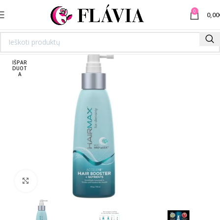
0
0,00
IŠPAR
DUOT
A
Spustelėkite norėdami padidinti