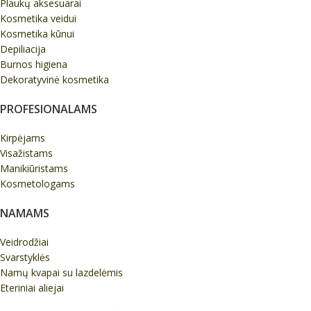
Plaukų aksesuarai
Kosmetika veidui
Kosmetika kūnui
Depiliacija
Burnos higiena
Dekoratyvinė kosmetika
PROFESIONALAMS
Kirpėjams
Visažistams
Manikiūristams
Kosmetologams
NAMAMS
Veidrodžiai
Svarstyklės
Namų kvapai su lazdelėmis
Eteriniai aliejai