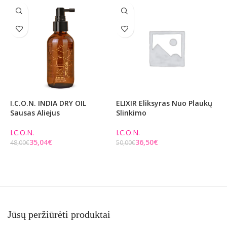
I.C.O.N. INDIA DRY OIL
ELIXIR Eliksyras Nuo Plaukų
5
Sausas Aliejus
Slinkimo
P
I.C.O.N.
I.C.O.N.
I
35,04
€
36,50
€
48,00
€
50,00
€
1
Į KREPŠELĮ
Į KREPŠELĮ
Jūsų peržiūrėti produktai