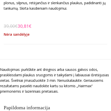
plonus, silpnus, retėjančius ir slenkančius plaukus, padidinanti jų
tankumą. Skirta kasdieniam naudojimui.
39,00
€
30,81
€
Nėra sandėlyje
Naudojimas: purkškite ant drėgnos arba sausos galvos odos,
praskleisdami plaukus sruogomis ir taikydami į labiausiai išretėjusias
vietas. Švelniai įmasažuokite 3 min. Nenuskalaukite. Geriausiems
rezultatams pasiekti naudokite kartu su kitomis „Hairmax“
priemonėmis ir lazeriniais prietaisais.
Papildoma informacija