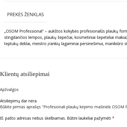
PREKĖS ŽENKLAS
„OSOM Professional“ – aukštos kokybės profesionalūs plaukų formav
stingdančios lempos, plaukų šepečiai, kosmetiniai šepetėliai makiaž
teptukų dėklai, meistro įrankių lagaminai persinešimui, manikiūro s
Klientų atsiliepimai
Apžvalgos
Atsiliepimų dar nėra.
Būkite pirmas aprašęs “Profesionali plaukų kirpimo mašinėlė OSOM
*
El. pašto adresas nebus skelbiamas.
Būtini laukeliai pažymėti