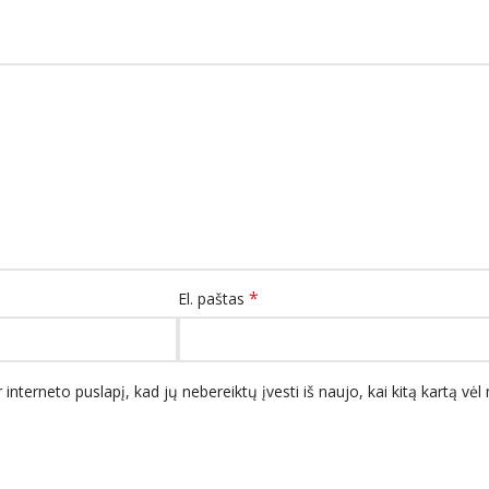
*
El. paštas
 interneto puslapį, kad jų nebereiktų įvesti iš naujo, kai kitą kartą vė