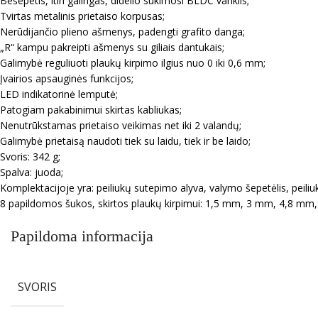
Bešepetis, itin galingas, didelio sukimosi BLDC variklis;
Tvirtas metalinis prietaiso korpusas;
Nerūdijančio plieno ašmenys, padengti grafito danga;
„R“ kampu pakreipti ašmenys su giliais dantukais;
Galimybė reguliuoti plaukų kirpimo ilgius nuo 0 iki 0,6 mm;
Įvairios apsauginės funkcijos;
LED indikatorinė lemputė;
Patogiam pakabinimui skirtas kabliukas;
Nenutrūkstamas prietaiso veikimas net iki 2 valandų;
Galimybė prietaisą naudoti tiek su laidu, tiek ir be laido;
Svoris: 342 g;
Spalva: juoda;
Komplektacijoje yra: peiliukų sutepimo alyva, valymo šepetėlis, peiliuk
8 papildomos šukos, skirtos plaukų kirpimui: 1,5 mm, 3 mm, 4,8 
Papildoma informacija
SVORIS