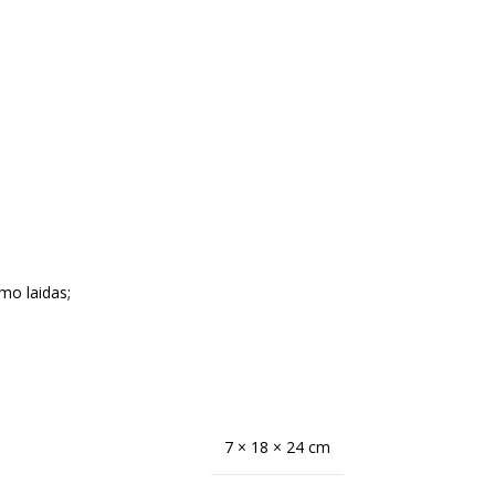
imo laidas;
7 × 18 × 24 cm