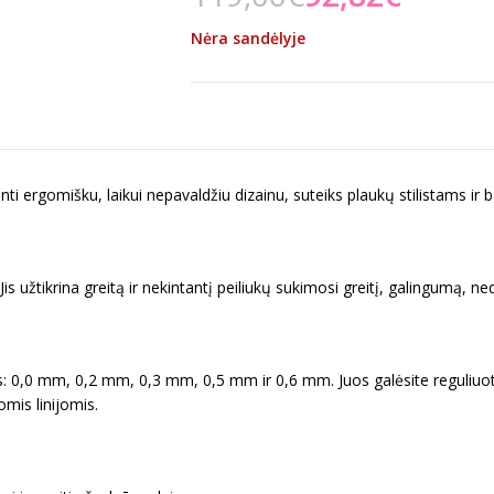
Nėra sandėlyje
rianti ergomišku, laikui nepavaldžiu dizainu, suteiks plaukų stilistams ir 
Jis užtikrina greitą ir nekintantį peiliukų sukimosi greitį, galingumą, n
s: 0,0 mm, 0,2 mm, 0,3 mm, 0,5 mm ir 0,6 mm. Juos galėsite reguliuoti 
omis linijomis.