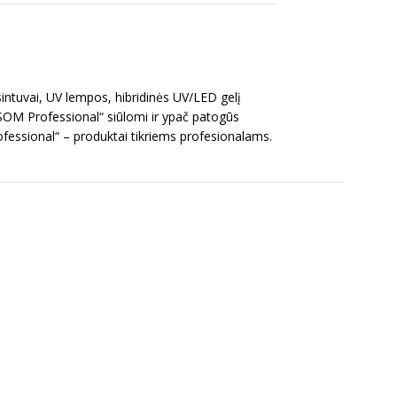
intuvai, UV lempos, hibridinės UV/LED gelį
OSOM Professional“ siūlomi ir ypač patogūs
ofessional“ – produktai tikriems profesionalams.