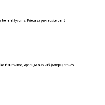
ą bei efektyvumą. Prietaisą pakrausite per 3
iško išsikrovimo, apsauga nuo virš-įtampių srovės