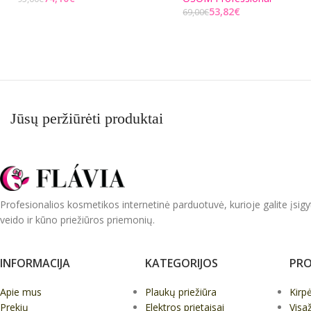
53,82
€
69,00
€
Į KREPŠELĮ
Į KREPŠELĮ
Jūsų peržiūrėti produktai
Profesionalios kosmetikos internetinė parduotuvė, kurioje galite įsigy
veido ir kūno priežiūros priemonių.
INFORMACIJA
KATEGORIJOS
PRO
Apie mus
Plaukų priežiūra
Kirp
Prekių
Elektros prietaisai
Visa