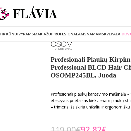
I IR KŪNUI
VYRAMS
MAKIAŽUI
PROFESIONALAMS
NAMAMS
KVEPALAI
DOVA
Profesionali Plaukų Kirp
Professional BLCD Hair Cl
OSOMP245BL, Juoda
Profesionali plaukų kantavimo mašinėlė – 
efektyvus prietaisas kiekvienam plaukų stil
– trimeris išsiskiria unikaliu ir ergonomišku 
119,00
€
92,82
€