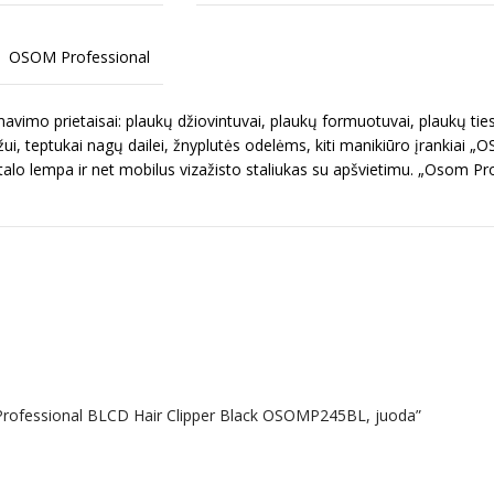
OSOM Professional
imo prietaisai: plaukų džiovintuvai, plaukų formuotuvai, plaukų ties
ui, teptukai nagų dailei, žnyplutės odelėms, kiti manikiūro įrankiai „
talo lempa ir net mobilus vizažisto staliukas su apšvietimu. „Osom Pr
 Professional BLCD Hair Clipper Black OSOMP245BL, juoda”