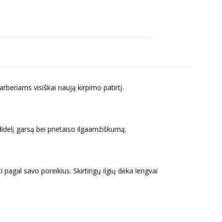
barberiams visiškai naują kirpimo patirtį.
edidelį garsą bei prietaiso ilgaamžiškumą.
pagal savo poreikius. Skirtingų ilgių dėka lengvai