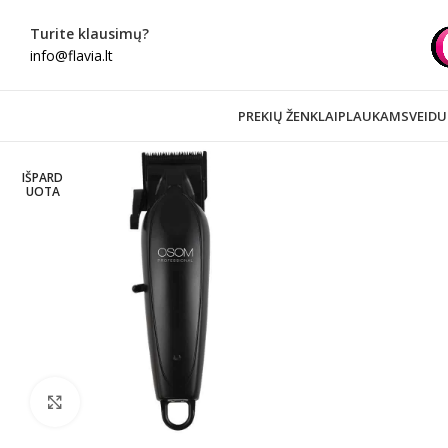
Turite klausimų?
info@flavia.lt
PREKIŲ ŽENKLAI
PLAUKAMS
VEIDU
IŠPARD
UOTA
Spustelėkite norėdami padidinti