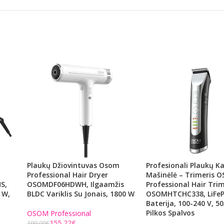
Plaukų Džiovintuvas Osom
Profesionali Plaukų 
Professional Hair Dryer
Mašinėlė – Trimeris 
S,
OSOMDF06HDWH, Ilgaamžis
Professional Hair Tr
 W,
BLDC Variklis Su Jonais, 1800 W
OSOMHTCHC338, LiFe
Baterija, 100-240 V, 50
Pilkos Spalvos
OSOM Professional
155,22
€
199,00
€