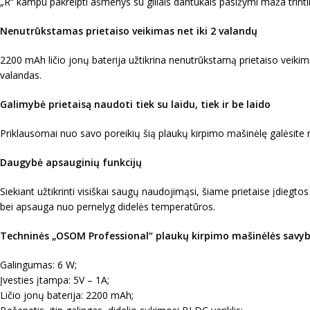
„R“ kampu pakreipti ašmenys su giliais dantukais pasižymi maža trintimi
Nenutrūkstamas prietaiso veikimas net iki 2 valandų
2200 mAh ličio jonų baterija užtikrina nenutrūkstamą prietaiso veikim
valandas.
Galimybė prietaisą naudoti tiek su laidu, tiek ir be laido
Priklausomai nuo savo poreikių šią plaukų kirpimo mašinėlę galėsite nau
Daugybė apsauginių funkcijų
Siekiant užtikrinti visiškai saugų naudojimąsi, šiame prietaise įdieg
bei apsauga nuo pernelyg didelės temperatūros.
Techninės „OSOM Professional“ plaukų kirpimo mašinėlės savyb
Galingumas: 6 W;
Įvesties įtampa: 5V – 1A;
Ličio jonų baterija: 2200 mAh;