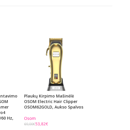
Kantavimo
Plaukų Kirpimo Mašinėlė
Plaukų Skutimo M
OSOM
OSOM Electric Hair Clipper
OSOM Foil Shaver
immer
OSOM62GOLD, Aukso Spalvos
Sidabro Spalvos
Po4
/60 Hz,
Osom
Osom
53,82
€
46,02
€
69,00
€
59,00
€