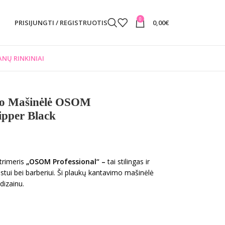
0
PRISIJUNGTI / REGISTRUOTIS
0,00
€
NŲ RINKINIAI
imo Mašinėlė OSOM
ipper Black
trimeris
„OSOM Professional“ –
tai stilingas ir
istui bei barberiui. Ši plaukų kantavimo mašinėlė
dizainu.