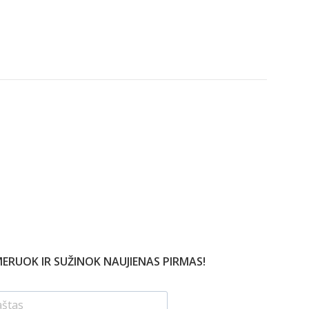
Į KREPŠELĮ
Į KREPŠELĮ
ERUOK IR SUŽINOK NAUJIENAS PIRMAS!