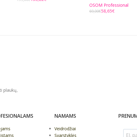
OSOM Professional
Į KREPŠELĮ
58,65
€
69,00
€
Į KREPŠELĮ
ti plaukų,
FESIONALAMS
NAMAMS
PRENUM
ėjams
Veidrodžiai
žistams
Svarstyklės