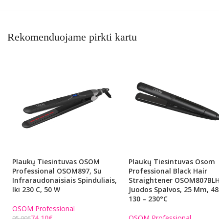
Rekomenduojame pirkti kartu
Plaukų Tiesintuvas OSOM
Plaukų Tiesintuvas Osom
Professional OSOM897, Su
Professional Black Hair
Infraraudonaisiais Spinduliais,
Straightener OSOM807BLH
Iki 230 C, 50 W
Juodos Spalvos, 25 Mm, 48
130 – 230°C
OSOM Professional
74,10
€
OSOM Professional
95,00
€