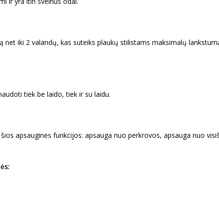
 ir yra itin švelnūs odai.
ą net iki 2 valandų, kas suteiks plaukų stilistams maksimalų lankstum
doti tiek be laido, tiek ir su laidu.
tos šios apsauginės funkcijos: apsauga nuo perkrovos, apsauga nuo vis
ės: