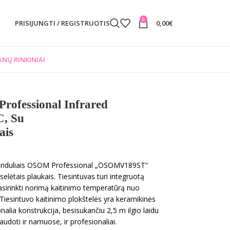
0
PRISIJUNGTI / REGISTRUOTIS
0,00
€
NŲ RINKINIAI
rofessional Infrared
, Su
ais
 spinduliais OSOM Professional „OSOMV189ST“
oselėtais plaukais. Tiesintuvas turi integruotą
asirinkti norimą kaitinimo temperatūrą nuo
. Tiesintuvo kaitinimo plokštelės yra keramikinės
onalia konstrukcija, besisukančiu 2,5 m ilgio laidu
naudoti ir namuose, ir profesionaliai.