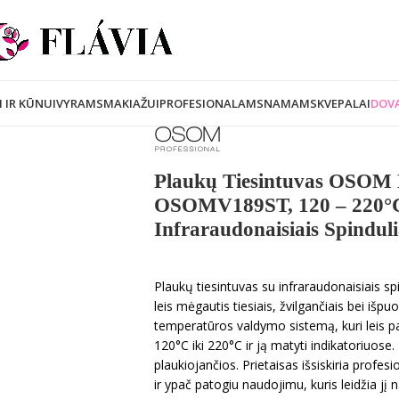
I IR KŪNUI
VYRAMS
MAKIAŽUI
PROFESIONALAMS
NAMAMS
KVEPALAI
DOVA
Plaukų Tiesintuvas OSOM P
OSOMV189ST, 120 – 220°C
Infraraudonaisiais Spinduli
Plaukų tiesintuvas su infraraudonaisiais
leis mėgautis tiesiais, žvilgančiais bei išpu
temperatūros valdymo sistemą, kuri leis p
120°C iki 220°C ir ją matyti indikatoriuose
plaukiojančios. Prietaisas išsiskiria profesi
ir ypač patogiu naudojimu, kuris leidžia jį 