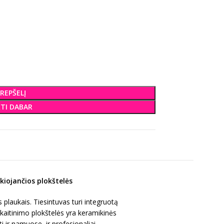
KREPŠELĮ
KTI DABAR
kiojančios plokštelės
s plaukais. Tiesintuvas turi integruotą
 kaitinimo plokštelės yra keramikinės
i ir namuose, ir profesionaliai.