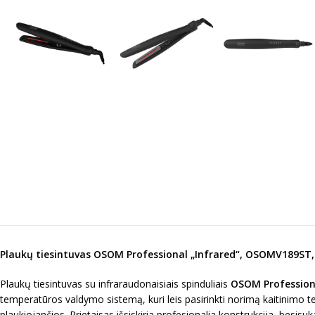
Plaukų tiesintuvas OSOM Professional „Infrared“, OSOMV189ST, 1
Plaukų tiesintuvas su infraraudonaisiais spinduliais
OSOM Professio
temperatūros valdymo sistemą, kuri leis pasirinkti norimą kaitinimo t
plaukiojančios. Prietaisas išsiskiria profesionalia konstrukcija, besisuk