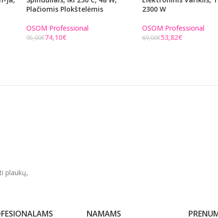
Plačiomis Plokštelėmis
2300 W
OSOM Professional
OSOM Professional
74,10
€
53,82
€
95,00
€
69,00
€
Į KREPŠELĮ
Į KREPŠELĮ
ti plaukų,
FESIONALAMS
NAMAMS
PRENUM