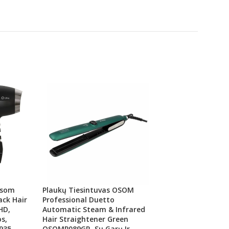
Osom
Plaukų Tiesintuvas OSOM
Plaukų Tiesintuv
ack Hair
Professional Duetto
Professional ONY
HD,
Automatic Steam & Infrared
Straightener OSO
os,
Hair Straightener Green
Garų Funkcija, Ju
1935 –
OSOMP089GR, Su Garų Ir