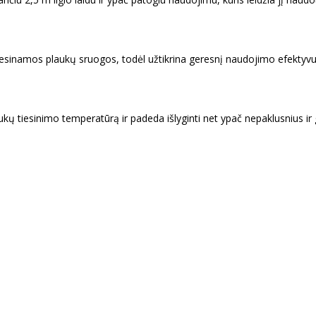
e tiesinamos plaukų sruogos, todėl užtikrina geresnį naudojimo efektyv
ukų tiesinimo temperatūrą ir padeda išlyginti net ypač nepaklusnius ir