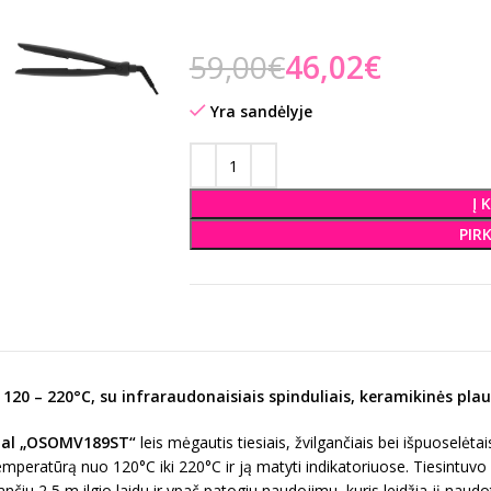
59,00
€
46,02
€
Yra sandėlyje
Į 
PIR
20 – 220°C, su infraraudonaisiais spinduliais, keramikinės plau
nal „OSOMV189ST“
leis mėgautis tiesiais, žvilgančiais bei išpuoselėtai
emperatūrą nuo 120°C iki 220°C ir ją matyti indikatoriuose. Tiesintuvo
ančiu 2,5 m ilgio laidu ir ypač patogiu naudojimu, kuris leidžia jį naudot