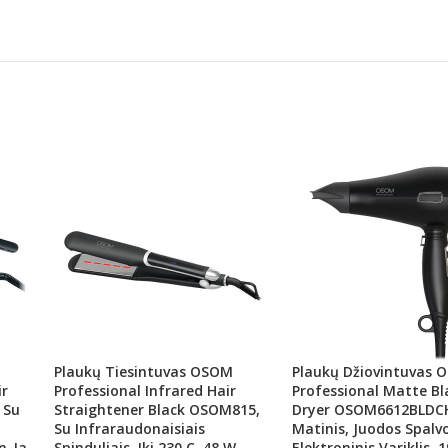
Plaukų Tiesintuvas OSOM
Plaukų Džiovintuvas 
ir
Professional Infrared Hair
Professional Matte Bl
 Su
Straightener Black OSOM815,
Dryer OSOM6612BLDC
Su Infraraudonaisiais
Matinis, Juodos Spalv
n-Ja,
Spinduliais, Iki 230 C, 48 W,
Elektroninis Variklis, 