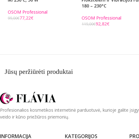
180 – 230°C
OSOM Professional
77,22
€
OSOM Professional
99,00
€
92,82
€
119,00
€
Į KREPŠELĮ
Į KREPŠELĮ
Jūsų peržiūrėti produktai
Profesionalios kosmetikos internetinė parduotuvė, kurioje galite įsigy
veido ir kūno priežiūros priemonių.
INFORMACIJA
KATEGORIJOS
PRO