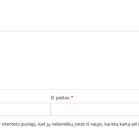
*
El. paštas
 interneto puslapį, kad jų nebereiktų įvesti iš naujo, kai kitą kartą vė