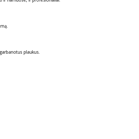
umą.
 garbanotus plaukus.