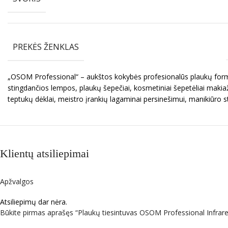
PREKĖS ŽENKLAS
„OSOM Professional“ – aukštos kokybės profesionalūs plaukų formav
stingdančios lempos, plaukų šepečiai, kosmetiniai šepetėliai makiaž
teptukų dėklai, meistro įrankių lagaminai persinešimui, manikiūro s
Klientų atsiliepimai
Apžvalgos
Atsiliepimų dar nėra.
Būkite pirmas aprašęs “Plaukų tiesintuvas OSOM Professional Infrar