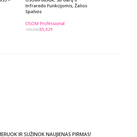
Infraredo Funkcijomis, Žalios
OSOM Professiona
Spalvos
53,82
€
69,00
€
Į KREPŠELĮ
OSOM Professional
85,02
€
109,00
€
Į KREPŠELĮ
ERUOK IR SUŽINOK NAUJIENAS PIRMAS!