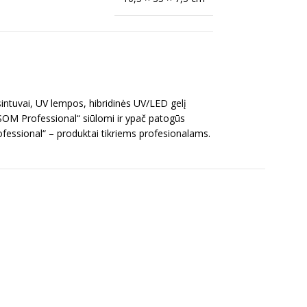
intuvai, UV lempos, hibridinės UV/LED gelį
OSOM Professional“ siūlomi ir ypač patogūs
ofessional“ – produktai tikriems profesionalams.