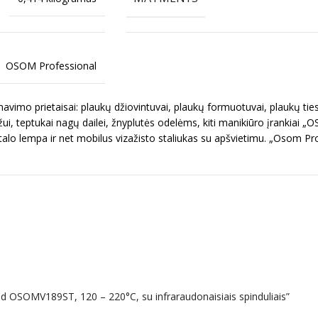
OSOM Professional
imo prietaisai: plaukų džiovintuvai, plaukų formuotuvai, plaukų ties
ui, teptukai nagų dailei, žnyplutės odelėms, kiti manikiūro įrankiai „
talo lempa ir net mobilus vizažisto staliukas su apšvietimu. „Osom Pr
ed OSOMV189ST, 120 – 220°C, su infraraudonaisiais spinduliais”