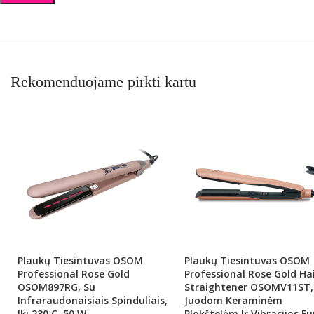
Rekomenduojame pirkti kartu
Plaukų Tiesintuvas OSOM
Plaukų Tiesintuvas OSOM
Professional Rose Gold
Professional Rose Gold Ha
OSOM897RG, Su
Straightener OSOMV11ST,
Infraraudonaisiais Spinduliais,
Juodom Keraminėm
Iki 230 C, 50 W
Plokštelėm Ir Vibracijos Fu