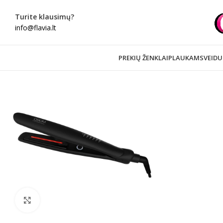
Turite klausimų?
info@flavia.lt
PREKIŲ ŽENKLAI
PLAUKAMS
VEIDU
Spustelėkite norėdami padidinti