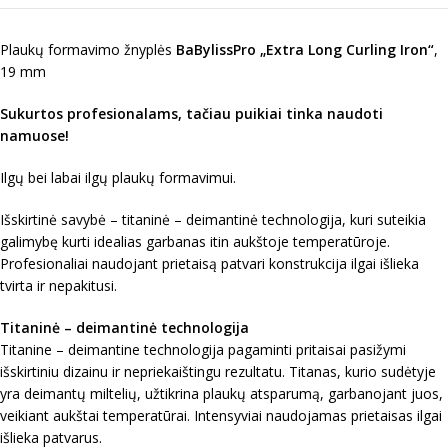
Plaukų formavimo žnyplės
BaBylissPro „Extra Long Curling Iron“
,
19 mm
Sukurtos profesionalams, tačiau puikiai tinka naudoti
namuose!
Ilgų bei labai ilgų plaukų formavimui.
Išskirtinė savybė – titaninė – deimantinė technologija, kuri suteikia
galimybę kurti idealias garbanas itin aukštoje temperatūroje.
Profesionaliai naudojant prietaisą patvari konstrukcija ilgai išlieka
tvirta ir nepakitusi.
Titaninė – deimantinė technologija
Titanine – deimantine technologija pagaminti pritaisai pasižymi
išskirtiniu dizainu ir nepriekaištingu rezultatu. Titanas, kurio sudėtyje
yra deimantų miltelių, užtikrina plaukų atsparumą, garbanojant juos,
veikiant aukštai temperatūrai. Intensyviai naudojamas prietaisas ilgai
išlieka patvarus.