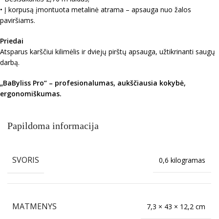
• Į korpusą įmontuota metalinė atrama – apsauga nuo žalos
paviršiams.
Priedai
Atsparus karščiui kilimėlis ir dviejų pirštų apsauga, užtikrinanti saugų
darbą.
„BaByliss Pro“ – profesionalumas, aukščiausia kokybė,
ergonomiškumas.
Papildoma informacija
SVORIS
0,6 kilogramas
MATMENYS
7,3 × 43 × 12,2 cm