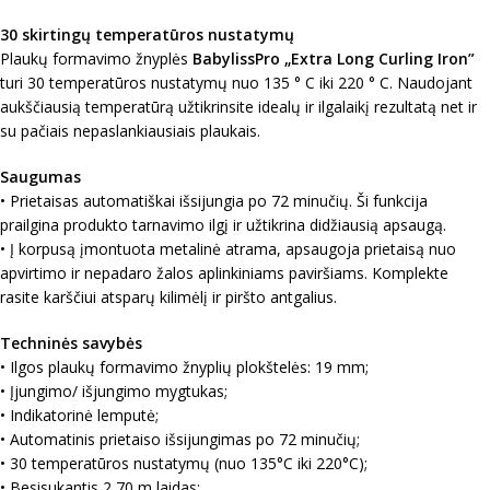
30 skirtingų temperatūros nustatymų
Plaukų formavimo žnyplės
BabylissPro „Extra Long Curling Iron”
turi 30 temperatūros nustatymų nuo 135 ° C iki 220 ° C. Naudojant
aukščiausią temperatūrą užtikrinsite idealų ir ilgalaikį rezultatą net ir
su pačiais nepaslankiausiais plaukais.
Saugumas
• Prietaisas automatiškai išsijungia po 72 minučių. Ši funkcija
prailgina produkto tarnavimo ilgį ir užtikrina didžiausią apsaugą.
• Į korpusą įmontuota metalinė atrama, apsaugoja prietaisą nuo
apvirtimo ir nepadaro žalos aplinkiniams paviršiams. Komplekte
rasite karščiui atsparų kilimėlį ir piršto antgalius.
Techninės savybės
• Ilgos plaukų formavimo žnyplių plokštelės: 19 mm;
• Įjungimo/ išjungimo mygtukas;
• Indikatorinė lemputė;
• Automatinis prietaiso išsijungimas po 72 minučių;
• 30 temperatūros nustatymų (nuo 135°C iki 220°C);
• Besisukantis 2,70 m laidas;