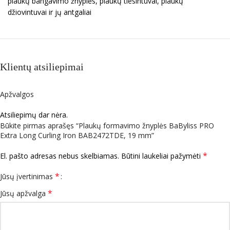
plaukų bangavimo žnyplės, plaukų tiesintuvai, plaukų
džiovintuvai ir jų antgaliai
Klientų atsiliepimai
Apžvalgos
Atsiliepimų dar nėra.
Būkite pirmas aprašęs “Plaukų formavimo žnyplės BaByliss PRO
Extra Long Curling Iron BAB2472TDE, 19 mm”
*
El. pašto adresas nebus skelbiamas.
Būtini laukeliai pažymėti
*
Jūsų įvertinimas
*
Jūsų apžvalga