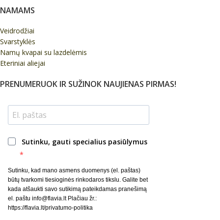
NAMAMS
Veidrodžiai
Svarstyklės
Namų kvapai su lazdelėmis
Eteriniai aliejai
PRENUMERUOK IR SUŽINOK NAUJIENAS PIRMAS!
Sutinku, gauti specialius pasiūlymus
Sutinku, kad mano asmens duomenys (el. paštas)
būtų tvarkomi tiesioginės rinkodaros tikslu. Galite bet
kada atšaukti savo sutikimą pateikdamas pranešimą
el. paštu info@flavia.lt Plačiau žr.:
https://flavia.lt/privatumo-politika