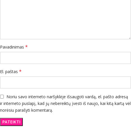
*
Pavadinimas
*
El. paštas
Noriu savo interneto naršyklėje išsaugoti vardą, el. pašto adresą
ir interneto puslapį, kad jų nebereiktų įvesti iš naujo, kai kitą kartą vėl
norėsiu parašyti komentarą.