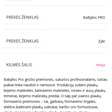
PREKĖS ŽENKLAS
BaByliss PRO
PREKĖS ŽENKLAS
Zyle
KILMĖS ŠALIS
Kinija
Babyliss Pro grožio priemonės, sukurtos profesionalams, tačiau
puikiai tinka naudoti ir namuose. Produkciją sudaro plaukų
kirpimo mašinėlės, kantavimo mašinėlės, nosies ir ausų plaukų
trimeriai, kirpimo mašinėlių priedai. O taip pat įvairios plaukų
formavimo priemonės – tai, garbanų formavimo žnyplės,
elektra įkaitinami plaukų suktukai, karšto oro formuotuvai,