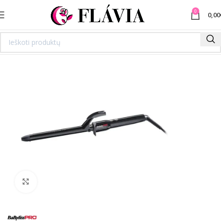
0
0,00
Spustelėkite norėdami padidinti