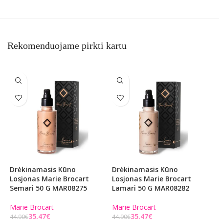
Rekomenduojame pirkti kartu
Drėkinamasis Kūno
Drėkinamasis Kūno
D
Losjonas Marie Brocart
Losjonas Marie Brocart
K
Semari 50 G MAR08275
Lamari 50 G MAR08282
M
S
M
Marie Brocart
Marie Brocart
35,47
€
35,47
€
44,90
€
44,90
€