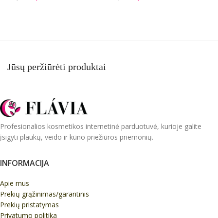
M
Į KREPŠELĮ
Į KREPŠELĮ
4
Jūsų peržiūrėti produktai
Profesionalios kosmetikos internetinė parduotuvė, kurioje galite
įsigyti plaukų, veido ir kūno priežiūros priemonių.
INFORMACIJA
Apie mus
Prekių grąžinimas/garantinis
Prekių pristatymas
Privatumo politika