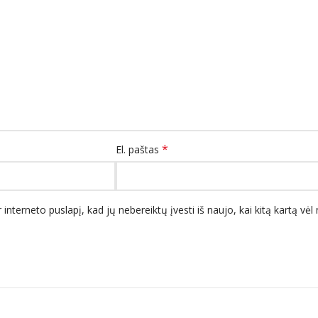
*
El. paštas
 interneto puslapį, kad jų nebereiktų įvesti iš naujo, kai kitą kartą vė