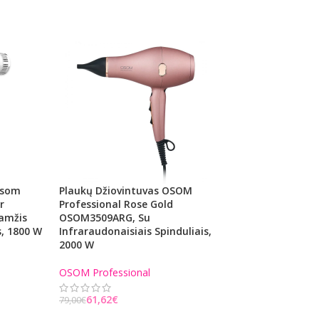
Osom
Plaukų Džiovintuvas OSOM
Plaukų Formavimo 
r
Professional Rose Gold
Gofras OSOM Prof
amžis
OSOM3509ARG, Su
Hair Crimper OS
s, 1800 W
Infraraudonaisiais Spinduliais,
Juodos Spalvos, 48
2000 W
C
OSOM Professional
OSOM Professiona
46,02
€
59,00
€
61,62
€
79,00
€
Į KREPŠELĮ