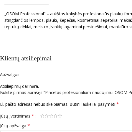
„OSOM Professional“ – aukštos kokybės profesionalūs plaukų formav
stingdančios lempos, plaukų šepečiai, kosmetiniai šepetėliai makiaž
teptukų dėklai, meistro įrankių lagaminai persinešimui, manikiūro s
Klientų atsiliepimai
Apžvalgos
Atsiliepimų dar nėra.
Būkite pirmas aprašęs “Pincetas profesionaliam naudojimui OSOM P
*
El. pašto adresas nebus skelbiamas.
Būtini laukeliai pažymėti
*
Jūsų įvertinimas
*
Jūsų apžvalga