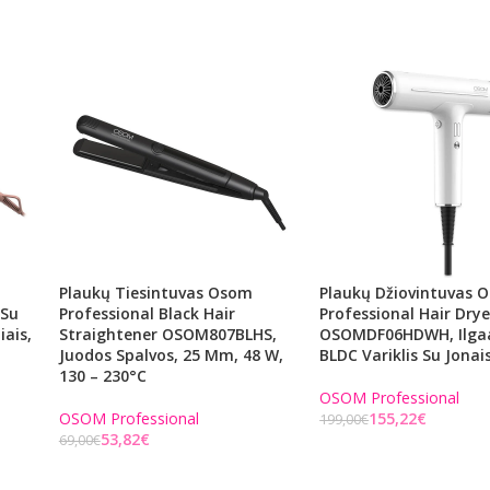
Plaukų Tiesintuvas Osom
Plaukų Džiovintuvas 
 Su
Professional Black Hair
Professional Hair Drye
iais,
Straightener OSOM807BLHS,
OSOMDF06HDWH, Ilga
Juodos Spalvos, 25 Mm, 48 W,
BLDC Variklis Su Jonai
130 – 230°C
OSOM Professional
OSOM Professional
155,22
€
199,00
€
53,82
€
69,00
€
Į KREPŠELĮ
Į KREPŠELĮ