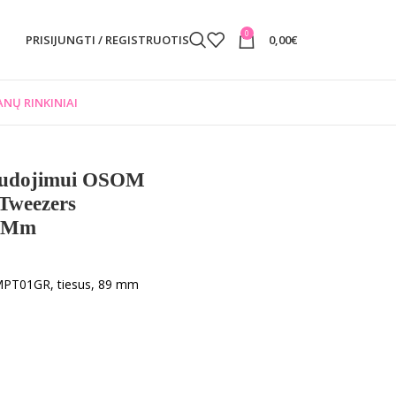
0
PRISIJUNGTI / REGISTRUOTIS
0,00
€
NŲ RINKINIAI
Naudojimui OSOM
 Tweezers
9 Mm
MPT01GR, tiesus, 89 mm