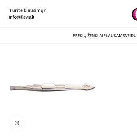
Turite klausimų?
info@flavia.lt
PREKIŲ ŽENKLAI
PLAUKAMS
VEIDU
Spustelėkite norėdami padidinti