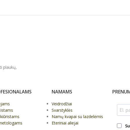
ti plaukų,
FESIONALAMS
NAMAMS
PRENUM
ėjams
Veidrodžiai
žistams
Svarstyklės
kiūristams
Namų kvapai su lazdelėmis
metologams
Eteriniai aliejai
Su