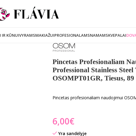
I IR KŪNUI
VYRAMS
MAKIAŽUI
PROFESIONALAMS
NAMAMS
KVEPALAI
DOVA
Pincetas Profesionaliam 
Professional Stainless Steel
OSOMPT01GR, Tiesus, 8
Pincetas profesionaliam naudojimui OSO
€
Yra sandėlyje