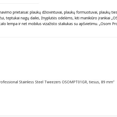
imo prietaisai: plaukų džiovintuvai, plaukų formuotuvai, plaukų ties
ui, teptukai nagų dailei, žnyplutės odelėms, kiti manikiūro įrankiai „
talo lempa ir net mobilus vizažisto staliukas su apšvietimu. „Osom Pr
rofessional Stainless Steel Tweezers OSOMPT01GR, tiesus, 89 mm”