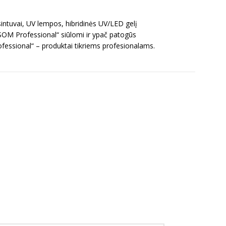
intuvai, UV lempos, hibridinės UV/LED gelį
OSOM Professional“ siūlomi ir ypač patogūs
ofessional“ – produktai tikriems profesionalams.