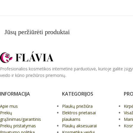
Į KREPŠELĮ
Jūsų peržiūrėti produktai
Profesionalios kosmetikos internetinė parduotuvė, kurioje galite įsigy
veido ir kūno priežiūros priemonių.
INFORMACIJA
KATEGORIJOS
PRO
Apie mus
Plaukų priežiūra
Kirp
Prekių
Elektros prietaisai
Visa
grąžinimas/garantinis
plaukams
Mani
Prekių pristatymas
Plaukų aksesuarai
Kos
Privatumo politika
Kosmetika veidui