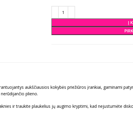
Į 
PIR
rantuojantys aukščiausios kokybės priežiūros įrankiai, gaminami paty
nerūdijančio plieno.
knies ir traukite plaukelius jų augimo kryptimi, kad nejustumėte disk