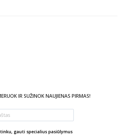
Į KREPŠELĮ
ERUOK IR SUŽINOK NAUJIENAS PIRMAS!
tinku, gauti specialius pasiūlymus