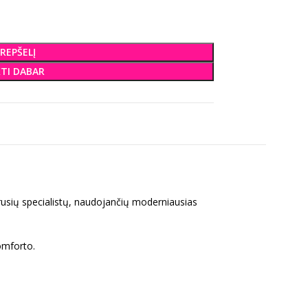
KREPŠELĮ
KTI DABAR
rusių specialistų, naudojančių moderniausias
omforto.