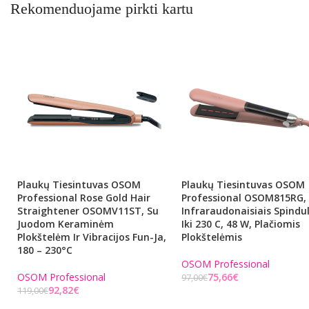
Rekomenduojame pirkti kartu
Plaukų Tiesintuvas OSOM
Plaukų Tiesintuvas OSOM
Professional Rose Gold Hair
Professional OSOM815RG,
Straightener OSOMV11ST, Su
Infraraudonaisiais Spindul
Juodom Keraminėm
Iki 230 C, 48 W, Plačiomis
Plokštelėm Ir Vibracijos Fun-Ja,
Plokštelėmis
180 – 230°C
OSOM Professional
OSOM Professional
75,66
€
97,00
€
92,82
€
119,00
€
Į KREPŠELĮ