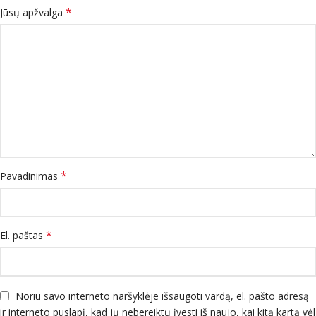
*
Jūsų apžvalga
*
Pavadinimas
*
El. paštas
Noriu savo interneto naršyklėje išsaugoti vardą, el. pašto adresą
ir interneto puslapį, kad jų nebereiktų įvesti iš naujo, kai kitą kartą vėl