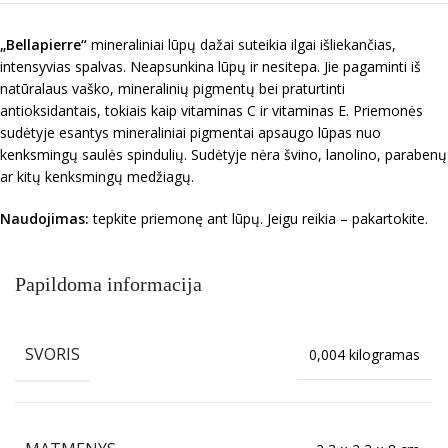
„Bellapierre“
mineraliniai lūpų dažai suteikia ilgai išliekančias,
intensyvias spalvas. Neapsunkina lūpų ir nesitepa. Jie pagaminti iš
natūralaus vaško, mineralinių pigmentų bei praturtinti
antioksidantais, tokiais kaip vitaminas C ir vitaminas E. Priemonės
sudėtyje esantys mineraliniai pigmentai apsaugo lūpas nuo
kenksmingų saulės spindulių. Sudėtyje nėra švino, lanolino, parabenų
ar kitų kenksmingų medžiagų.
Naudojimas:
tepkite priemonę ant lūpų. Jeigu reikia – pakartokite.
Papildoma informacija
SVORIS
0,004 kilogramas