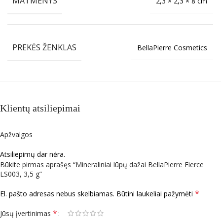
MATMENYS
2,3 × 2,3 × 8 cm
PREKĖS ŽENKLAS
BellaPierre Cosmetics
Klientų atsiliepimai
Apžvalgos
Atsiliepimų dar nėra.
Būkite pirmas aprašęs “Mineraliniai lūpų dažai BellaPierre Fierce
LS003, 3,5 g”
*
El. pašto adresas nebus skelbiamas.
Būtini laukeliai pažymėti
*
Jūsų įvertinimas