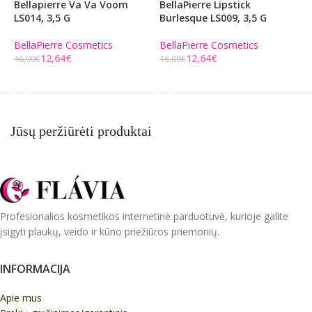
Bellapierre Va Va Voom
BellaPierre Lipstick
B
LS014, 3,5 G
Burlesque LS009, 3,5 G
B
BellaPierre Cosmetics
BellaPierre Cosmetics
1
12,64
€
12,64
€
16,00
€
16,00
€
Į KREPŠELĮ
Į KREPŠELĮ
Jūsų peržiūrėti produktai
Profesionalios kosmetikos internetinė parduotuvė, kurioje galite
įsigyti plaukų, veido ir kūno priežiūros priemonių.
INFORMACIJA
Apie mus