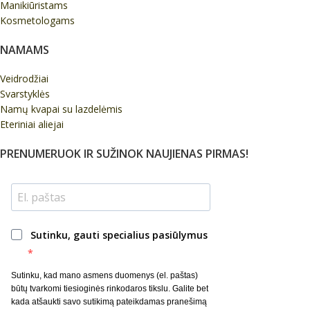
Manikiūristams
Kosmetologams
NAMAMS
Veidrodžiai
Svarstyklės
Namų kvapai su lazdelėmis
Eteriniai aliejai
PRENUMERUOK IR SUŽINOK NAUJIENAS PIRMAS!
Sutinku, gauti specialius pasiūlymus
Sutinku, kad mano asmens duomenys (el. paštas)
būtų tvarkomi tiesioginės rinkodaros tikslu. Galite bet
kada atšaukti savo sutikimą pateikdamas pranešimą