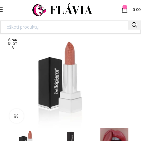
0
0,00
IŠPAR
DUOT
A
Spustelėkite norėdami padidinti