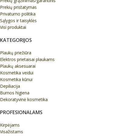
Prekių grąžinimas/garantinis
Prekių pristatymas
Privatumo politika
Sąlygos ir taisyklės
Visi produktai
KATEGORIJOS
Plaukų priežiūra
Elektros prietaisai plaukams
Plaukų aksesuarai
Kosmetika veidui
Kosmetika kūnui
Depiliacija
Burnos higiena
Dekoratyvinė kosmetika
PROFESIONALAMS
Kirpėjams
Visažistams