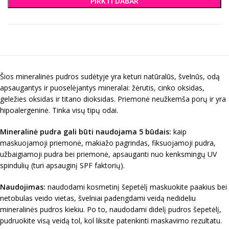
PIRKTI DABAR
Šios mineralinės pudros sudėtyje yra keturi natūralūs, švelnūs, odą
apsaugantys ir puoselėjantys mineralai: žėrutis, cinko oksidas,
geležies oksidas ir titano dioksidas. Priemonė neužkemša porų ir yra
hipoalergeninė. Tinka visų tipų odai.
Mineralinė pudra gali būti naudojama 5 būdais:
kaip
maskuojamoji priemonė, makiažo pagrindas, fiksuojamoji pudra,
užbaigiamoji pudra bei priemonė, apsauganti nuo kenksmingų UV
spindulių (turi apsauginį SPF faktorių).
Naudojimas:
naudodami kosmetinį šepetėlį maskuokite paakius bei
netobulas veido vietas, švelniai padengdami veidą nedideliu
mineralinės pudros kiekiu. Po to, naudodami didelį pudros šepetėlį,
pudruokite visą veidą tol, kol liksite patenkinti maskavimo rezultatu.