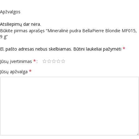
Apžvalgos
Atsiliepimų dar nėra.
Būkite pirmas aprašęs “Mineralinė pudra BellaPierre Blondie MF015,
9 g”
*
El. pašto adresas nebus skelbiamas.
Būtini laukeliai pažymėti
*
Jūsų įvertinimas
*
Jūsų apžvalga