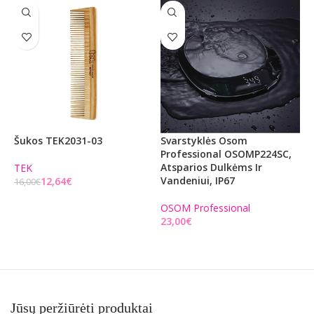
Šukos TEK2031-03
Svarstyklės Osom
I
Professional OSOMP224SC,
P
Atsparios Dulkėms Ir
J
TEK
Vandeniui, IP67
12,64
€
16,00
€
O
Į KREPŠELĮ
OSOM Professional
€
Į KREPŠELĮ
Jūsų peržiūrėti produktai