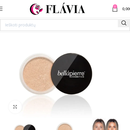
0
0,00
Spustelėkite norėdami padidinti