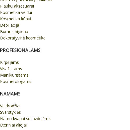
Plaukų aksesuarai
Kosmetika veidui
Kosmetika kūnui
Depiliacija
Burnos higiena
Dekoratyvinė kosmetika
PROFESIONALAMS
Kirpėjams
Visažistams
Manikiūristams
Kosmetologams
NAMAMS
Veidrodžiai
Svarstyklės
Namų kvapai su lazdelėmis
Eteriniai aliejai