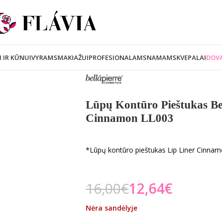
I IR KŪNUI
VYRAMS
MAKIAŽUI
PROFESIONALAMS
NAMAMS
KVEPALAI
DOVA
Lūpų Kontūro Pieštukas Bel
Cinnamon LL003
*Lūpų kontūro pieštukas Lip Liner Cinna
16,00
€
12,64
€
Nėra sandėlyje