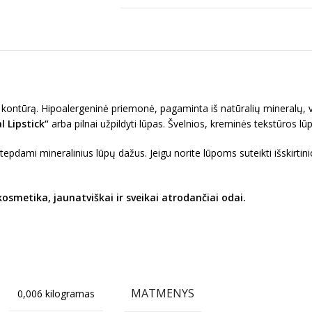
ų kontūrą. Hipoalergeninė priemonė, pagaminta iš natūralių mineralų, va
l Lipstick“
arba pilnai užpildyti lūpas. Švelnios, kreminės tekstūros lū
tepdami mineralinius lūpų dažus. Jeigu norite lūpoms suteikti išskirtini
osmetika, jaunatviškai ir sveikai atrodančiai odai.
MATMENYS
0,006 kilogramas