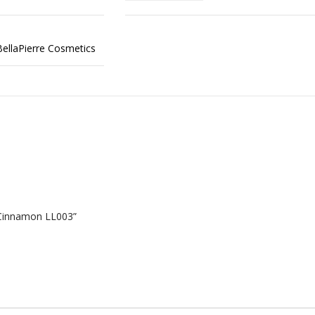
BellaPierre Cosmetics
r Cinnamon LL003”