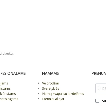
ti plaukų,
FESIONALAMS
NAMAMS
PRENUM
ėjams
Veidrodžiai
žistams
Svarstyklės
kiūristams
Namų kvapai su lazdelėmis
metologams
Eteriniai aliejai
Su