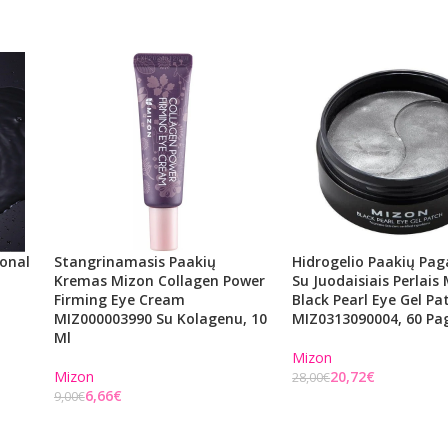
ional
Stangrinamasis Paakių
Hidrogelio Paakių Pag
Kremas Mizon Collagen Power
Su Juodaisiais Perlais
Firming Eye Cream
Black Pearl Eye Gel Pa
MIZ000003990 Su Kolagenu, 10
MIZ0313090004, 60 Pag
Ml
Mizon
Mizon
20,72
€
28,00
€
6,66
€
9,00
€
Į KREPŠELĮ
Į KREPŠELĮ