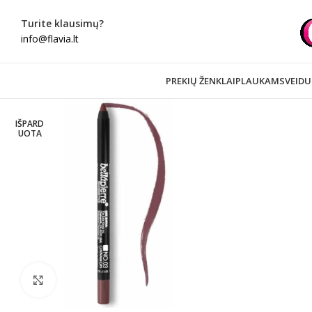
Turite klausimų?
info@flavia.lt
PREKIŲ ŽENKLAI
PLAUKAMS
VEIDU
IŠPARD
UOTA
Spustelėkite norėdami padidinti