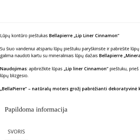
Lūpų kontūro pieštukas
Bellapierre „Lip Liner Cinnamon“
Su šiuo vandeniui atspariu lūpų pieštuku paryškinsite ir pabrėšite lūp
galima naudoti kartu su mineraliniais lūpų dažais
Bellapierre „Minera
Naudojimas
: apibrėžkite lūpas
„Lip liner Cinnamon“
pieštuku, prieš 
lūpų blizgesio.
„BellaPierre“ – natūralų moters grožį pabrėžianti dekoratyvinė k
Papildoma informacija
SVORIS