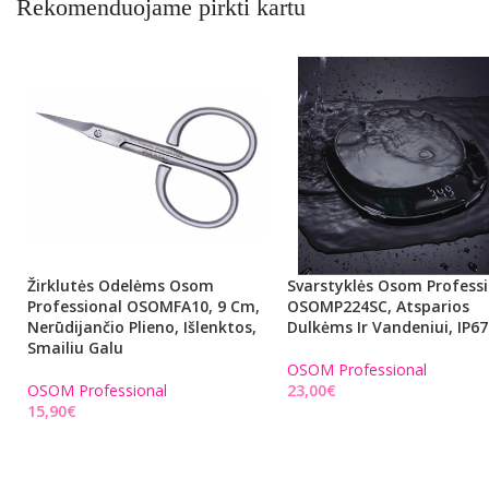
Rekomenduojame pirkti kartu
Žirklutės Odelėms Osom
Svarstyklės Osom Profess
Professional OSOMFA10, 9 Cm,
OSOMP224SC, Atsparios
Nerūdijančio Plieno, Išlenktos,
Dulkėms Ir Vandeniui, IP67
Smailiu Galu
OSOM Professional
OSOM Professional
€
€
Į KREPŠELĮ
Į KREPŠELĮ