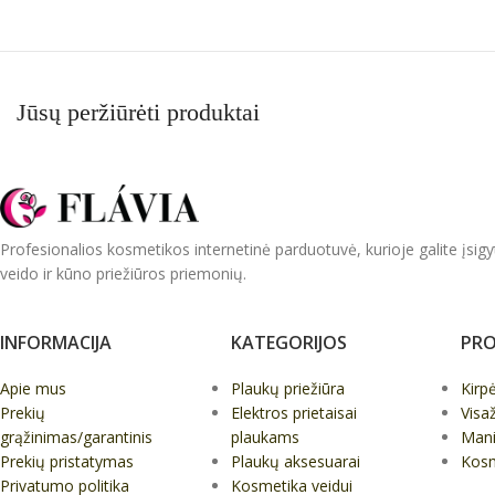
Jūsų peržiūrėti produktai
Profesionalios kosmetikos internetinė parduotuvė, kurioje galite įsigy
veido ir kūno priežiūros priemonių.
INFORMACIJA
KATEGORIJOS
PRO
Apie mus
Plaukų priežiūra
Kirp
Prekių
Elektros prietaisai
Visa
grąžinimas/garantinis
plaukams
Mani
Prekių pristatymas
Plaukų aksesuarai
Kos
Privatumo politika
Kosmetika veidui