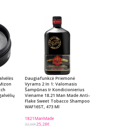
alvėlės
Daugiafunkcė Priemonė
Teptukas Nagų Da
 Mizon
Vyrams 2 In 1: Valomasis
Professional Pure 
tch
Šampūnas Ir Kondicionierius
Art Brush Round W
alvėlių
Viename 18.21 Man Made Anti-
Series N0760PG0, 
Flake Sweet Tobacco Shampoo
WAF16ST, 473 Ml
OSOM Professiona
10,14
€
13,00
€
1821ManMade
Į KREPŠELĮ
25,28
€
32,00
€
Į KREPŠELĮ