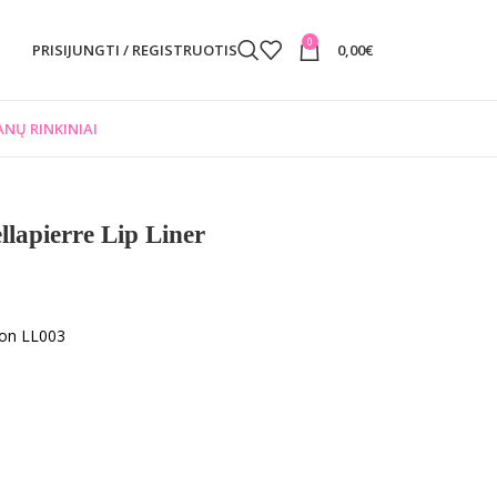
0
PRISIJUNGTI / REGISTRUOTIS
0,00
€
NŲ RINKINIAI
lapierre Lip Liner
mon LL003