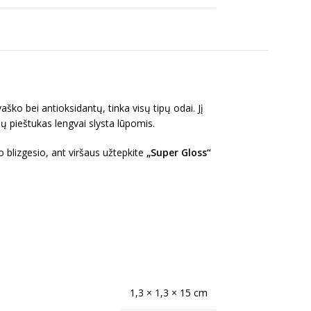
ško bei antioksidantų, tinka visų tipų odai. Jį
pų pieštukas lengvai slysta lūpomis.
o blizgesio, ant viršaus užtepkite
„Super Gloss“
1,3 × 1,3 × 15 cm