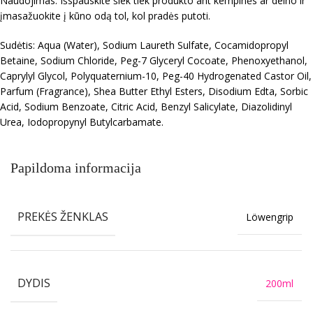
Naudojimas: Išspauskite šiek tiek produkto ant kempinės ar delno ir
įmasažuokite į kūno odą tol, kol pradės putoti.
Sudėtis: Aqua (Water), Sodium Laureth Sulfate, Cocamidopropyl
Betaine, Sodium Chloride, Peg-7 Glyceryl Cocoate, Phenoxyethanol,
Caprylyl Glycol, Polyquaternium-10, Peg-40 Hydrogenated Castor Oil,
Parfum (Fragrance), Shea Butter Ethyl Esters, Disodium Edta, Sorbic
Acid, Sodium Benzoate, Citric Acid, Benzyl Salicylate, Diazolidinyl
Urea, Iodopropynyl Butylcarbamate.
Papildoma informacija
PREKĖS ŽENKLAS
Löwengrip
DYDIS
200ml