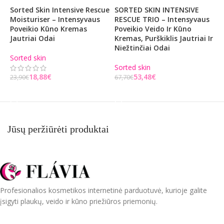
Sorted Skin Intensive Rescue
SORTED SKIN INTENSIVE
L
Moisturiser – Intensyvaus
RESCUE TRIO – Intensyvaus
R
Poveikio Kūno Kremas
Poveikio Veido Ir Kūno
M
Jautriai Odai
Kremas, Purškiklis Jautriai Ir
Niežtinčiai Odai
L
Sorted skin
1
Sorted skin
18,88
€
53,48
€
23,90
€
67,70
€
Į KREPŠELĮ
Į KREPŠELĮ
Jūsų peržiūrėti produktai
Profesionalios kosmetikos internetinė parduotuvė, kurioje galite
įsigyti plaukų, veido ir kūno priežiūros priemonių.