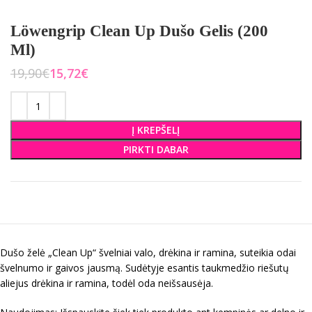
Löwengrip Clean Up Dušo Gelis (200
Ml)
19,90
€
15,72
€
Į KREPŠELĮ
PIRKTI DABAR
Dušo želė „Clean Up“ švelniai valo, drėkina ir ramina, suteikia odai
švelnumo ir gaivos jausmą. Sudėtyje esantis taukmedžio riešutų
aliejus drėkina ir ramina, todėl oda neišsausėja.