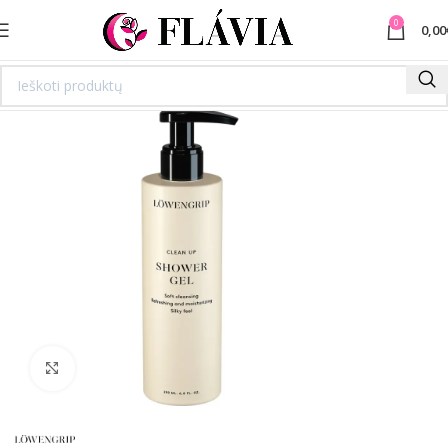
0
0,00
Spustelėkite norėdami padidinti