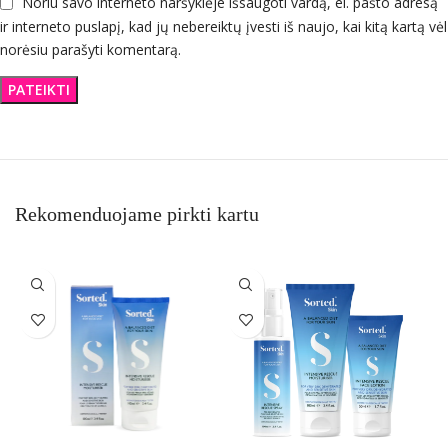
Noriu savo interneto naršyklėje išsaugoti vardą, el. pašto adresą
ir interneto puslapį, kad jų nebereiktų įvesti iš naujo, kai kitą kartą vėl
norėsiu parašyti komentarą.
Rekomenduojame pirkti kartu