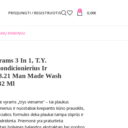
0
PRISIJUNGTI / REGISTRUOTIS
0,00
€
NŲ RINKINIAI
ams 3 In 1, T.y.
ndicionierius Ir
18.21 Man Made Wash
32 Ml
 vyrams „trys viename“ – tai plaukus
erius ir nuostabiai kvepiantis kūno prausiklis,
pecialios formulės dėka plaukai tampa stiprūs ir
udrėkinta. Priemonė yra praturtinta
tais bolivinės balandos ekstraktais bei jojobos