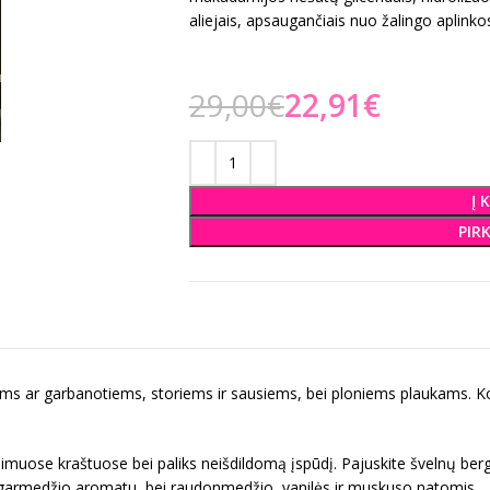
aliejais, apsaugančiais nuo žalingo aplinko
29,00
€
22,91
€
Į 
PIR
ems ar garbanotiems, storiems ir sausiems, bei ploniems plaukams. Kon
olimuose kraštuose bei paliks neišdildomą įspūdį. Pajuskite švelnų be
 argarmedžio aromatu, bei raudonmedžio, vanilės ir muskuso natomis.