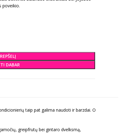
s poveikio.
KREPŠELĮ
KTI DABAR
dicionierių taip pat galima naudoti ir barzdai. O
rgamočių, greipfrutų bei gintaro dvelksmą,