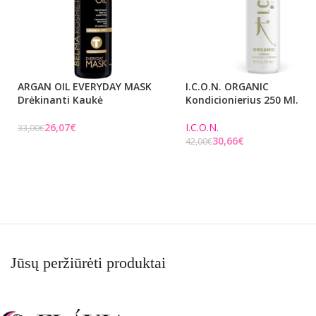
ARGAN OIL EVERYDAY MASK
I.C.O.N. ORGANIC
Drėkinanti Kaukė
Kondicionierius 250 Ml.
26,07
€
I.C.O.N.
33,00
€
30,66
€
42,00
€
Į KREPŠELĮ
Į KREPŠELĮ
Jūsų peržiūrėti produktai