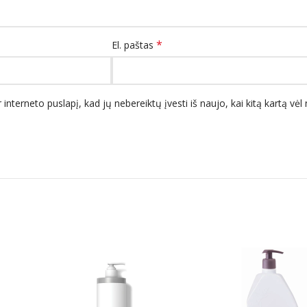
*
El. paštas
 interneto puslapį, kad jų nebereiktų įvesti iš naujo, kai kitą kartą vė