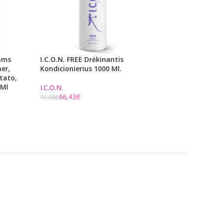
kams
I.C.O.N. FREE Drėkinantis
I.C.O.N. ORGANIC
er,
Kondicionierius 1000 Ml.
Kondicionierius 70
tato,
 Ml
I.C.O.N.
I.C.O.N.
66,43
€
13,14
€
91,00
€
18,00
€
Į KREPŠELĮ
Į KREPŠELĮ