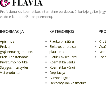
Profesionalios kosmetikos internetinė parduotuvė, kurioje galite įsigy
veido ir kūno priežiūros priemonių.
INFORMACIJA
KATEGORIJOS
PRO
Apie mus
Plaukų priežiūra
Kirp
Prekių
Elektros prietaisai
Visa
grąžinimas/garantinis
plaukams
Mani
Prekių pristatymas
Plaukų aksesuarai
Kos
Privatumo politika
Kosmetika veidui
Sąlygos ir taisyklės
Kosmetika kūnui
Visi produktai
Depiliacija
Burnos higiena
Dekoratyvinė kosmetika