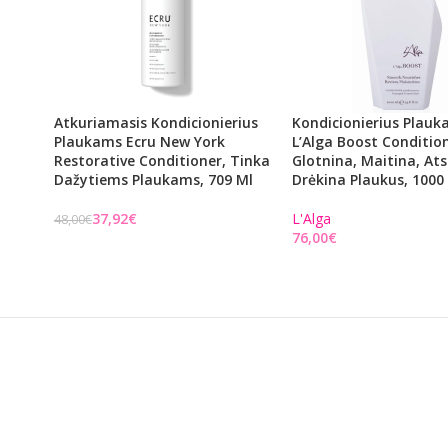
Atkuriamasis Kondicionierius
Kondicionierius Plau
Plaukams Ecru New York
L’Alga Boost Condition
Restorative Conditioner, Tinka
Glotnina, Maitina, Ats
Dažytiems Plaukams, 709 Ml
Drėkina Plaukus, 1000
37,92
€
L'Alga
48,00
€
€
Į KREPŠELĮ
Į KREPŠELĮ