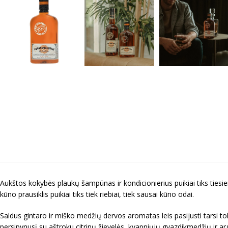
Aukštos kokybės plaukų šampūnas ir kondicionierius puikiai tiks tiesi
kūno prausiklis puikiai tiks tiek riebiai, tiek sausai kūno odai.
Saldus gintaro ir miško medžių dervos aromatas leis pasijusti tarsi t
persipynusį su aštroku citrinų žievelės, kvapniųjų gvazdikmedžių ir