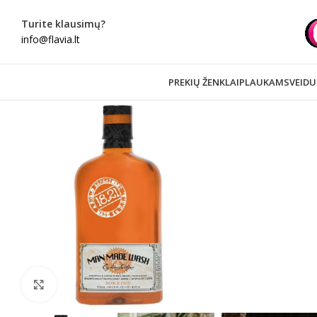
Turite klausimų?
info@flavia.lt
PREKIŲ ŽENKLAI
PLAUKAMS
VEIDU
Spustelėkite norėdami padidinti