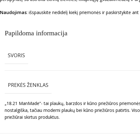
Naudojimas
: išspauskite nedidelį kiekį priemonės ir paskirstykite a
Papildoma informacija
SVORIS
PREKĖS ŽENKLAS
„18.21 ManMade“- tai plaukų, barzdos ir kūno priežiūros priemonės v
nostalgiška, tačiau moderni plaukų bei kūno priežiūros patirtis. Vis
priežiūrai skirtus produktus.