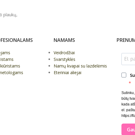
ti plaukų,
FESIONALAMS
NAMAMS
PRENUM
ėjams
Veidrodžiai
žistams
Svarstyklės
kiūristams
Namų kvapai su lazdelėmis
metologams
Eteriniai aliejai
Su
Sutinku
būtų tva
kada at
el. paštu
https://f
Gau