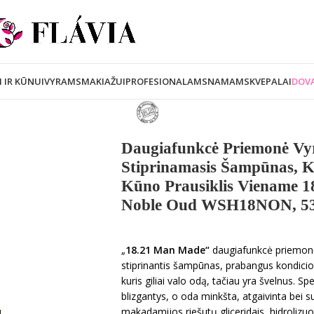
I IR KŪNUI
VYRAMS
MAKIAŽUI
PROFESIONALAMS
NAMAMS
KVEPALAI
DOVA
Daugiafunkcė Priemonė Vyr
Stiprinamasis Šampūnas, Ko
Kūno Prausiklis Viename 
Noble Oud WSH18NON, 5
„
18.21 Man Made“
daugiafunkcė priemonė
stiprinantis šampūnas, prabangus kondicioni
kuris giliai valo odą, tačiau yra švelnus. S
blizgantys, o oda minkšta, atgaivinta bei s
makadamijos riešutų gliceridais, hidrolizuo