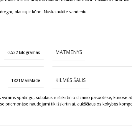
nt drėgnų plaukų ir kūno. Nuskalaukite vandeniu.
MATMENYS
0,532 kilogramas
KILMĖS ŠALIS
1821ManMade
yrams ypatingo, subtilaus ir išskirtinio dizaino pakuotėse, kuriose ats
ose priemonėse naudojami tik išskirtiniai, aukščiausios kokybės kompone