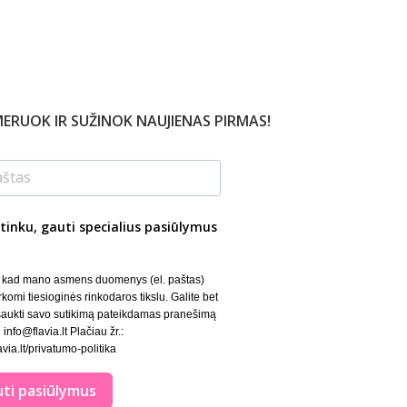
ERUOK IR SUŽINOK NAUJIENAS PIRMAS!
tinku, gauti specialius pasiūlymus
, kad mano asmens duomenys (el. paštas)
rkomi tiesioginės rinkodaros tikslu. Galite bet
šaukti savo sutikimą pateikdamas pranešimą
 info@flavia.lt Plačiau žr.:
lavia.lt/privatumo-politika
ti pasiūlymus