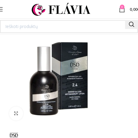
0
0,00
Spustelėkite norėdami padidinti