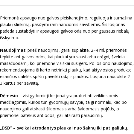
Priemonė apsaugo nuo galvos pleiskanojimo, reguliuoja ir sumažina
plaukų slinkimą, pasižymi raminančiomis savybėmis. Šis losjonas
padeda sustabdyti ir apsaugoti galvos odą nuo per gausaus riebalų
išskyrimo.
Naudojimas
: prieš naudojimą, gerai suplakite. 2–4 ml. priemonės
tepkite ant galvos odos, kai plaukai yra sausi arba drėgni, švelniai
masažuodami, kol priemonė visiškai susigers. Po losjono naudojimo,
rekomenduojama iš karto netrinkti plaukų, kad aktyviosios produkte
esančios dalelės spėtų paveikti odą ir plaukus. Losjoną naudokite 2–
3 kartus per savaitę.
Dėmesio
– visi gydomieji losjonai yra praturtinti veikliosiomis
medžiagomis, kurios turi gydomųjų savybių taigi normalu, kad po
naudojimo gali atsirasti šildomasis arba šaldomasis pojūtis, o
priemonei patekus ant odos, gali atsirasti paraudimų.
„DSD” – sveikai atrodantys plaukai nuo šaknų iki pat galiukų.