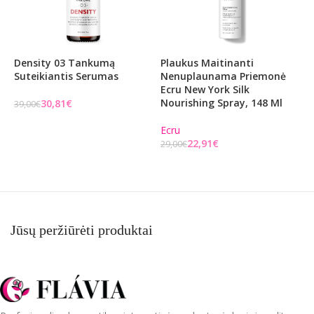
Density 03 Tankumą
Plaukus Maitinanti
L
Suteikiantis Serumas
Nenuplaunama Priemonė
P
Ecru New York Silk
L
Nourishing Spray, 148 Ml
P
30,81
€
39,00
€
I
Į KREPŠELĮ
Ecru
22,91
€
L
29,00
€
Į KREPŠELĮ
Jūsų peržiūrėti produktai