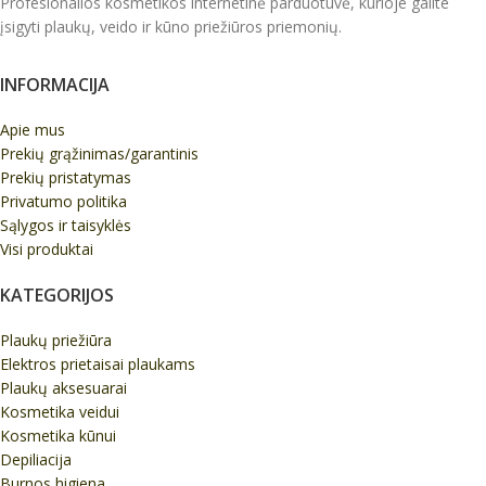
Profesionalios kosmetikos internetinė parduotuvė, kurioje galite
įsigyti plaukų, veido ir kūno priežiūros priemonių.
INFORMACIJA
Apie mus
Prekių grąžinimas/garantinis
Prekių pristatymas
Privatumo politika
Sąlygos ir taisyklės
Visi produktai
KATEGORIJOS
Plaukų priežiūra
Elektros prietaisai plaukams
Plaukų aksesuarai
Kosmetika veidui
Kosmetika kūnui
Depiliacija
Burnos higiena