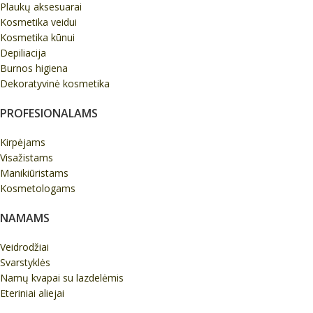
Plaukų aksesuarai
Kosmetika veidui
Kosmetika kūnui
Depiliacija
Burnos higiena
Dekoratyvinė kosmetika
PROFESIONALAMS
Kirpėjams
Visažistams
Manikiūristams
Kosmetologams
NAMAMS
Veidrodžiai
Svarstyklės
Namų kvapai su lazdelėmis
Eteriniai aliejai