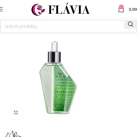
0
0,00
Spustelėkite norėdami padidinti