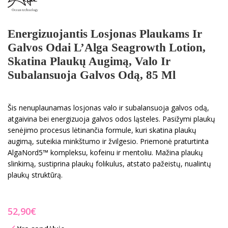
Energizuojantis Losjonas Plaukams Ir
Galvos Odai L’Alga Seagrowth Lotion,
Skatina Plaukų Augimą, Valo Ir
Subalansuoja Galvos Odą, 85 Ml
Šis nenuplaunamas losjonas valo ir subalansuoja galvos odą,
atgaivina bei energizuoja galvos odos ląsteles. Pasižymi plaukų
senėjimo procesus lėtinančia formule, kuri skatina plaukų
augimą, suteikia minkštumo ir žvilgesio. Priemonė praturtinta
AlgaNord5™ kompleksu, kofeinu ir mentoliu. Mažina plaukų
slinkimą, sustiprina plaukų folikulus, atstato pažeistų, nualintų
plaukų struktūrą.
€