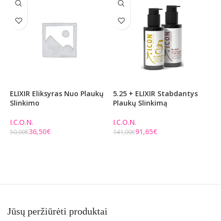
ELIXIR Eliksyras Nuo Plaukų
5.25 + ELIXIR Stabdantys
5
Slinkimo
Plaukų Slinkimą
S
I.C.O.N.
I.C.O.N.
I
36,50
€
91,65
€
50,00
€
141,00
€
2
Į KREPŠELĮ
Į KREPŠELĮ
Jūsų peržiūrėti produktai