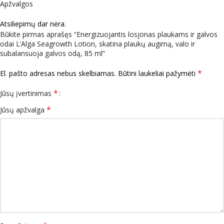
Apžvalgos
Atsiliepimų dar nėra.
Būkite pirmas aprašęs “Energizuojantis losjonas plaukams ir galvos
odai L’Alga Seagrowth Lotion, skatina plaukų augimą, valo ir
subalansuoja galvos odą, 85 ml”
*
El. pašto adresas nebus skelbiamas.
Būtini laukeliai pažymėti
*
Jūsų įvertinimas
*
Jūsų apžvalga