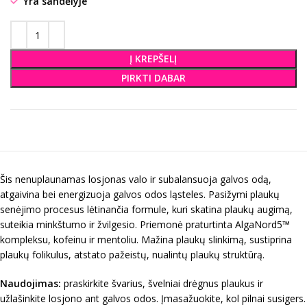
Yra sandėlyje
Į KREPŠELĮ
PIRKTI DABAR
Šis nenuplaunamas losjonas valo ir subalansuoja galvos odą,
atgaivina bei energizuoja galvos odos ląsteles. Pasižymi plaukų
senėjimo procesus lėtinančia formule, kuri skatina plaukų augimą,
suteikia minkštumo ir žvilgesio. Priemonė praturtinta AlgaNord5™
kompleksu, kofeinu ir mentoliu. Mažina plaukų slinkimą, sustiprina
plaukų folikulus, atstato pažeistų, nualintų plaukų struktūrą.
Naudojimas:
praskirkite švarius, švelniai drėgnus plaukus ir
užlašinkite losjono ant galvos odos. Įmasažuokite, kol pilnai susigers.