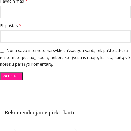
*
Pavadinimas
*
El. paštas
Noriu savo interneto naršyklėje išsaugoti vardą, el. pašto adresą
ir interneto puslapį, kad jų nebereiktų įvesti iš naujo, kai kitą kartą vėl
norėsiu parašyti komentarą.
Rekomenduojame pirkti kartu