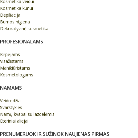
Kosmetika veidui
Kosmetika kūnui
Depiliacija
Burnos higiena
Dekoratyvinė kosmetika
PROFESIONALAMS
Kirpėjams
Visažistams
Manikiūristams
Kosmetologams
NAMAMS
Veidrodžiai
Svarstyklės
Namų kvapai su lazdelėmis
Eteriniai aliejai
PRENUMERUOK IR SUŽINOK NAUJIENAS PIRMAS!