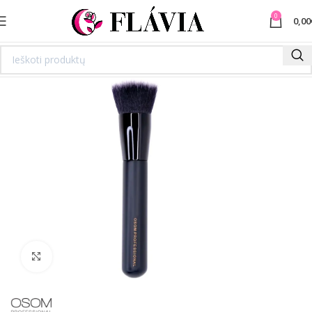
0
0,00
Spustelėkite norėdami padidinti