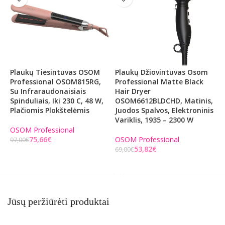
Plaukų Tiesintuvas OSOM
Plaukų Džiovintuvas Osom
P
Professional OSOM815RG,
Professional Matte Black
P
Su Infraraudonaisiais
Hair Dryer
O
Spinduliais, Iki 230 C, 48 W,
OSOM6612BLDCHD, Matinis,
I
Plačiomis Plokštelėmis
Juodos Spalvos, Elektroninis
S
Variklis, 1935 – 2300 W
OSOM Professional
O
75,66
€
OSOM Professional
97,00
€
53,82
€
69,00
€
7
Į KREPŠELĮ
Į KREPŠELĮ
Jūsų peržiūrėti produktai