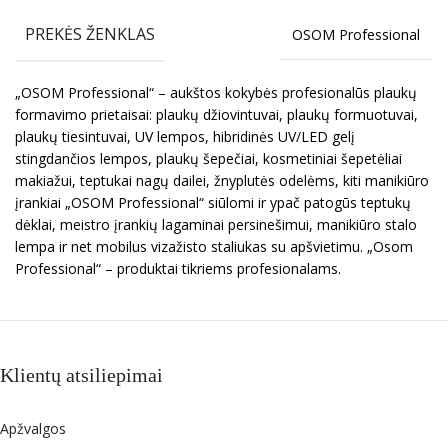
PREKĖS ŽENKLAS
OSOM Professional
„OSOM Professional“ – aukštos kokybės profesionalūs plaukų
formavimo prietaisai: plaukų džiovintuvai, plaukų formuotuvai,
plaukų tiesintuvai, UV lempos, hibridinės UV/LED gelį
stingdančios lempos, plaukų šepečiai, kosmetiniai šepetėliai
makiažui, teptukai nagų dailei, žnyplutės odelėms, kiti manikiūro
įrankiai „OSOM Professional“ siūlomi ir ypač patogūs teptukų
dėklai, meistro įrankių lagaminai persinešimui, manikiūro stalo
lempa ir net mobilus vizažisto staliukas su apšvietimu. „Osom
Professional“ – produktai tikriems profesionalams.
Klientų atsiliepimai
Apžvalgos